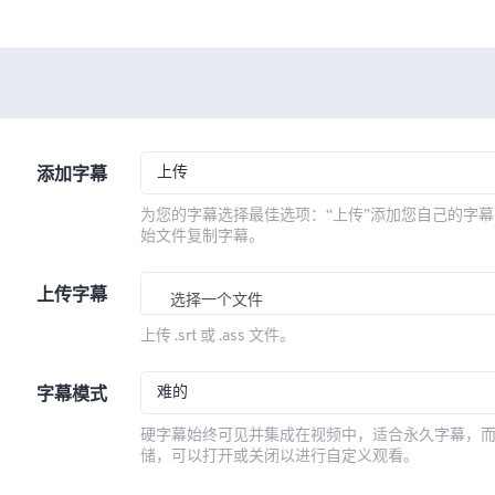
上传
添加字幕
为您的字幕选择最佳选项：“上传”添加您自己的字幕
始文件复制字幕。
上传字幕
选择一个文件
上传 .srt 或 .ass 文件。
难的
字幕模式
硬字幕始终可见并集成在视频中，适合永久字幕，
储，可以打开或关闭以进行自定义观看。