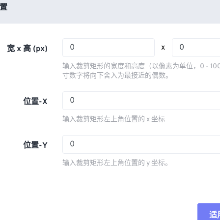
03
03
03
03
置
06
06
06
06
04
04
04
04
07
07
07
07
05
05
05
05
08
08
08
08
x
宽 x 高 (px)
06
06
06
06
09
09
09
09
输入裁剪矩形的宽度和高度（以像素为单位，0 - 10
07
07
07
07
寸数字将向下舍入为最接近的偶数。
10
10
10
10
08
08
08
08
11
11
11
11
位置-X
09
09
09
09
12
12
12
12
输入裁剪矩形左上角位置的 x 坐标
10
10
10
10
13
13
13
13
11
11
11
11
位置-Y
14
14
14
14
12
12
12
12
15
15
15
15
输入裁剪矩形左上角位置的 y 坐标。
13
13
13
13
16
16
16
16
14
14
14
14
17
17
17
17
15
15
15
15
18
18
18
18
适
重