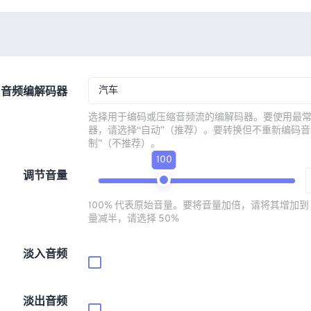
汽车
音频编解码器
选择用于编码或压缩音频流的编解码器。要使用最
器，请选择“自动”（推荐）。要转换但不重新编码音
制”（不推荐）。
100
调节音量
100% 代表原始音量。要将音量加倍，请将其增加到 
量减半，请选择 50%
淡入音频
淡出音频