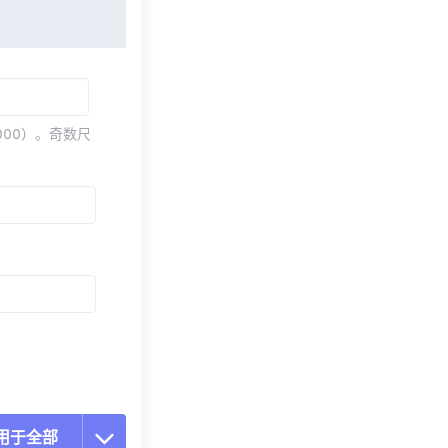
000）。奇数尺
用于全部
置所有选项