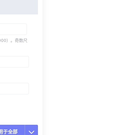
000）。奇数尺
用于全部
置所有选项