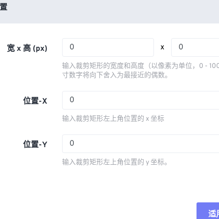
03
03
03
03
置
06
06
06
06
04
04
04
04
07
07
07
07
05
05
05
05
08
08
08
08
x
宽 x 高 (px)
06
06
06
06
09
09
09
09
输入裁剪矩形的宽度和高度（以像素为单位，0 - 10
07
07
07
07
寸数字将向下舍入为最接近的偶数。
10
10
10
10
08
08
08
08
11
11
11
11
位置-X
09
09
09
09
12
12
12
12
输入裁剪矩形左上角位置的 x 坐标
10
10
10
10
13
13
13
13
11
11
11
11
位置-Y
14
14
14
14
12
12
12
12
15
15
15
15
输入裁剪矩形左上角位置的 y 坐标。
13
13
13
13
16
16
16
16
14
14
14
14
17
17
17
17
15
15
15
15
18
18
18
18
适
重