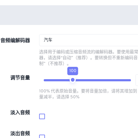
汽车
音频编解码器
选择用于编码或压缩音频流的编解码器。要使用最
器，请选择“自动”（推荐）。要转换但不重新编码音
制”（不推荐）。
100
调节音量
100% 代表原始音量。要将音量加倍，请将其增加到 
量减半，请选择 50%
淡入音频
淡出音频