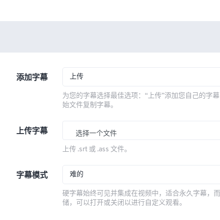
上传
添加字幕
为您的字幕选择最佳选项：“上传”添加您自己的字幕
始文件复制字幕。
上传字幕
选择一个文件
上传 .srt 或 .ass 文件。
难的
字幕模式
硬字幕始终可见并集成在视频中，适合永久字幕，
储，可以打开或关闭以进行自定义观看。