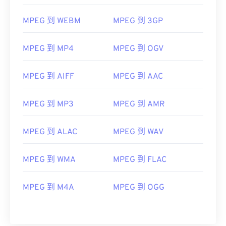
05
05
05
05
05
05
05
05
MPEG 到 WEBM
MPEG 到 3GP
06
06
06
06
06
06
06
06
07
07
07
07
07
07
07
07
MPEG 到 MP4
MPEG 到 OGV
08
08
08
08
08
08
08
08
09
09
09
09
09
09
09
09
MPEG 到 AIFF
MPEG 到 AAC
10
10
10
10
10
10
10
10
MPEG 到 MP3
MPEG 到 AMR
11
11
11
11
11
11
11
11
12
12
12
12
12
12
12
12
MPEG 到 ALAC
MPEG 到 WAV
13
13
13
13
13
13
13
13
MPEG 到 WMA
MPEG 到 FLAC
14
14
14
14
14
14
14
14
15
15
15
15
15
15
15
15
MPEG 到 M4A
MPEG 到 OGG
16
16
16
16
16
16
16
16
17
17
17
17
17
17
17
17