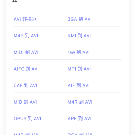
如何打开 AVI 文件？
式：
单。它可以通过互联网流式传输或在硬件播放器上播
放。
Microsoft 提供了可下载的免费
AVI 查看器
。查看
AVI 转换器
3GA 到 AVI
AVI 文件的另一种方法是使用与操作系统兼容的
有时，打开 MPEG 文件需要使用第三方软件，例如
Microsoft Windows Media Player
版本。
当文件包含 MPEG-2 视频时。在这种情况下，请下
M4P 到 AVI
RMI 到 AVI
载 MPEG-2 视频解码器（DVD 解码器包）。如果其
虽然
AVI
文件针对互联网进行了优化，但硬件播放器
他方法都无效，请尝试
VLC 媒体播放器
。
也支持它们。如果 AVI 文件无法打开，请使用
VLC
媒体播放器
。
MIDI 到 AVI
raw 到 AVI
开发者：
运动图像专家组 (MPEG)
开发者：
微软
首次发行：
1988年
AIFC 到 AVI
MP1 到 AVI
首次发行：
1992年
有用的链接：
有用的链接：
https://en.wikipedia.org/wiki/Moving_Picture_Experts_
CAF 到 AVI
AIF 到 AVI
https://en.wikipedia.org/wiki/Audio_Video_Interleave
https://en.wikipedia.org/wiki/MPEG-1
MID 到 AVI
M4R 到 AVI
https://tools.ietf.org/html/rfc2361
OPUS 到 AVI
APE 到 AVI