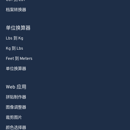
84
84
档案转换器
85
85
86
86
单位换算器
87
87
Lbs 到 Kg
88
88
Kg 到 Lbs
89
89
Feet 到 Meters
90
90
单位换算器
91
91
92
92
Web 应用
93
93
拼贴制作器
94
94
图像调整器
95
95
裁剪图片
96
96
颜色选择器