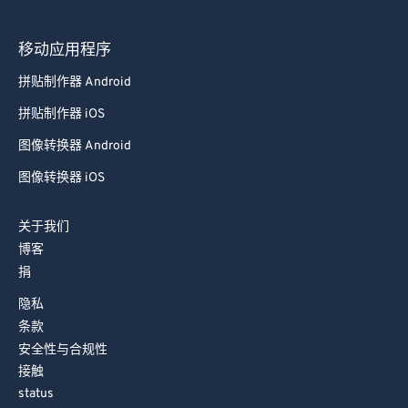
97
97
98
98
移动应用程序
99
99
拼贴制作器 Android
拼贴制作器 iOS
图像转换器 Android
图像转换器 iOS
关于我们
博客
捐
隐私
条款
安全性与合规性
接触
status