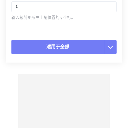
输入裁剪矩形左上角位置的 y 坐标。
适用于全部
重置所有选项
从预设应用
另存为预设