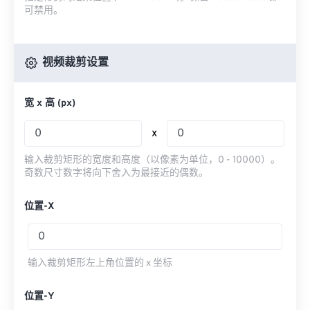
可禁用。
视频裁剪设置
宽 x 高 (px)
x
输入裁剪矩形的宽度和高度（以像素为单位，0 - 10000）。
奇数尺寸数字将向下舍入为最接近的偶数。
位置-X
输入裁剪矩形左上角位置的 x 坐标
位置-Y