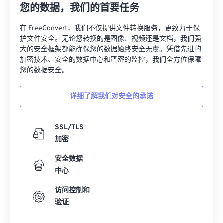
31
31
31
31
31
31
您的数据，我们的首要任务
32
32
32
32
32
32
在 FreeConvert，我们不仅提供文件转换服务，更致力于保
33
33
33
33
33
33
护文件安全。无论您转换的是图像、视频还是文档，我们强
大的安全框架都能确保您的数据始终安全无虞。凭借先进的
34
34
34
34
34
34
加密技术、安全的数据中心和严密的监控，我们全方位保障
35
35
35
35
35
35
您的数据安全。
36
36
36
36
36
36
详细了解我们对安全的承诺
37
37
37
37
37
37
38
38
38
38
38
38
SSL/TLS
39
39
39
39
39
39
加密
40
40
40
40
40
40
安全数据
41
41
41
41
41
41
中心
42
42
42
42
42
42
访问控制和
验证
43
43
43
43
43
43
44
44
44
44
44
44