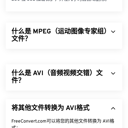
什么是 MPEG（运动图像专家组）
文件？
运动图像专家组 (MPEG) 是一个数字视频文件格式
家
族
，也是制定该格式标准的组织的名称。该文件格式
采用
编解码器
进行复杂的压缩，从而生成质量相对较
什么是 AVI（音频视频交错）文
好的小型文件。MPEG 文件扩展名与
MPEG-1
格式最
为接近。
件？
如何打开 MPEG 文件？
音频视频交错 (AVI) 是由 Microsoft 开发的多媒体容
器。AVI 是
资源交换文件格式 (RIFF)
的衍生版本。借
MPEG 文件几乎总是在操作系统的默认视频播放器中
将其他文件转换为 AVI格式
助第三方程序，AVI 可以支持章节、字幕、副标题、
打开。在 Windows 上，它会在
Windows Media
菜单、流媒体、附件和 3D 容器。
Player
中打开。在 Mac 上，它会在
QuickTime
中打
FreeConvert.com可以将您的其他文件转换为 AVI格
开。它不支持章节、字幕、副标题、元数据标签或菜