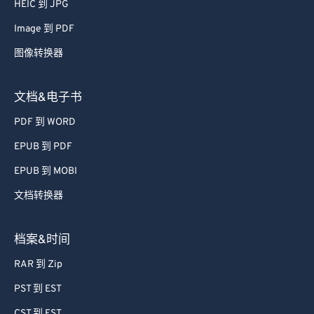
HEIC 到 JPG
71
71
Image 到 PDF
72
72
图像转换器
73
73
74
74
文档&电子书
75
75
PDF 到 WORD
76
76
EPUB 到 PDF
77
77
EPUB 到 MOBI
78
78
文档转换器
79
79
80
80
档案&时间
81
81
RAR 到 Zip
82
82
PST 到 EST
83
83
CST 到 EST