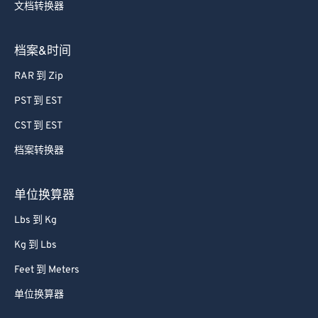
71
71
文档转换器
72
72
档案&时间
73
73
74
74
RAR 到 Zip
75
75
PST 到 EST
76
76
CST 到 EST
77
77
档案转换器
78
78
单位换算器
79
79
80
80
Lbs 到 Kg
81
81
Kg 到 Lbs
82
82
Feet 到 Meters
83
83
单位换算器