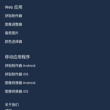
84
84
Web 应用
85
85
拼贴制作器
86
86
87
87
图像调整器
88
88
裁剪图片
89
89
颜色选择器
90
90
移动应用程序
91
91
拼贴制作器 Android
92
92
拼贴制作器 iOS
93
93
94
94
图像转换器 Android
95
95
图像转换器 iOS
96
96
关于我们
97
97