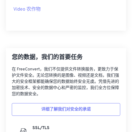
19
19
19
19
19
19
19
19
Video 农作物
20
20
20
20
20
20
20
20
21
21
21
21
21
21
21
21
22
22
22
22
22
22
22
22
23
23
23
23
23
23
23
23
您的数据，我们的首要任务
24
24
24
24
24
24
25
25
25
25
25
25
在 FreeConvert，我们不仅提供文件转换服务，更致力于保
护文件安全。无论您转换的是图像、视频还是文档，我们强
26
26
26
26
26
26
大的安全框架都能确保您的数据始终安全无虞。凭借先进的
加密技术、安全的数据中心和严密的监控，我们全方位保障
27
27
27
27
27
27
您的数据安全。
28
28
28
28
28
28
29
29
29
29
29
29
详细了解我们对安全的承诺
30
30
30
30
30
30
SSL/TLS
31
31
31
31
31
31