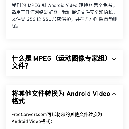
我们的 MPEG 到 Android Video 转换器完全免费，
适用于任何网络浏览器。我们保证文件安全和隐私。
文件受 256 位 SSL 加密保护，并在几小时后自动删
除。
什么是 MPEG（运动图像专家组）
文件？
运动图像专家组 (MPEG) 是一个数字视频文件格式
家
族
，也是制定该格式标准的组织的名称。该文件格式
将其他文件转换为 Android Video
采用
编解码器
进行复杂的压缩，从而生成质量相对较
好的小型文件。MPEG 文件扩展名与
格式
MPEG-1
格式最
为接近。
FreeConvert.com可以将您的其他文件转换为
如何打开 MPEG 文件？
Android Video格式：