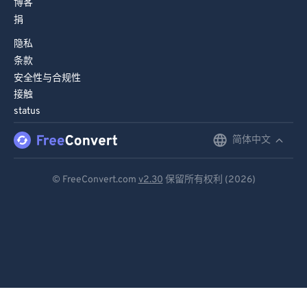
博客
98
98
捐
99
99
隐私
条款
安全性与合规性
接触
status
简体中文
English
Deutsch
© FreeConvert.com
v2.30
保留所有权利 (2026)
Español
Français
Português
Italiano