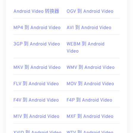
MPEG 文件几乎总是在操作系统的默认视频播放器中
打开。在 Windows 上，它会在
Android Video 转换器
OGV 到 Android Video
Windows Media
Player
中打开。在 Mac 上，它会在
QuickTime
中打
开。它不支持章节、字幕、副标题、元数据标签或菜
MP4 到 Android Video
AVI 到 Android Video
单。它可以通过互联网流式传输或在硬件播放器上播
放。
3GP 到 Android Video
WEBM 到 Android
有时，打开 MPEG 文件需要使用第三方软件，例如
Video
当文件包含 MPEG-2 视频时。在这种情况下，请下
载 MPEG-2 视频解码器（DVD 解码器包）。如果其
MKV 到 Android Video
WMV 到 Android Video
他方法都无效，请尝试
VLC 媒体播放器
。
开发者：
运动图像专家组 (MPEG)
FLV 到 Android Video
MOV 到 Android Video
首次发行：
1988年
F4V 到 Android Video
F4P 到 Android Video
有用的链接：
https://en.wikipedia.org/wiki/Moving_Picture_Experts_
M1V 到 Android Video
MXF 到 Android Video
https://en.wikipedia.org/wiki/MPEG-1