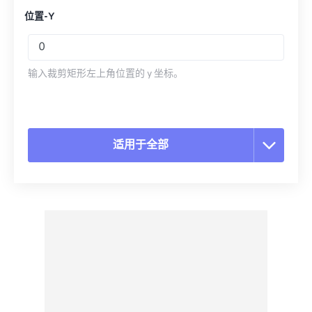
位置-Y
输入裁剪矩形左上角位置的 y 坐标。
适用于全部
重置所有选项
从预设应用
另存为预设