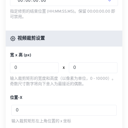
00
:
00
:
00
.
00
指定修剪的结束位置 (HH:MM:SS.MS)。保留 00:00:00.00 即
可禁用。
视频裁剪设置
宽 x 高 (px)
x
输入裁剪矩形的宽度和高度（以像素为单位，0 - 10000）。
奇数尺寸数字将向下舍入为最接近的偶数。
位置-X
输入裁剪矩形左上角位置的 x 坐标