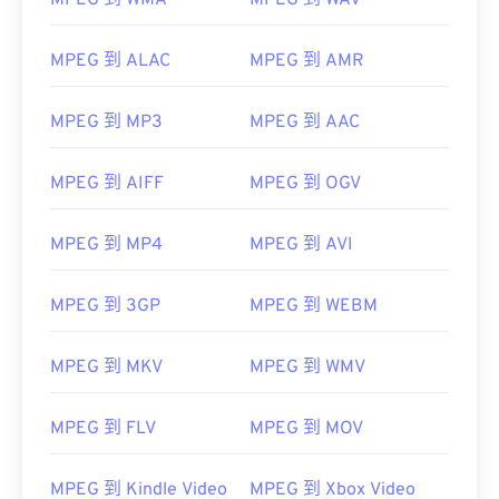
MPEG 到 WMA
MPEG 到 WAV
MPEG 到 ALAC
MPEG 到 AMR
MPEG 到 MP3
MPEG 到 AAC
MPEG 到 AIFF
MPEG 到 OGV
00
00
00
00
00
00
00
00
MPEG 到 MP4
MPEG 到 AVI
MPEG 到 3GP
MPEG 到 WEBM
00
00
00
00
00
00
00
00
01
01
01
01
01
01
01
01
MPEG 到 MKV
MPEG 到 WMV
02
02
02
02
02
02
02
02
03
03
03
03
03
03
03
03
MPEG 到 FLV
MPEG 到 MOV
04
04
04
04
04
04
04
04
MPEG 到 Kindle Video
MPEG 到 Xbox Video