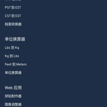
64
64
PST 到 EST
65
65
CST 到 EST
66
66
档案转换器
67
67
68
68
单位换算器
69
69
Lbs 到 Kg
70
70
Kg 到 Lbs
71
71
Feet 到 Meters
72
72
单位换算器
73
73
74
74
Web 应用
75
75
拼贴制作器
76
76
图像调整器