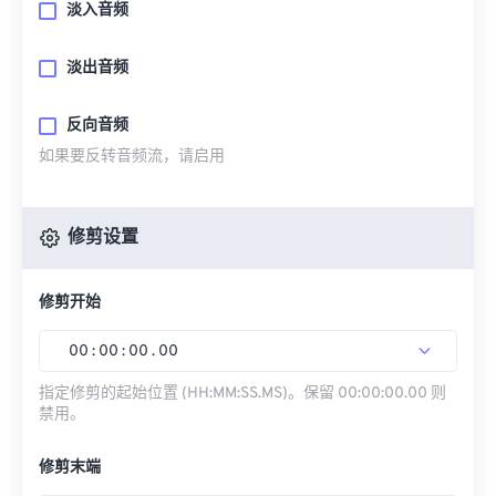
淡入音频
淡出音频
反向音频
如果要反转音频流，请启用
修剪设置
修剪开始
00
:
00
:
00
.
00
指定修剪的起始位置 (HH:MM:SS.MS)。保留 00:00:00.00 则
禁用。
修剪末端