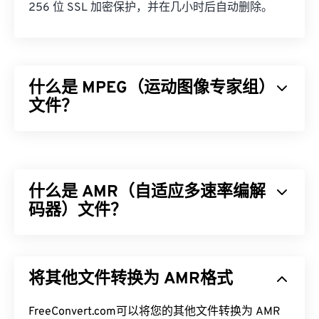
256 位 SSL 加密保护，并在几小时后自动删除。
什么是 MPEG（运动图像专家组）
文件？
运动图像专家组 (MPEG) 是一个数字视频文件格式
家
族
，也是制定该格式标准的组织的名称。该文件格式
采用
编解码器
进行复杂的压缩，从而生成质量相对较
什么是 AMR（自适应多速率编解
好的小型文件。MPEG 文件扩展名与
MPEG-1
格式最
为接近。
码器）文件？
如何打开 MPEG 文件？
自适应多速率 (AMR) 是一种常用于
语音编码
的压缩
音频文件。AMR 语音编解码器专注于窄带信号，因
MPEG 文件几乎总是在操作系统的默认视频播放器中
将其他文件转换为 AMR格式
此非常适合语音录制和广播。它常用于
全球移动通信
打开。在 Windows 上，它会在
Windows Media
系统 (GSM)
和
通用移动通信系统 (UMTS)
。
Player
中打开。在 Mac 上，它会在
QuickTime
中打
FreeConvert.com可以将您的其他文件转换为 AMR