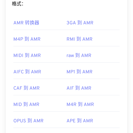
开。它不支持章节、字幕、副标题、元数据标签或菜
如何打开 AMR 文件？
格式：
单。它可以通过互联网流式传输或在硬件播放器上播
放。
由于 AMR 文件常用于手机（包括彩信），因此大多
AMR 转换器
3GA 到 AMR
数
3G 移动
设备都可以打开它们。AMR 也可以使用
有时，打开 MPEG 文件需要使用第三方软件，例如
VLC 媒体播放器
、
QuickTime
、
RealPlayer
和
Xine
当文件包含 MPEG-2 视频时。在这种情况下，请下
来打开。
M4P 到 AMR
RMI 到 AMR
载 MPEG-2 视频解码器（DVD 解码器包）。如果其
他方法都无效，请尝试
VLC 媒体播放器
。
其他软件，例如免费的音频编辑软件
Audacity
，也
可以打开 AMR 文件。您可以从
SourceForge.net
轻
MIDI 到 AMR
raw 到 AMR
开发者：
运动图像专家组 (MPEG)
松下载 Audacity。由于 AMR 文件经过高度压缩，并
首次发行：
1988年
且主要处理窄带信号，因此不适合用于音乐文件。
AIFC 到 AMR
MP1 到 AMR
有用的链接：
开发者：
第三代合作伙伴计划（3GPP）
https://en.wikipedia.org/wiki/Moving_Picture_Experts_
CAF 到 AMR
AIF 到 AMR
首次发行：
1999年
https://en.wikipedia.org/wiki/MPEG-1
有用的链接：
MID 到 AMR
M4R 到 AMR
https://en.wikipedia.org/wiki/Adaptive_Multi-
Rate_audio_codec
OPUS 到 AMR
APE 到 AMR
https://www.etsi.org/