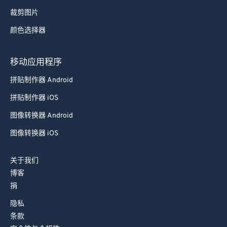
77
77
裁剪图片
78
78
颜色选择器
79
79
80
80
移动应用程序
81
81
拼贴制作器 Android
82
82
拼贴制作器 iOS
83
83
图像转换器 Android
84
84
图像转换器 iOS
85
85
86
86
关于我们
博客
87
87
捐
88
88
隐私
89
89
条款