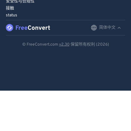
90
90
安全性与合规性
接触
91
91
status
92
92
简体中文
English
93
93
Deutsch
94
94
© FreeConvert.com
v2.30
保留所有权利 (2026)
95
95
Español
96
96
Français
97
97
Português
98
98
Italiano
99
99
Dutch
日本語
简体中文