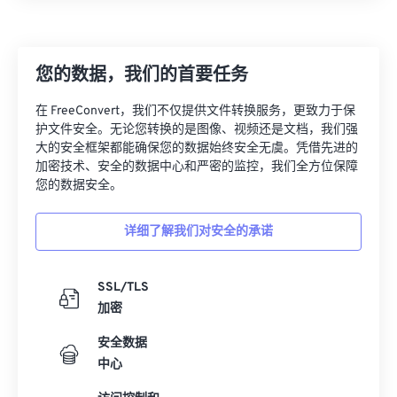
11
11
11
11
11
11
11
11
12
12
12
12
12
12
12
12
13
13
13
13
13
13
13
13
您的数据，我们的首要任务
14
14
14
14
14
14
14
14
在 FreeConvert，我们不仅提供文件转换服务，更致力于保
15
15
15
15
15
15
15
15
护文件安全。无论您转换的是图像、视频还是文档，我们强
大的安全框架都能确保您的数据始终安全无虞。凭借先进的
16
16
16
16
16
16
16
16
加密技术、安全的数据中心和严密的监控，我们全方位保障
您的数据安全。
17
17
17
17
17
17
17
17
18
18
18
18
18
18
18
18
详细了解我们对安全的承诺
19
19
19
19
19
19
19
19
20
20
20
20
20
20
20
20
SSL/TLS
21
21
21
21
21
21
21
21
加密
22
22
22
22
22
22
22
22
安全数据
中心
23
23
23
23
23
23
23
23