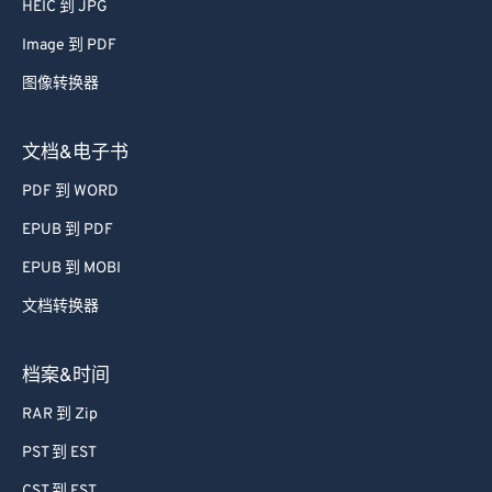
HEIC 到 JPG
71
71
Image 到 PDF
72
72
图像转换器
73
73
74
74
文档&电子书
75
75
PDF 到 WORD
76
76
EPUB 到 PDF
77
77
EPUB 到 MOBI
78
78
文档转换器
79
79
80
80
档案&时间
81
81
RAR 到 Zip
82
82
PST 到 EST
83
83
CST 到 EST