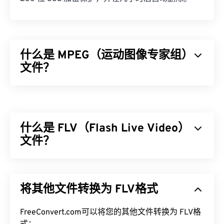
什么是 MPEG（运动图像专家组）
文件？
运动图像专家组 (MPEG) 是一个数字视频文件格式
家
族
，也是制定该格式标准的组织的名称。该文件格式
采用
编解码器
进行复杂的压缩，从而生成质量相对较
什么是 FLV（Flash Live Video）
好的小型文件。MPEG 文件扩展名与
MPEG-1
格式最
为接近。
文件？
如何打开 MPEG 文件？
Flash Live Video (FLV)，顾名思义，是一种
Flash
视
频。它是一种流行的格式，主要通过互联网提供高质
MPEG 文件几乎总是在操作系统的默认视频播放器中
将其他文件转换为 FLV格式
量、同步良好的多媒体内容。它也是一个媒体容器，
打开。在 Windows 上，它会在
Windows Media
因此使用
编解码器
来压缩文件大小。FLV 使用开放标
Player
中打开。在 Mac 上，它会在
QuickTime
中打
准
FreeConvert.com可以将您的其他文件转换为 FLV格
ISO/IEC 14496-12:2008
（也称为 ISO 基础媒体
开。它不支持章节、字幕、副标题、元数据标签或菜