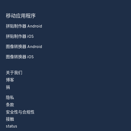
97
97
98
98
移动应用程序
99
99
拼贴制作器 Android
拼贴制作器 iOS
图像转换器 Android
图像转换器 iOS
关于我们
博客
捐
隐私
条款
安全性与合规性
接触
status