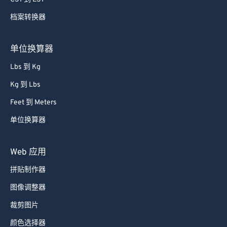
84
84
档案转换器
85
85
86
86
单位换算器
87
87
Lbs 到 Kg
88
88
Kg 到 Lbs
89
89
Feet 到 Meters
90
90
单位换算器
91
91
92
92
Web 应用
93
93
拼贴制作器
94
94
图像调整器
95
95
裁剪图片
96
96
颜色选择器