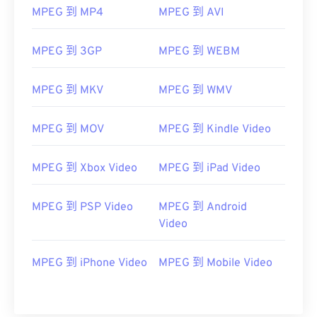
05
05
05
05
05
05
05
05
MPEG 到 MP4
MPEG 到 AVI
06
06
06
06
06
06
06
06
MPEG 到 3GP
MPEG 到 WEBM
07
07
07
07
07
07
07
07
08
08
08
08
08
08
08
08
MPEG 到 MKV
MPEG 到 WMV
09
09
09
09
09
09
09
09
MPEG 到 MOV
MPEG 到 Kindle Video
10
10
10
10
10
10
10
10
11
11
11
11
11
11
11
11
MPEG 到 Xbox Video
MPEG 到 iPad Video
12
12
12
12
12
12
12
12
13
13
13
13
13
13
13
13
MPEG 到 PSP Video
MPEG 到 Android
Video
14
14
14
14
14
14
14
14
15
15
15
15
15
15
15
15
MPEG 到 iPhone Video
MPEG 到 Mobile Video
16
16
16
16
16
16
16
16
17
17
17
17
17
17
17
17