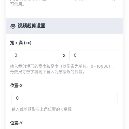
可禁用。
视频裁剪设置
宽 x 高 (px)
x
输入裁剪矩形的宽度和高度（以像素为单位，0 - 10000）。
奇数尺寸数字将向下舍入为最接近的偶数。
位置-X
输入裁剪矩形左上角位置的 x 坐标
位置-Y