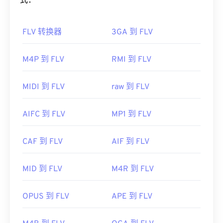
文件格式），该标准具有灵活性和独立性的优势。
式：
单。它可以通过互联网流式传输或在硬件播放器上播
放。
如何打开 FLV 文件？
FLV 转换器
3GA 到 FLV
有时，打开 MPEG 文件需要使用第三方软件，例如
默认情况下，FLV 在
Adob​​e
产品（即
Animate
当文件包含 MPEG-2 视频时。在这种情况下，请下
Creative Cloud
(Animate CC) 和
Flash
）中打开。在
M4P 到 FLV
RMI 到 FLV
载 MPEG-2 视频解码器（DVD 解码器包）。如果其
Adob​​e Flash 7 及更高版本中打开效果最佳。FLV 不
他方法都无效，请尝试
VLC 媒体播放器
。
支持章节或字幕，但支持元数据标签。
MIDI 到 FLV
raw 到 FLV
开发者：
运动图像专家组 (MPEG)
由于 FLV 基于开放标准，它可以在许多非 Adob​​e 产
首次发行：
1988年
品中打开。其他可以打开 FLV 的程序包括
VLC Media
AIFC 到 FLV
MP1 到 FLV
Player
、
Zoom Player
、
RealNetworks RealPlayer
有用的链接：
Cloud
、
Eltima Elmedia Player
等
。
https://en.wikipedia.org/wiki/Moving_Picture_Experts_
CAF 到 FLV
AIF 到 FLV
开发者：
Adobe
https://en.wikipedia.org/wiki/MPEG-1
首次发行：
2003 年
MID 到 FLV
M4R 到 FLV
有用的链接：
OPUS 到 FLV
APE 到 FLV
https://en.wikipedia.org/wiki/Flash_Video
https://www.lifewire.com/flv-file