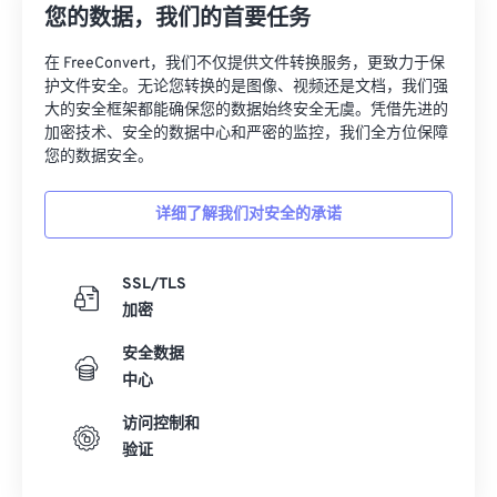
31
31
31
31
31
31
您的数据，我们的首要任务
32
32
32
32
32
32
在 FreeConvert，我们不仅提供文件转换服务，更致力于保
33
33
33
33
33
33
护文件安全。无论您转换的是图像、视频还是文档，我们强
大的安全框架都能确保您的数据始终安全无虞。凭借先进的
34
34
34
34
34
34
加密技术、安全的数据中心和严密的监控，我们全方位保障
35
35
35
35
35
35
您的数据安全。
36
36
36
36
36
36
详细了解我们对安全的承诺
37
37
37
37
37
37
38
38
38
38
38
38
SSL/TLS
39
39
39
39
39
39
加密
40
40
40
40
40
40
安全数据
41
41
41
41
41
41
中心
42
42
42
42
42
42
访问控制和
验证
43
43
43
43
43
43
44
44
44
44
44
44