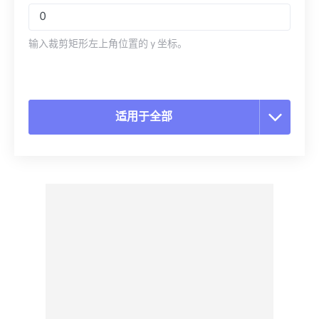
输入裁剪矩形左上角位置的 y 坐标。
适用于全部
重置所有选项
从预设应用
另存为预设