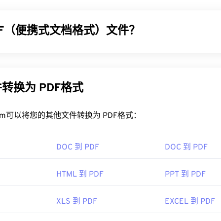
自 2008 年以来一直使用 NRW 来捕捉和存储其专业级相机的
另一种原始格式）相比，NRW 支持一些实用功能，例如
Windows
DF（便携式文档格式）文件？
NRW 文件？
 (PDF) 是一种通用文件格式，兼具文本文档和图形图像的特点
 NX-D
是打开 NRW 最常用的程序。（它取代了 Nikon Capture N
。PDF 之所以如此受欢迎，是因为它可以保留原始文档格式。PD
ndows 上，
NRW 编解码器
支持 NRW。在 macOS 上，请使用
Niko
统上都始终保持一致。
转换为 PDF格式
NX
是一款非常棒
的
程序，尼康在购买相机时会捆绑购买，并且它
DF 文件？
以与
Capture NX-D
互补。
rt.com可以将您的其他文件转换为 PDF格式：
 的程序包括
HDR Darkroom
、
Zoner Photo Studio
和
Corel Pain
开 PDF 时都会直接使用
Adob​​e Acrobat Reader。Adobe
制定了 
t.com（
NRW 转 JPG
）可以轻松将 NRW 转换为 JPEG 格式。Xn
面上最受欢迎
的免费 PDF 阅读器
。虽然它用起来完全没问题，但
平台转换器。在 Linux/Unix 上，可以尝试
darktable
，它开源、
DOC 到 PDF
DOC 到 PDF
你可能永远不需要或不想使用的功能。
的程序包括
Adob​​e Photoshop
、
Adobe Photoshop Lightroom
，例如 Chrome 和 Firefox，都可以自动打开 PDF 文件。
Studio
。
HTML 到 PDF
PPT 到 PDF
程序来实现这一点，但当您在线点击 PDF 链接时，自动打开一
。如果您需要更多功能，我强烈推荐
SumatraPDF
或
MuPDF
。这
XLS 到 PDF
EXCEL 到 PDF
8 年 8 月