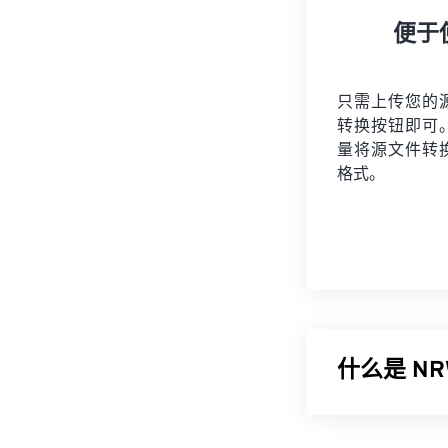
便于
只需上传您的
转换按钮即可
量将
源文件
转
格式。
什么是 N
尼康 RAW (NR