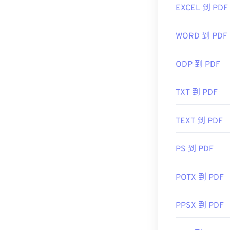
EXCEL 到 PDF
首次发布：
19
有用的链接：
WORD 到 PDF
https://en.wik
ODP 到 PDF
https://acroba
TXT 到 PDF
TEXT 到 PDF
PS 到 PDF
POTX 到 PDF
PPSX 到 PDF