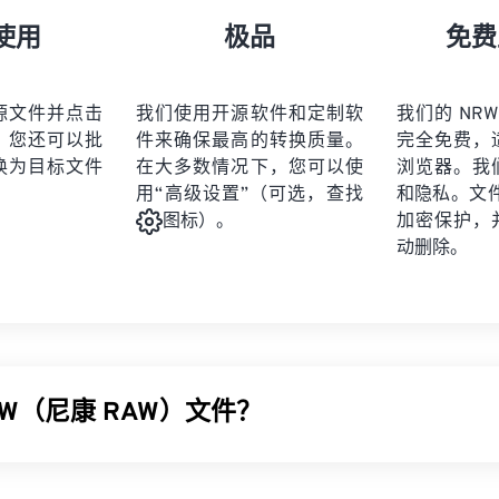
使用
极品
免费
源文件并点击
我们使用开源软件和定制软
我们的 NRW
。您还可以批
件来确保最高的转换质量。
完全免费，
换为目标文件
在大多数情况下，您可以使
浏览器。我
用“高级设置”（可选，查找
和隐私。文件受
加密保护，
图标）。
动删除。
RW（尼康 RAW）文件？
W) 是一种由
尼康 COOLPIX
系列和其他尼康
数码单反 (SLR)
相机生