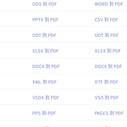
ODS 到 PDF
WORD 到 PDF
93年6月15日
PPTX 到 PDF
CSV 到 PDF
ipedia.org/wiki/Portable_Document_Format
ODT 到 PDF
ODT 到 PDF
t.adobe.com/us/en/why-adobe/about-adobe-pdf.html
XLSX 到 PDF
XLSX 到 PDF
DOCX 到 PDF
DOCX 到 PDF
XML 到 PDF
RTF 到 PDF
VSDX 到 PDF
VSD 到 PDF
PPS 到 PDF
PAGES 到 PDF