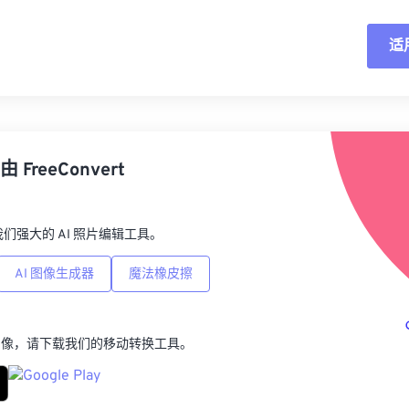
适
重
从
由
FreeConvert
另
p，我们强大的 AI 照片编辑工具。
AI 图像生成器
魔法橡皮擦
图像，请下载我们的移动转换工具。