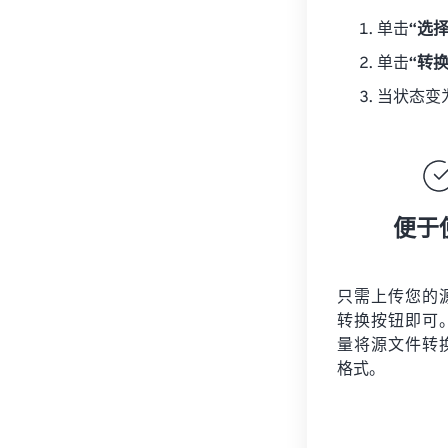
单击
“选
单击
“转
当状态变
便于
只需上传您的
转换按钮即可
量将
源文件
转
格式。