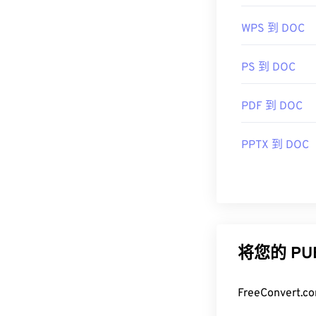
WPS 到 DOC
PS 到 DOC
PDF 到 DOC
PPTX 到 DOC
将您的 P
FreeConve