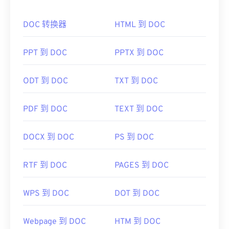
如何打开 WebP 文件？
DOC 转换器
HTML 到 DOC
默认打开 WebP 的程序是
Google
Chrome（Chrome）
，该程序可跨平台运行。WebP
文件也可在
GIMP
和
Microsoft Paint
上自动打开。除
PPT 到 DOC
PPTX 到 DOC
Chrome 外，所有其他 Web 浏览器都支持 WebP 格
式。
ODT 到 DOC
TXT 到 DOC
可以尝试的其他免费查看器包括
Pixelmator
和
Photopea
。此外，还可以尝试
Corel PaintShop Pro
PDF 到 DOC
TEXT 到 DOC
。在使用
IrfanView
、
Windows Photo Viewer
和
Adob​​e Photoshop
之前，请务必安装用于打开 WebP
DOCX 到 DOC
PS 到 DOC
的插件。
开发者：
谷歌
RTF 到 DOC
PAGES 到 DOC
首次发布：
2010 年 9 月
有用的链接：
WPS 到 DOC
DOT 到 DOC
Google 开发者关于 WebP 压缩的文章
Webpage 到 DOC
HTM 到 DOC
相关 WebP 工具：