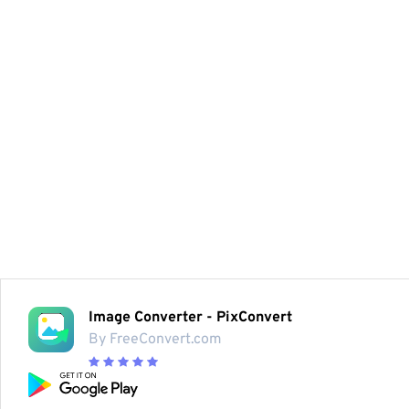
Image Converter - PixConvert
By FreeConvert.com