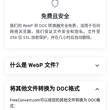
免费且安全
我们的 WebP 到 DOC 转换器完全免费，适用于任何
网络浏览器。我们保证文件安全和隐私。文件受
256 位 SSL 加密保护，并在几小时后自动删除。
什么是 WebP 文件？
WebP 是一种开源文件类型，它使用
预测压缩技术
来
创建非常适合网页和移动应用的图像。WebP 图像比
将其他文件转换为 DOC格式
JPEG (JPG)
和
便携式网络图形 (PNG)
文件小 30%，
但视觉质量却相近。WebP 图像在网页和移动应用上
的加载速度非常快。
FreeConvert.com可以将您的其他文件转换为 DOC格
式：