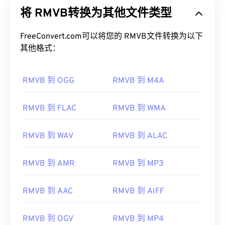
体容器格式的扩展。它采用可变比特率 (VBR) 压
将 RMVB转换为其他文件类型
缩，这意味着它会根据多媒体内容片段的压缩难易程
度（例如动作多或动作少的场景）来调整带宽。
FreeConvert.com可以将您的 RMVB文件转换为以下
如何打开 RMVB 文件？
其他格式：
RealPlayer
支持在 Windows、Mac OS X 和 Linux 系
RMVB 到 OGG
RMVB 到 M4A
统中播放 RMVB 文件。由于
RealNetworks
开发了
RMVB，因此 RealPlayer 已成为此类文件类型的默
认播放平台。它可以免费
下载
，并且易于使用。它支
RMVB 到 FLAC
RMVB 到 WMA
持字幕、对白字幕和流媒体播放。
其他可以打开 RMVB 文件的软件包括
VLC 媒体播放
RMVB 到 WAV
RMVB 到 ALAC
器
和
ALLPlayer
，它们都是免费的。请记住，RMVB
是专有格式，相对不常见；主要用于本地播放文件，
RMVB 到 AMR
RMVB 到 MP3
而不是通过互联网进行流媒体播放。
开发者：
RealNetworks
RMVB 到 AAC
RMVB 到 AIFF
首次发布：
2010 年
RMVB 到 OGV
RMVB 到 MP4
有用的链接：