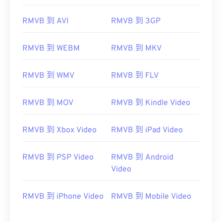
https://en.wikipedia.org/wiki/RMVB
RMVB 到 AVI
RMVB 到 3GP
https://www.realnetworks.com/
RMVB 到 WEBM
RMVB 到 MKV
RMVB 到 WMV
RMVB 到 FLV
RMVB 到 MOV
RMVB 到 Kindle Video
RMVB 到 Xbox Video
RMVB 到 iPad Video
RMVB 到 PSP Video
RMVB 到 Android
Video
RMVB 到 iPhone Video
RMVB 到 Mobile Video