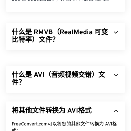
什么是 RMVB（RealMedia 可变
比特率）文件？
RealMedia 可变比特率 (
RMVB
) 是 RealMedia 多媒
体容器格式的扩展。它采用可变比特率 (VBR) 压
缩，这意味着它会根据多媒体内容片段的压缩难易程
什么是 AVI（音频视频交错）文
度（例如动作多或动作少的场景）来调整带宽。
件？
如何打开 RMVB 文件？
音频视频交错 (AVI) 是由 Microsoft 开发的多媒体容
RealPlayer
支持在 Windows、Mac OS X 和 Linux 系
器。AVI 是
资源交换文件格式 (RIFF)
的衍生版本。借
统中播放 RMVB 文件。由于
RealNetworks
开发了
将其他文件转换为 AVI格式
助第三方程序，AVI 可以支持章节、字幕、副标题、
RMVB，因此 RealPlayer 已成为此类文件类型的默
菜单、流媒体、附件和 3D 容器。
认播放平台。它可以免费
下载
，并且易于使用。它支
FreeConvert.com可以将您的其他文件转换为 AVI格
持字幕、对白字幕和流媒体播放。