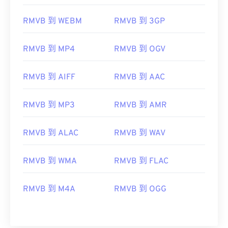
05
05
05
05
05
05
05
05
RMVB 到 WEBM
RMVB 到 3GP
06
06
06
06
06
06
06
06
07
07
07
07
07
07
07
07
RMVB 到 MP4
RMVB 到 OGV
08
08
08
08
08
08
08
08
09
09
09
09
09
09
09
09
RMVB 到 AIFF
RMVB 到 AAC
10
10
10
10
10
10
10
10
RMVB 到 MP3
RMVB 到 AMR
11
11
11
11
11
11
11
11
12
12
12
12
12
12
12
12
RMVB 到 ALAC
RMVB 到 WAV
13
13
13
13
13
13
13
13
RMVB 到 WMA
RMVB 到 FLAC
14
14
14
14
14
14
14
14
15
15
15
15
15
15
15
15
RMVB 到 M4A
RMVB 到 OGG
16
16
16
16
16
16
16
16
17
17
17
17
17
17
17
17