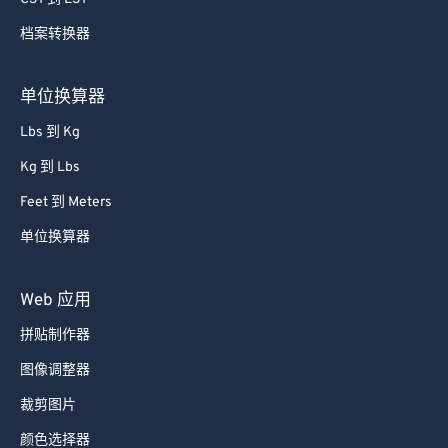
84
84
档案转换器
85
85
86
86
单位换算器
87
87
Lbs 到 Kg
88
88
Kg 到 Lbs
89
89
Feet 到 Meters
90
90
单位换算器
91
91
92
92
Web 应用
93
93
拼贴制作器
94
94
图像调整器
95
95
裁剪图片
96
96
颜色选择器