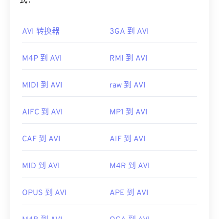
如何打开 AVI 文件？
式：
其他可以打开 RMVB 文件的软件包括
VLC 媒体播放
Microsoft 提供了可下载的免费
AVI 查看器
。查看
器
和
ALLPlayer
，它们都是免费的。请记住，RMVB
AVI 转换器
3GA 到 AVI
AVI 文件的另一种方法是使用与操作系统兼容的
是专有格式，相对不常见；主要用于本地播放文件，
Microsoft Windows Media Player
版本。
而不是通过互联网进行流媒体播放。
M4P 到 AVI
RMI 到 AVI
虽然
AVI
文件针对互联网进行了优化，但硬件播放器
开发者：
RealNetworks
也支持它们。如果 AVI 文件无法打开，请使用
VLC
首次发布：
2010 年
媒体播放器
。
MIDI 到 AVI
raw 到 AVI
有用的链接：
开发者：
微软
AIFC 到 AVI
MP1 到 AVI
https://en.wikipedia.org/wiki/RMVB
首次发行：
1992年
https://www.realnetworks.com/
有用的链接：
CAF 到 AVI
AIF 到 AVI
https://en.wikipedia.org/wiki/Audio_Video_Interleave
MID 到 AVI
M4R 到 AVI
https://tools.ietf.org/html/rfc2361
OPUS 到 AVI
APE 到 AVI