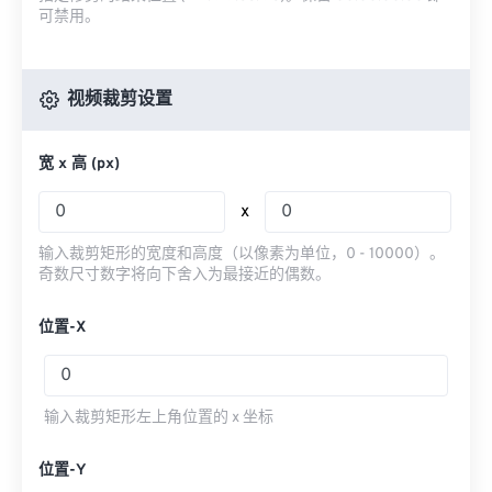
可禁用。
视频裁剪设置
宽 x 高 (px)
x
输入裁剪矩形的宽度和高度（以像素为单位，0 - 10000）。
奇数尺寸数字将向下舍入为最接近的偶数。
位置-X
输入裁剪矩形左上角位置的 x 坐标
位置-Y