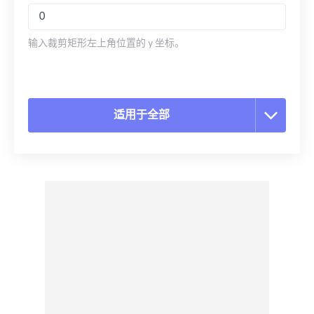
输入裁剪矩形左上角位置的 y 坐标。
适用于全部
重置所有选项
从预设应用
另存为预设