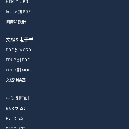
HEIC 到 JPG
71
71
Image 到 PDF
72
72
图像转换器
73
73
74
74
文档&电子书
75
75
PDF 到 WORD
76
76
EPUB 到 PDF
77
77
EPUB 到 MOBI
78
78
文档转换器
79
79
80
80
档案&时间
81
81
RAR 到 Zip
82
82
PST 到 EST
83
83
CST 到 EST