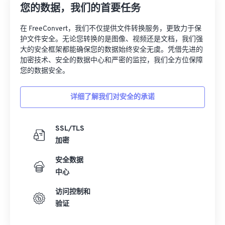
31
31
31
31
31
31
您的数据，我们的首要任务
32
32
32
32
32
32
在 FreeConvert，我们不仅提供文件转换服务，更致力于保
33
33
33
33
33
33
护文件安全。无论您转换的是图像、视频还是文档，我们强
大的安全框架都能确保您的数据始终安全无虞。凭借先进的
34
34
34
34
34
34
加密技术、安全的数据中心和严密的监控，我们全方位保障
35
35
35
35
35
35
您的数据安全。
36
36
36
36
36
36
详细了解我们对安全的承诺
37
37
37
37
37
37
38
38
38
38
38
38
SSL/TLS
39
39
39
39
39
39
加密
40
40
40
40
40
40
安全数据
41
41
41
41
41
41
中心
42
42
42
42
42
42
访问控制和
验证
43
43
43
43
43
43
44
44
44
44
44
44