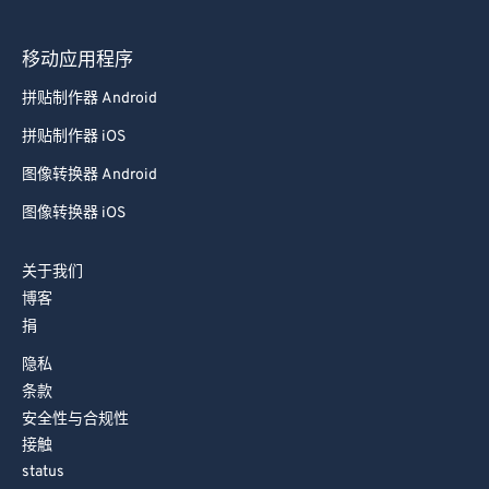
97
97
98
98
移动应用程序
99
99
拼贴制作器 Android
拼贴制作器 iOS
图像转换器 Android
图像转换器 iOS
关于我们
博客
捐
隐私
条款
安全性与合规性
接触
status