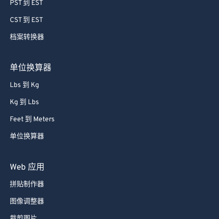
64
64
PST 到 EST
65
65
CST 到 EST
66
66
档案转换器
67
67
68
68
单位换算器
69
69
Lbs 到 Kg
70
70
Kg 到 Lbs
71
71
Feet 到 Meters
72
72
单位换算器
73
73
74
74
Web 应用
75
75
拼贴制作器
76
76
图像调整器
77
77
裁剪图片