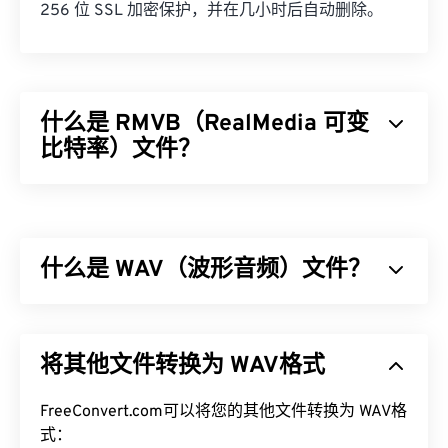
256 位 SSL 加密保护，并在几小时后自动删除。
什么是 RMVB（RealMedia 可变
比特率）文件？
RealMedia 可变比特率 (
RMVB
) 是 RealMedia 多媒
体容器格式的扩展。它采用可变比特率 (VBR) 压
缩，这意味着它会根据多媒体内容片段的压缩难易程
什么是 WAV（波形音频）文件？
度（例如动作多或动作少的场景）来调整带宽。
如何打开 RMVB 文件？
波形音频 (WAV) 是最流行的未压缩音频文件数字音
频格式。WAV 是 IBM 和 Windows 对
资源交换文件格
RealPlayer
支持在 Windows、Mac OS X 和 Linux 系
将其他文件转换为 WAV格式
式 (RIFF)
进行迭代的成果。WAV 文件比
M4A
和
MP3
统中播放 RMVB 文件。由于
RealNetworks
开发了
文件大得多，因此不太适合消费者在便携式播放器上
RMVB，因此 RealPlayer 已成为此类文件类型的默
使用。然而，它们的音质确实优于 M4A 和 MP3。
FreeConvert.com可以将您的其他文件转换为 WAV格
认播放平台。它可以免费
下载
，并且易于使用。它支
式：