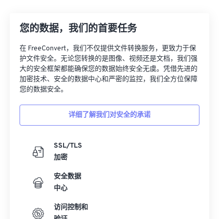
12
12
12
12
12
12
12
12
您的数据，我们的首要任务
13
13
13
13
13
13
13
13
14
14
14
14
14
14
14
14
在 FreeConvert，我们不仅提供文件转换服务，更致力于保
护文件安全。无论您转换的是图像、视频还是文档，我们强
15
15
15
15
15
15
15
15
大的安全框架都能确保您的数据始终安全无虞。凭借先进的
16
16
16
16
16
16
16
16
加密技术、安全的数据中心和严密的监控，我们全方位保障
您的数据安全。
17
17
17
17
17
17
17
17
18
18
18
18
18
18
18
18
详细了解我们对安全的承诺
19
19
19
19
19
19
19
19
20
20
20
20
20
20
20
20
SSL/TLS
加密
21
21
21
21
21
21
21
21
安全数据
22
22
22
22
22
22
22
22
中心
23
23
23
23
23
23
23
23
访问控制和
24
24
24
24
24
24