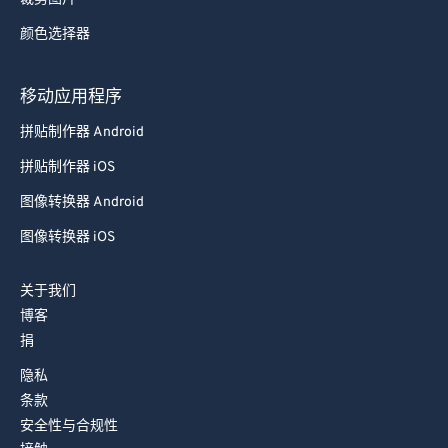
78
78
颜色选择器
79
79
移动应用程序
80
80
81
81
拼贴制作器 Android
82
82
拼贴制作器 iOS
83
83
图像转换器 Android
84
84
图像转换器 iOS
85
85
关于我们
86
86
博客
87
87
捐
88
88
隐私
条款
89
89
安全性与合规性
90
90