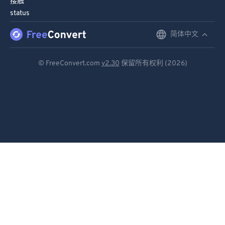
接触
91
91
status
92
92
简体中文
English
93
93
Deutsch
94
94
© FreeConvert.com
v2.30
保留所有权利 (2026)
Español
95
95
96
96
Français
97
97
Português
98
98
Italiano
99
99
Dutch
日本語
简体中文
繁體中文