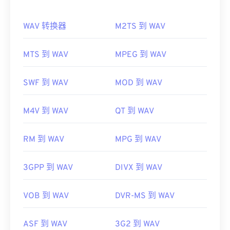
持字幕、对白字幕和流媒体播放。
如何打开 WAV 文件？
其他可以打开 RMVB 文件的软件包括
VLC 媒体播放
WAV 转换器
M2TS 到 WAV
打开 WAV 文件的默认播放器是
Windows Media
器
和
ALLPlayer
，它们都是免费的。请记住，RMVB
Player
。或者，也可以使用
iTunes
、
VLC media
是专有格式，相对不常见；主要用于本地播放文件，
player
和
QuickTime
等程序来打开和播放 WAV 文
MTS 到 WAV
MPEG 到 WAV
而不是通过互联网进行流媒体播放。
件。
开发者：
RealNetworks
由于
WAV
文件未经压缩，质量更高，适合导入音乐编
SWF 到 WAV
MOD 到 WAV
首次发布：
2010 年
辑、制作和处理程序。UltraMixer 是
一款
跨操作系统
的 DJ 软件程序，WAV 文件在该程序上运行良好。
有用的链接：
M4V 到 WAV
QT 到 WAV
Elmedia
Player
也支持 WAV 文件。
https://en.wikipedia.org/wiki/RMVB
开发者：
Microsoft
、
IBM
RM 到 WAV
MPG 到 WAV
https://www.realnetworks.com/
首次发行：
1991年
3GPP 到 WAV
DIVX 到 WAV
有用的链接：
https://en.wikipedia.org/wiki/WAV
VOB 到 WAV
DVR-MS 到 WAV
https://www.techopedia.com/definition/12636/wavefor
audio-wav
ASF 到 WAV
3G2 到 WAV