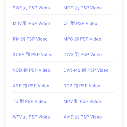
其他可以打开 RMVB 文件的软件包括
VLC 媒体播放
SWF 到 PSP Video
MOD 到 PSP Video
器
和
ALLPlayer
，它们都是免费的。请记住，RMVB
是专有格式，相对不常见；主要用于本地播放文件，
M4V 到 PSP Video
QT 到 PSP Video
而不是通过互联网进行流媒体播放。
开发者：
RealNetworks
RM 到 PSP Video
MPG 到 PSP Video
首次发布：
2010 年
3GPP 到 PSP Video
DIVX 到 PSP Video
有用的链接：
https://en.wikipedia.org/wiki/RMVB
VOB 到 PSP Video
DVR-MS 到 PSP Video
https://www.realnetworks.com/
ASF 到 PSP Video
3G2 到 PSP Video
TS 到 PSP Video
MPV 到 PSP Video
WTV 到 PSP Video
XVID 到 PSP Video