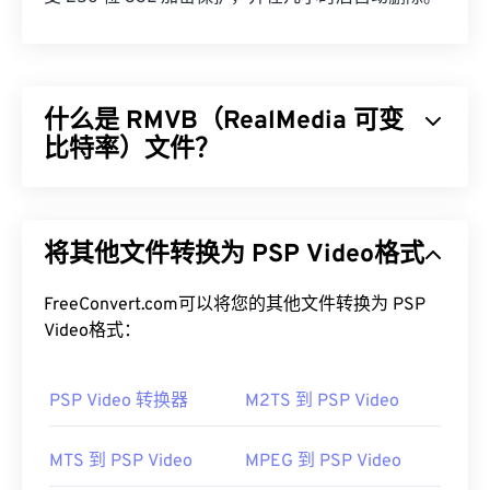
什么是 RMVB（RealMedia 可变
比特率）文件？
RealMedia 可变比特率 (
RMVB
) 是 RealMedia 多媒
体容器格式的扩展。它采用可变比特率 (VBR) 压
将其他文件转换为 PSP Video格式
缩，这意味着它会根据多媒体内容片段的压缩难易程
度（例如动作多或动作少的场景）来调整带宽。
FreeConvert.com可以将您的其他文件转换为 PSP
如何打开 RMVB 文件？
Video格式：
RealPlayer
支持在 Windows、Mac OS X 和 Linux 系
PSP Video 转换器
M2TS 到 PSP Video
统中播放 RMVB 文件。由于
RealNetworks
开发了
RMVB，因此 RealPlayer 已成为此类文件类型的默
认播放平台。它可以免费
下载
，并且易于使用。它支
MTS 到 PSP Video
MPEG 到 PSP Video
持字幕、对白字幕和流媒体播放。