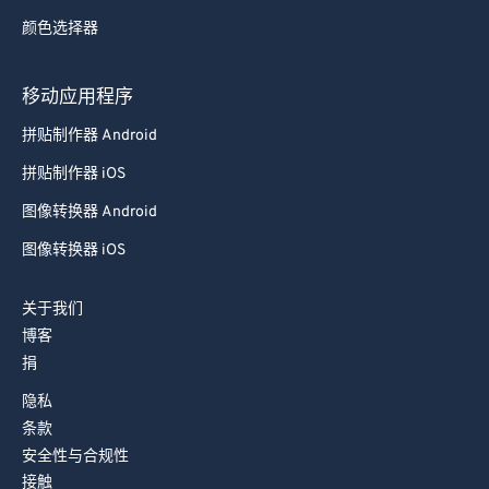
87
87
颜色选择器
88
88
89
89
移动应用程序
90
90
拼贴制作器 Android
91
91
拼贴制作器 iOS
92
92
图像转换器 Android
93
93
图像转换器 iOS
94
94
95
95
关于我们
博客
96
96
捐
97
97
隐私
98
98
条款
99
99
安全性与合规性
接触