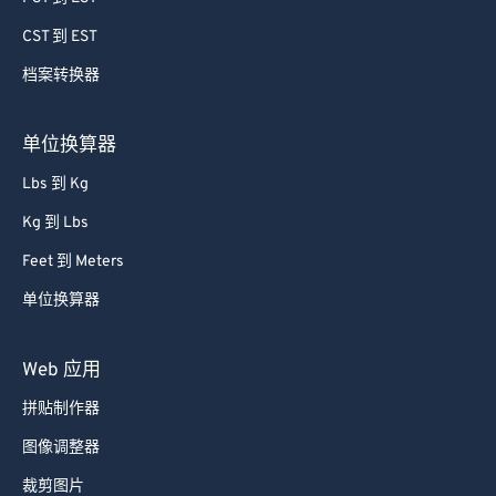
74
74
CST 到 EST
75
75
档案转换器
76
76
77
77
单位换算器
78
78
Lbs 到 Kg
79
79
Kg 到 Lbs
80
80
Feet 到 Meters
81
81
单位换算器
82
82
83
83
Web 应用
84
84
拼贴制作器
85
85
图像调整器
86
86
裁剪图片