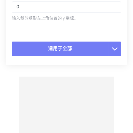
输入裁剪矩形左上角位置的 y 坐标。
适用于全部
重置所有选项
从预设应用
另存为预设