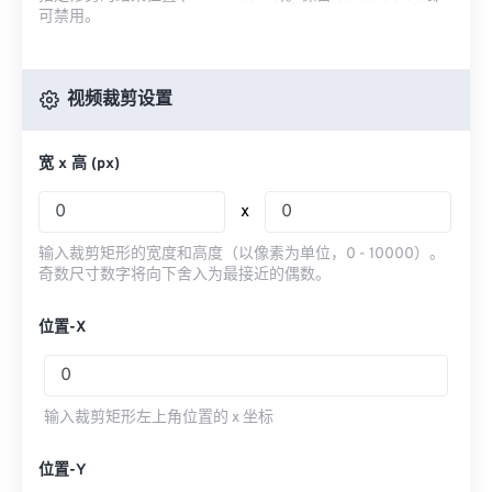
可禁用。
视频裁剪设置
宽 x 高 (px)
x
输入裁剪矩形的宽度和高度（以像素为单位，0 - 10000）。
奇数尺寸数字将向下舍入为最接近的偶数。
位置-X
输入裁剪矩形左上角位置的 x 坐标
位置-Y