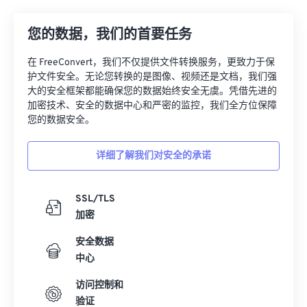
21
21
21
21
21
21
21
21
22
22
22
22
22
22
22
22
您的数据，我们的首要任务
23
23
23
23
23
23
23
23
在 FreeConvert，我们不仅提供文件转换服务，更致力于保
24
24
24
24
24
24
护文件安全。无论您转换的是图像、视频还是文档，我们强
大的安全框架都能确保您的数据始终安全无虞。凭借先进的
25
25
25
25
25
25
加密技术、安全的数据中心和严密的监控，我们全方位保障
26
26
26
26
26
26
您的数据安全。
27
27
27
27
27
27
详细了解我们对安全的承诺
28
28
28
28
28
28
29
29
29
29
29
29
SSL/TLS
30
30
30
30
30
30
加密
31
31
31
31
31
31
安全数据
中心
32
32
32
32
32
32
33
33
33
33
33
33
访问控制和
验证
34
34
34
34
34
34