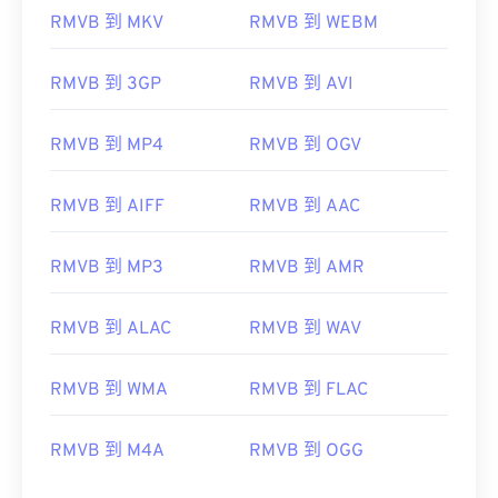
RMVB 到 MKV
RMVB 到 WEBM
RMVB 到 3GP
RMVB 到 AVI
00
00
00
00
00
00
00
00
RMVB 到 MP4
RMVB 到 OGV
RMVB 到 AIFF
RMVB 到 AAC
00
00
00
00
00
00
00
00
01
01
01
01
01
01
01
01
RMVB 到 MP3
RMVB 到 AMR
02
02
02
02
02
02
02
02
03
03
03
03
03
03
03
03
RMVB 到 ALAC
RMVB 到 WAV
04
04
04
04
04
04
04
04
RMVB 到 WMA
RMVB 到 FLAC
05
05
05
05
05
05
05
05
06
06
06
06
06
06
06
06
RMVB 到 M4A
RMVB 到 OGG
07
07
07
07
07
07
07
07