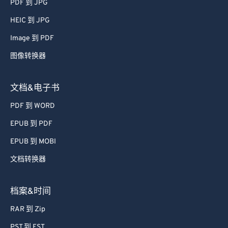
PDF 到 JPG
61
61
HEIC 到 JPG
62
62
Image 到 PDF
63
63
图像转换器
64
64
65
65
文档&电子书
66
66
PDF 到 WORD
67
67
EPUB 到 PDF
68
68
EPUB 到 MOBI
69
69
文档转换器
70
70
71
71
档案&时间
72
72
RAR 到 Zip
73
73
PST 到 EST