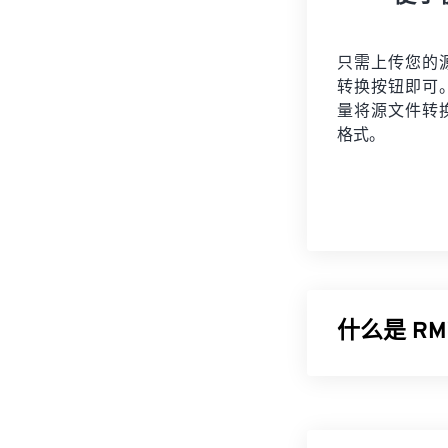
只需上传您的
转换按钮即可
量将
源文件
转
格式。
什么是 RM
RealMedia 
(VBR) 压
来调整带宽。