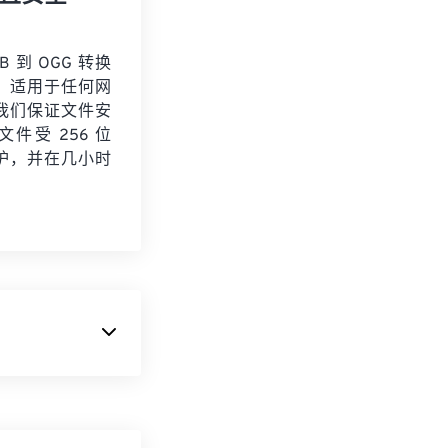
B 到 OGG 转换
，适用于任何网
我们保证文件安
件受 256 位
保护，并在几小时
。
用可变比特率
或动作少的场景）