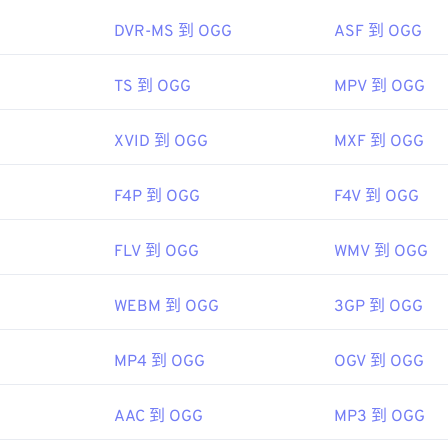
45
45
45
g/vorbis/
48
48
48
DVR-MS 到 OGG
ASF 到 OGG
46
46
46
49
49
49
47
47
47
TS 到 OGG
MPV 到 OGG
50
50
50
48
48
48
51
51
51
XVID 到 OGG
MXF 到 OGG
49
49
49
52
52
52
50
50
50
53
53
53
F4P 到 OGG
F4V 到 OGG
51
51
51
54
54
54
52
52
52
FLV 到 OGG
WMV 到 OGG
55
55
55
53
53
53
56
56
56
WEBM 到 OGG
3GP 到 OGG
54
54
54
57
57
57
55
55
55
MP4 到 OGG
OGV 到 OGG
58
58
58
56
56
56
59
59
59
AAC 到 OGG
MP3 到 OGG
57
57
57
60