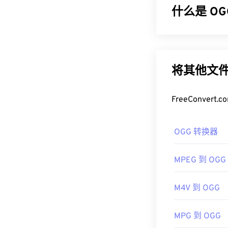
什么是 OGG
如何打开 R
RealPlayer
支持在
Ogg Vorbis
开发了 RMVB
无专利、免版
易于使用。它
据、艺术家和
将其他文件
其他可以打开 R
如何打开 O
住，RMVB 
FreeConve
播放。
打开 OGG 文
开发者：
Windows Media
RealN
OGG 转换器
首次发布：
如果需要，您
201
脑或移动设备上使
有用的链接：
MPEG 到 OGG
开发者：
Xiph
https://en.wik
首次发行：
20
M4V 到 OGG
https://www.r
有用的链接：
MPG 到 OGG
https://en.wik