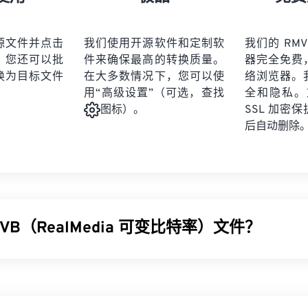
21
21
21
21
19
19
19
19
22
22
22
22
20
20
20
20
源文件并点击
我们使用开源软件和定制软
我们的 RMV
23
23
23
23
。您还可以批
件来确保最高的转换质量。
器完全免费
21
21
21
21
24
24
24
换为目标文件
在大多数情况下，您可以使
络浏览器。
22
22
22
22
用“高级设置”（可选，查找
全和隐私。文
25
25
25
23
23
23
23
SSL 加密
图标）。
26
26
26
后自动删除
24
24
24
27
27
27
25
25
25
28
28
28
26
26
26
29
29
29
27
27
27
30
30
30
VB（RealMedia 可变比特率）文件？
28
28
28
31
31
31
29
29
29
32
32
32
可变比特率 (
RMVB
) 是 RealMedia 多媒体容器格式的扩展。它采
30
30
30
33
33
33
缩，这意味着它会根据多媒体内容片段的压缩难易程度（例如动作多
31
31
31
34
34
34