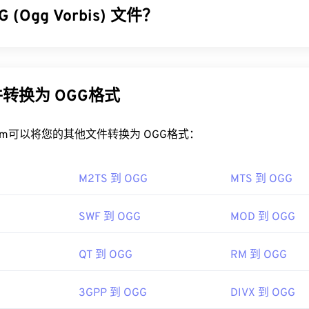
32
32
32
 (Ogg Vorbis) 文件？
35
35
35
MVB 文件？
33
33
33
36
36
36
 Windows、Mac OS X 和 Linux 系统中播放 RMVB 文件。由于
 (OGG) 是一种使用 Ogg Vorbis 压缩的文件。OGG 是由 Xiph.Or
34
34
34
37
37
37
，因此 RealPlayer 已成为此类文件类型的默认播放平台。它可以
税的编码方案。与
MP3
一样，OGG 文件以其高质量而闻名。OGG
35
35
35
支持字幕、对白字幕和流媒体播放。
曲目标题信息。
38
38
38
转换为 OGG格式
36
36
36
MVB 文件的软件包括
VLC 媒体播放器
和
ALLPlayer
，它们都是
39
39
39
GG 文件？
是专有格式，相对不常见；主要用于本地播放文件，而不是通过互
37
37
37
rt.com可以将您的其他文件转换为 OGG格式：
40
40
40
件的默认程序是
VLC 媒体播放器
。此外，许多其他程序也可以打开 
38
38
38
41
41
41
 Player
etworks
、
RealPlayer
、
Winamp
、
Xine
、
UltraMixer
等。
39
39
39
M2TS 到 OGG
MTS 到 OGG
42
42
42
可以直接在
0 年
Google Drive
中打开 OGG 文件，该文件可在任何配
40
40
40
用。请注意，Apple 产品不支持 OGG。
43
43
43
SWF 到 OGG
MOD 到 OGG
41
41
41
.Org 基金会
44
44
44
ipedia.org/wiki/RMVB
42
42
42
00 年
QT 到 OGG
RM 到 OGG
45
45
45
ealnetworks.com/
43
43
43
46
46
46
3GPP 到 OGG
DIVX 到 OGG
44
44
44
ipedia.org/wiki/Ogg
47
47
47