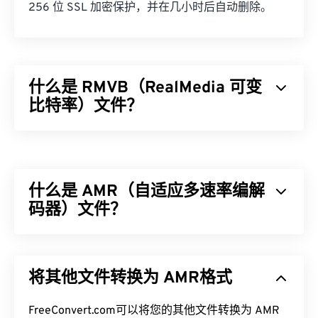
256 位 SSL 加密保护，并在几小时后自动删除。
什么是 RMVB（RealMedia 可变
比特率）文件？
RealMedia 可变比特率 (
RMVB
) 是 RealMedia 多媒
体容器格式的扩展。它采用可变比特率 (VBR) 压
缩，这意味着它会根据多媒体内容片段的压缩难易程
什么是 AMR（自适应多速率编解
度（例如动作多或动作少的场景）来调整带宽。
码器）文件？
如何打开 RMVB 文件？
自适应多速率 (AMR) 是一种常用于
语音编码
的压缩
RealPlayer
支持在 Windows、Mac OS X 和 Linux 系
音频文件。AMR 语音编解码器专注于窄带信号，因
统中播放 RMVB 文件。由于
RealNetworks
开发了
将其他文件转换为 AMR格式
此非常适合语音录制和广播。它常用于
全球移动通信
RMVB，因此 RealPlayer 已成为此类文件类型的默
系统 (GSM)
和
通用移动通信系统 (UMTS)
。
认播放平台。它可以免费
下载
，并且易于使用。它支
FreeConvert.com可以将您的其他文件转换为 AMR