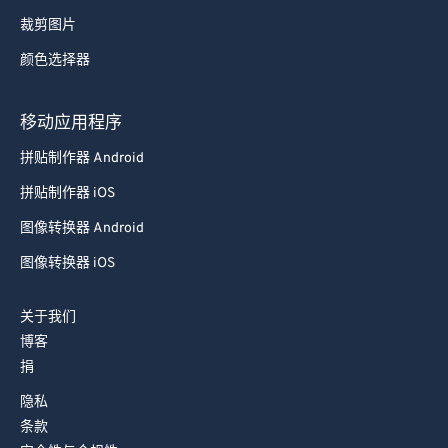
77
77
裁剪图片
78
78
颜色选择器
79
79
80
80
移动应用程序
81
81
拼贴制作器 Android
82
82
拼贴制作器 iOS
83
83
图像转换器 Android
84
84
图像转换器 iOS
85
85
86
86
关于我们
博客
87
87
捐
88
88
隐私
89
89
条款