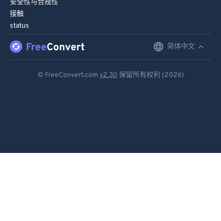
90
90
安全性与合规性
接触
91
91
status
92
92
简体中文
English
93
93
Deutsch
94
94
© FreeConvert.com
v2.30
保留所有权利 (2026)
95
95
Español
96
96
Français
97
97
Português
98
98
Italiano
99
99
Dutch
日本語
简体中文