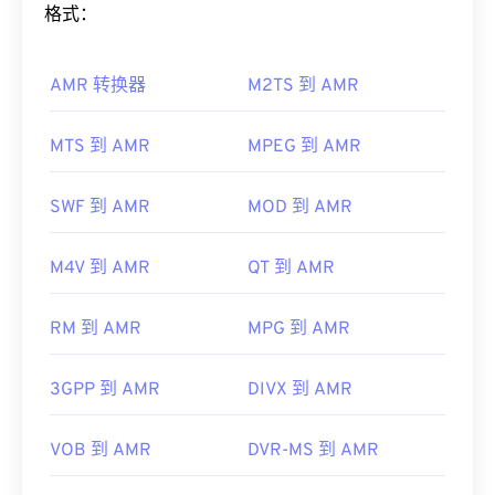
持字幕、对白字幕和流媒体播放。
如何打开 AMR 文件？
格式：
其他可以打开 RMVB 文件的软件包括
VLC 媒体播放
由于 AMR 文件常用于手机（包括彩信），因此大多
器
和
ALLPlayer
，它们都是免费的。请记住，RMVB
AMR 转换器
M2TS 到 AMR
数
3G 移动
设备都可以打开它们。AMR 也可以使用
是专有格式，相对不常见；主要用于本地播放文件，
VLC 媒体播放器
、
QuickTime
、
RealPlayer
和
Xine
而不是通过互联网进行流媒体播放。
来打开。
MTS 到 AMR
MPEG 到 AMR
开发者：
RealNetworks
其他软件，例如免费的音频编辑软件
Audacity
，也
首次发布：
2010 年
可以打开 AMR 文件。您可以从
SourceForge.net
轻
SWF 到 AMR
MOD 到 AMR
松下载 Audacity。由于 AMR 文件经过高度压缩，并
有用的链接：
且主要处理窄带信号，因此不适合用于音乐文件。
M4V 到 AMR
QT 到 AMR
https://en.wikipedia.org/wiki/RMVB
开发者：
第三代合作伙伴计划（3GPP）
https://www.realnetworks.com/
RM 到 AMR
MPG 到 AMR
首次发行：
1999年
有用的链接：
3GPP 到 AMR
DIVX 到 AMR
https://en.wikipedia.org/wiki/Adaptive_Multi-
Rate_audio_codec
VOB 到 AMR
DVR-MS 到 AMR
https://www.etsi.org/