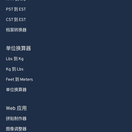
64
64
PST 到 EST
65
65
CST 到 EST
66
66
档案转换器
67
67
68
68
单位换算器
69
69
Lbs 到 Kg
70
70
Kg 到 Lbs
71
71
Feet 到 Meters
72
72
单位换算器
73
73
74
74
Web 应用
75
75
拼贴制作器
76
76
图像调整器