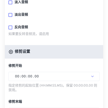
淡入音频
淡出音频
反向音频
如果要反转音频流，请启用
修剪设置
修剪开始
00
:
00
:
00
.
00
指定修剪的起始位置 (HH:MM:SS.MS)。保留 00:00:00.00 则
禁用。
修剪末端