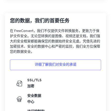
11
11
11
11
11
11
11
11
12
12
12
12
12
12
12
12
13
13
13
13
13
13
13
13
您的数据，我们的首要任务
14
14
14
14
14
14
14
14
在 FreeConvert，我们不仅提供文件转换服务，更致力于保
15
15
15
15
15
15
15
15
护文件安全。无论您转换的是图像、视频还是文档，我们强
大的安全框架都能确保您的数据始终安全无虞。凭借先进的
16
16
16
16
16
16
16
16
加密技术、安全的数据中心和严密的监控，我们全方位保障
您的数据安全。
17
17
17
17
17
17
17
17
18
18
18
18
18
18
18
18
详细了解我们对安全的承诺
19
19
19
19
19
19
19
19
20
20
20
20
20
20
20
20
SSL/TLS
21
21
21
21
21
21
21
21
加密
22
22
22
22
22
22
22
22
安全数据
中心
23
23
23
23
23
23
23
23