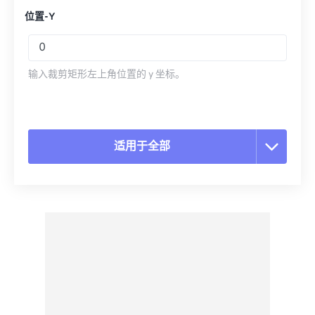
位置-Y
输入裁剪矩形左上角位置的 y 坐标。
适用于全部
重置所有选项
从预设应用
另存为预设