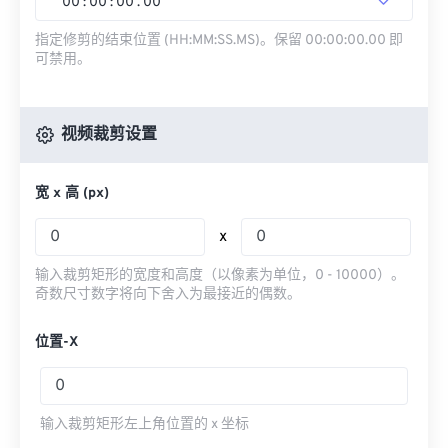
00
:
00
:
00
.
00
指定修剪的结束位置 (HH:MM:SS.MS)。保留 00:00:00.00 即
可禁用。
视频裁剪设置
宽 x 高 (px)
x
输入裁剪矩形的宽度和高度（以像素为单位，0 - 10000）。
奇数尺寸数字将向下舍入为最接近的偶数。
位置-X
输入裁剪矩形左上角位置的 x 坐标