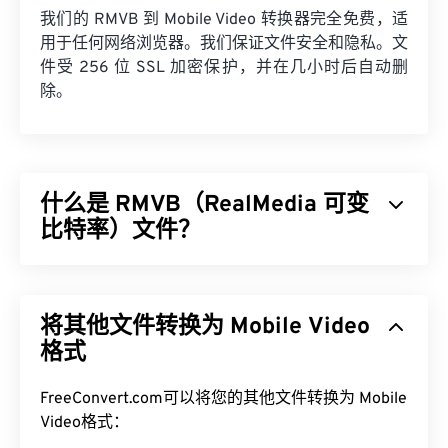
我们的 RMVB 到 Mobile Video 转换器完全免费，适
用于任何网络浏览器。我们保证文件安全和隐私。文
件受 256 位 SSL 加密保护，并在几小时后自动删
除。
什么是 RMVB（RealMedia 可变
比特率）文件？
RealMedia 可变比特率 (
RMVB
) 是 RealMedia 多媒
体容器格式的扩展。它采用可变比特率 (VBR) 压
将其他文件转换为 Mobile Video
缩，这意味着它会根据多媒体内容片段的压缩难易程
度（例如动作多或动作少的场景）来调整带宽。
格式
如何打开 RMVB 文件？
FreeConvert.com可以将您的其他文件转换为 Mobile
Video格式：
RealPlayer
支持在 Windows、Mac OS X 和 Linux 系