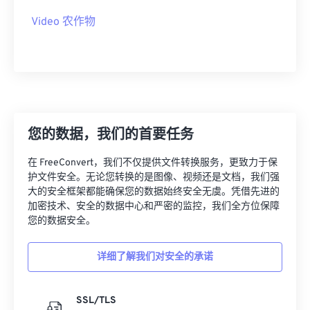
19
19
19
19
19
19
19
19
Video 农作物
20
20
20
20
20
20
20
20
21
21
21
21
21
21
21
21
22
22
22
22
22
22
22
22
23
23
23
23
23
23
23
23
您的数据，我们的首要任务
24
24
24
24
24
24
25
25
25
25
25
25
在 FreeConvert，我们不仅提供文件转换服务，更致力于保
护文件安全。无论您转换的是图像、视频还是文档，我们强
26
26
26
26
26
26
大的安全框架都能确保您的数据始终安全无虞。凭借先进的
加密技术、安全的数据中心和严密的监控，我们全方位保障
27
27
27
27
27
27
您的数据安全。
28
28
28
28
28
28
29
29
29
29
29
29
详细了解我们对安全的承诺
30
30
30
30
30
30
SSL/TLS
31
31
31
31
31
31