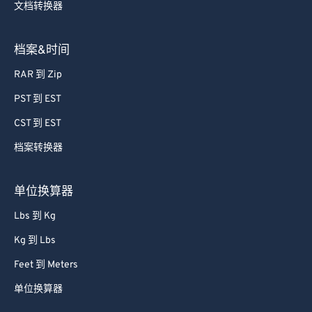
71
71
文档转换器
72
72
档案&时间
73
73
74
74
RAR 到 Zip
75
75
PST 到 EST
76
76
CST 到 EST
77
77
档案转换器
78
78
单位换算器
79
79
80
80
Lbs 到 Kg
81
81
Kg 到 Lbs
82
82
Feet 到 Meters
83
83
单位换算器