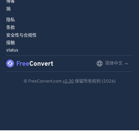
博客
98
98
捐
99
99
隐私
条款
安全性与合规性
接触
status
简体中文
English
Deutsch
© FreeConvert.com
v2.30
保留所有权利 (2026)
Español
Français
Português
Italiano