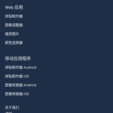
84
84
Web 应用
85
85
拼贴制作器
86
86
87
87
图像调整器
88
88
裁剪图片
89
89
颜色选择器
90
90
移动应用程序
91
91
拼贴制作器 Android
92
92
拼贴制作器 iOS
93
93
94
94
图像转换器 Android
95
95
图像转换器 iOS
96
96
关于我们
97
97