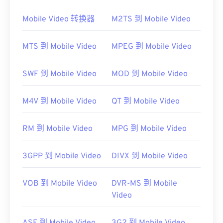
统中播放 RMVB 文件。由于
RealNetworks
开发了
RMVB，因此 RealPlayer 已成为此类文件类型的默
Mobile Video 转换器
M2TS 到 Mobile Video
认播放平台。它可以免费
下载
，并且易于使用。它支
持字幕、对白字幕和流媒体播放。
MTS 到 Mobile Video
MPEG 到 Mobile Video
其他可以打开 RMVB 文件的软件包括
VLC 媒体播放
器
和
ALLPlayer
，它们都是免费的。请记住，RMVB
SWF 到 Mobile Video
MOD 到 Mobile Video
是专有格式，相对不常见；主要用于本地播放文件，
而不是通过互联网进行流媒体播放。
M4V 到 Mobile Video
QT 到 Mobile Video
开发者：
RealNetworks
RM 到 Mobile Video
MPG 到 Mobile Video
首次发布：
2010 年
有用的链接：
3GPP 到 Mobile Video
DIVX 到 Mobile Video
https://en.wikipedia.org/wiki/RMVB
https://www.realnetworks.com/
VOB 到 Mobile Video
DVR-MS 到 Mobile
Video