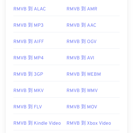
RMVB 到 ALAC
RMVB 到 AMR
RMVB 到 MP3
RMVB 到 AAC
RMVB 到 AIFF
RMVB 到 OGV
RMVB 到 MP4
RMVB 到 AVI
00
00
00
00
00
00
00
00
RMVB 到 3GP
RMVB 到 WEBM
00
00
00
00
00
00
00
00
RMVB 到 MKV
RMVB 到 WMV
01
01
01
01
01
01
01
01
02
02
02
02
02
02
02
02
RMVB 到 FLV
RMVB 到 MOV
03
03
03
03
03
03
03
03
04
04
04
04
04
04
04
04
RMVB 到 Kindle Video
RMVB 到 Xbox Video