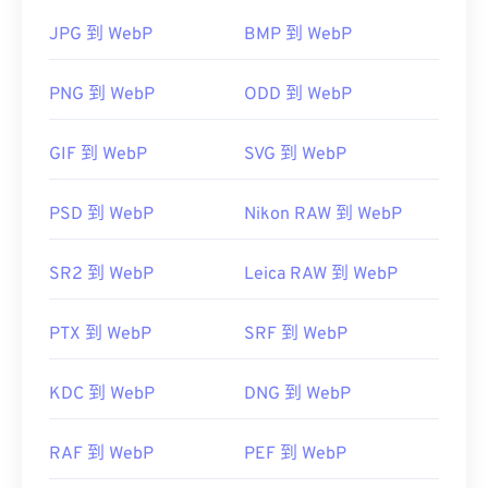
Chrome（Chrome）
，该程序可跨平台运行。WebP
文件也可在
GIMP
和
Microsoft Paint
上自动打开。除
JPG 到 WebP
BMP 到 WebP
Chrome 外，所有其他 Web 浏览器都支持 WebP 格
式。
PNG 到 WebP
ODD 到 WebP
可以尝试的其他免费查看器包括
Pixelmator
和
Photopea
。此外，还可以尝试
Corel PaintShop Pro
GIF 到 WebP
SVG 到 WebP
。在使用
IrfanView
、
Windows Photo Viewer
和
Adob​​e Photoshop
之前，请务必安装用于打开 WebP
PSD 到 WebP
Nikon RAW 到 WebP
的插件。
开发者：
谷歌
SR2 到 WebP
Leica RAW 到 WebP
首次发布：
2010 年 9 月
有用的链接：
PTX 到 WebP
SRF 到 WebP
Google 开发者关于 WebP 压缩的文章
KDC 到 WebP
DNG 到 WebP
相关 WebP 工具：
使用我们的
颜色选择器
从 WebP 图像中选择颜色
RAF 到 WebP
PEF 到 WebP