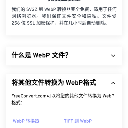
我们的 SVGZ 到 WebP 转换器完全免费，适用于任何
网络浏览器。我们保证文件安全和隐私。文件受
256 位 SSL 加密保护，并在几小时后自动删除。
什么是 WebP 文件？
WebP 是一种开源文件类型，它使用
预测压缩技术
来
创建非常适合网页和移动应用的图像。WebP 图像比
将其他文件转换为 WebP格式
JPEG (JPG)
和
便携式网络图形 (PNG)
文件小 30%，
但视觉质量却相近。WebP 图像在网页和移动应用上
的加载速度非常快。
FreeConvert.com可以将您的其他文件转换为 WebP
格式：
如何打开 WebP 文件？
WebP 转换器
TIFF 到 WebP
默认打开 WebP 的程序是
Google