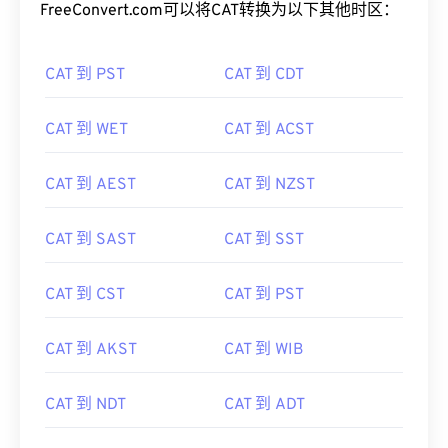
FreeConvert.com可以将CAT转换为以下其他时区：
CAT 到 PST
CAT 到 CDT
CAT 到 WET
CAT 到 ACST
CAT 到 AEST
CAT 到 NZST
CAT 到 SAST
CAT 到 SST
CAT 到 CST
CAT 到 PST
CAT 到 AKST
CAT 到 WIB
CAT 到 NDT
CAT 到 ADT