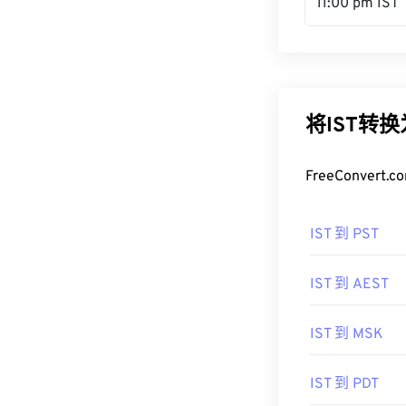
11:00 pm IST
将IST转
FreeConve
IST 到 PST
IST 到 AEST
IST 到 MSK
IST 到 PDT