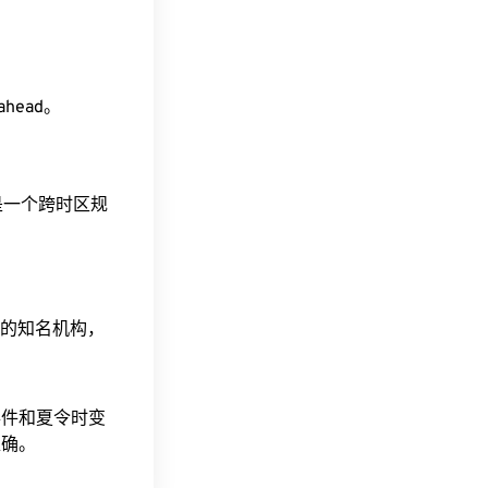
 ahead。
这是一个跨时区规
据的知名机构，
事件和夏令时变
准确。