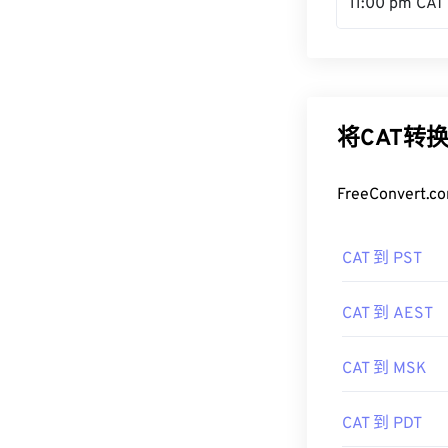
11:00 pm CAT
将CAT转
FreeConve
CAT 到 PST
CAT 到 AEST
CAT 到 MSK
CAT 到 PDT