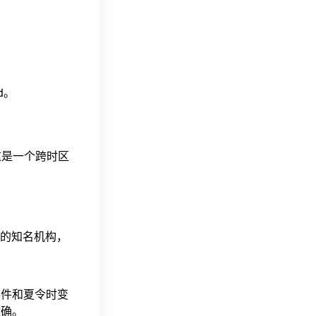
ad。
。这是一个跨时区
据的知名机构，
事件和夏令时变
准确。