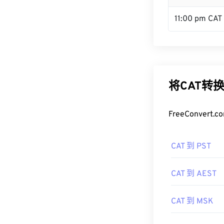
11:00 pm CAT
将CAT转
FreeConve
CAT 到 PST
CAT 到 AEST
CAT 到 MSK