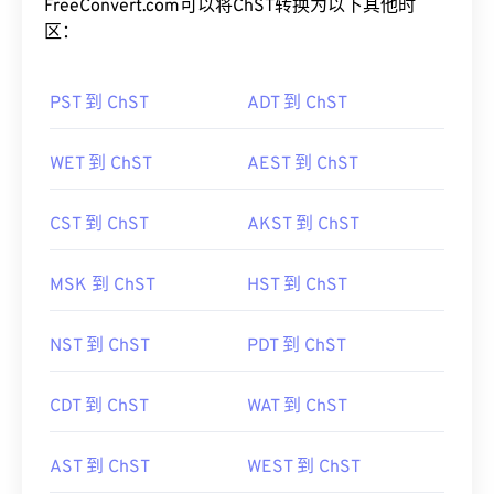
FreeConvert.com可以将ChST转换为以下其他时
区：
PST 到 ChST
ADT 到 ChST
WET 到 ChST
AEST 到 ChST
CST 到 ChST
AKST 到 ChST
MSK 到 ChST
HST 到 ChST
NST 到 ChST
PDT 到 ChST
CDT 到 ChST
WAT 到 ChST
AST 到 ChST
WEST 到 ChST