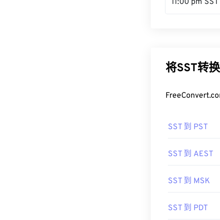
11:00 pm SST
将SST转
FreeConve
SST 到 PST
SST 到 AEST
SST 到 MSK
SST 到 PDT