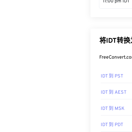
11:00 pm IDT
将IDT转
FreeConve
IDT 到 PST
IDT 到 AEST
IDT 到 MSK
IDT 到 PDT