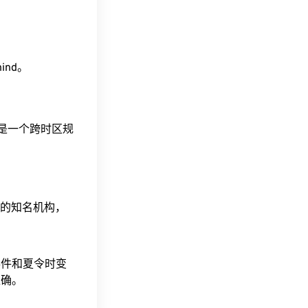
hind。
这是一个跨时区规
据的知名机构，
事件和夏令时变
准确。