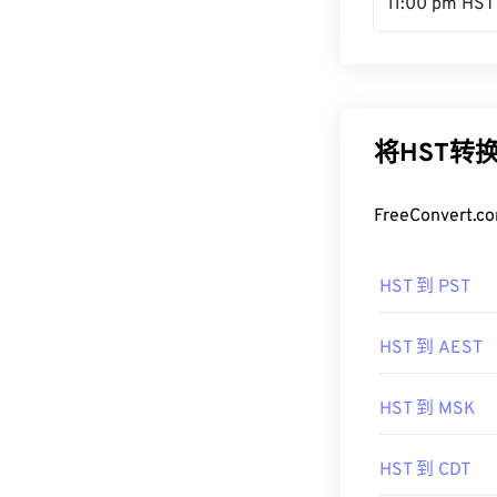
11:00 pm HST
将HST转
FreeConve
HST 到 PST
HST 到 AEST
HST 到 MSK
HST 到 CDT