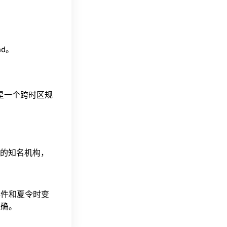
ind。
这是一个跨时区规
据的知名机构，
事件和夏令时变
准确。