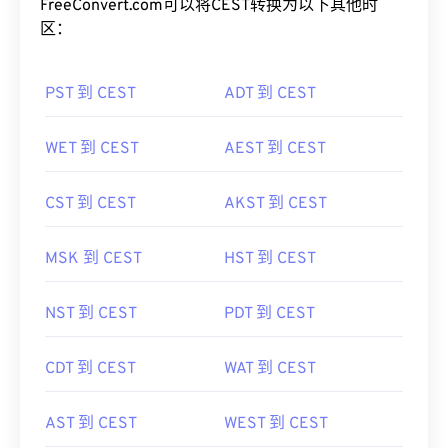
FreeConvert.com可以将CEST转换为以下其他时
区：
PST 到 CEST
ADT 到 CEST
WET 到 CEST
AEST 到 CEST
CST 到 CEST
AKST 到 CEST
MSK 到 CEST
HST 到 CEST
NST 到 CEST
PDT 到 CEST
CDT 到 CEST
WAT 到 CEST