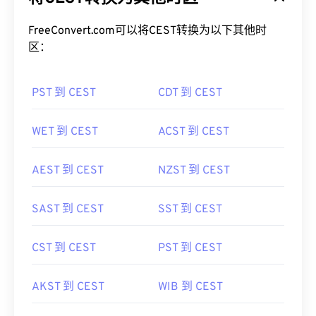
FreeConvert.com可以将CEST转换为以下其他时
区：
PST 到 CEST
CDT 到 CEST
WET 到 CEST
ACST 到 CEST
AEST 到 CEST
NZST 到 CEST
SAST 到 CEST
SST 到 CEST
CST 到 CEST
PST 到 CEST
AKST 到 CEST
WIB 到 CEST