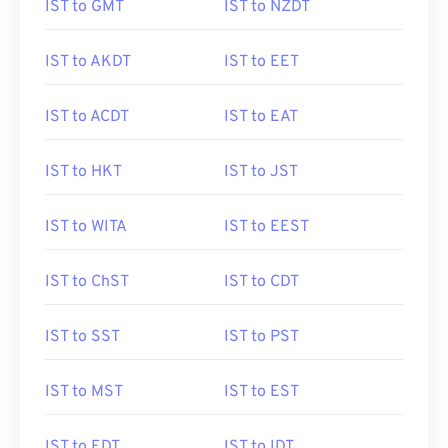
IST to GMT
IST to NZDT
IST to AKDT
IST to EET
IST to ACDT
IST to EAT
IST to HKT
IST to JST
IST to WITA
IST to EEST
IST to ChST
IST to CDT
IST to SST
IST to PST
IST to MST
IST to EST
IST to EDT
IST to IDT