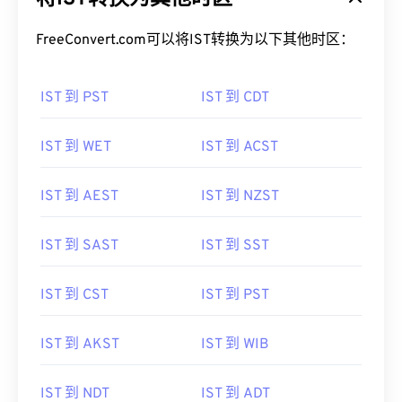
FreeConvert.com可以将IST转换为以下其他时区：
IST 到 PST
IST 到 CDT
IST 到 WET
IST 到 ACST
IST 到 AEST
IST 到 NZST
IST 到 SAST
IST 到 SST
IST 到 CST
IST 到 PST
IST 到 AKST
IST 到 WIB
IST 到 NDT
IST 到 ADT