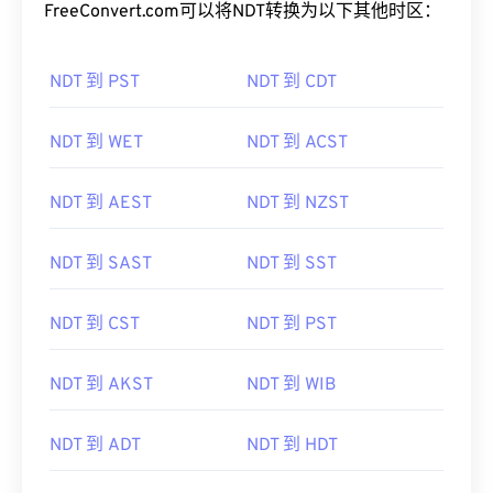
FreeConvert.com可以将NDT转换为以下其他时区：
NDT 到 PST
NDT 到 CDT
NDT 到 WET
NDT 到 ACST
NDT 到 AEST
NDT 到 NZST
NDT 到 SAST
NDT 到 SST
NDT 到 CST
NDT 到 PST
NDT 到 AKST
NDT 到 WIB
NDT 到 ADT
NDT 到 HDT