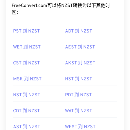
FreeConvert.com可以将NZST转换为以下其他时
区：
PST 到 NZST
ADT 到 NZST
WET 到 NZST
AEST 到 NZST
CST 到 NZST
AKST 到 NZST
MSK 到 NZST
HST 到 NZST
NST 到 NZST
PDT 到 NZST
CDT 到 NZST
WAT 到 NZST
AST 到 NZST
WEST 到 NZST