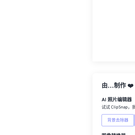
由…制作
❤️
AI 照片编辑器
试试 ClipSna
背景去除器