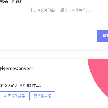
密码（可选）
打开源文件的密码（最多 255 个字符）。
适
重
从
由
FreeConvert
另
p，我们强大的 AI 照片编辑工具。
AI 图像生成器
魔法橡皮擦