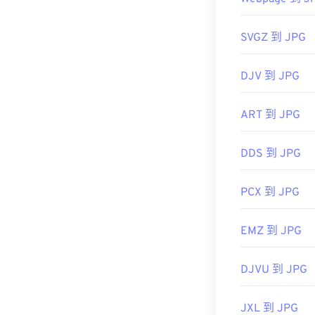
开发者：
联合
首次发布：
19
SVGZ 到 JPG
相关JPG工具：
DJV 到 JPG
使用我们的
颜
ART 到 JPG
DDS 到 JPG
PCX 到 JPG
EMZ 到 JPG
DJVU 到 JPG
JXL 到 JPG