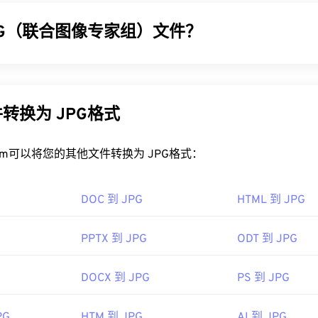
PG（联合图像专家组）文件？
像专家组）是一种通用文件格式，利用算法压缩照片和图形。JPG
的原因。JPG 文件相对较小，非常适合在互联网上传输和在网
PEG 压缩
工具将文件大小减少高达 80%！
转换为 JPG格式
好的压缩效果，您可以将
JPG 转换为 WebP
，这是一种更新、更
rt.com可以将您的其他文件转换为 JPG格式：
PG 文件？
DOC 到 JPG
HTML 到 JPG
看器程序和应用程序都能识别并打开 JPG 文件。只需双击 JPG
看器、图像编辑器或网页浏览器中打开它。要选择特定的应用程
PPTX 到 JPG
ODT 到 JPG
“打开方式”。
hrome
等主流网页浏览器、
Microsoft Photos 等 Microsoft
应用
DOCX 到 JPG
PS 到 JPG
c OS 应用程序上自动打开。要调整 JPEG 图像大小，请使用我们
PG
HTM 到 JPG
AI 到 JPG