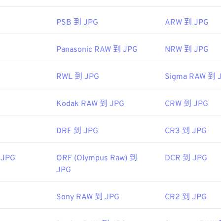
PSB 到 JPG
ARW 到 JPG
Panasonic RAW 到 JPG
NRW 到 JPG
RWL 到 JPG
Sigma RAW 到 
Kodak RAW 到 JPG
CRW 到 JPG
DRF 到 JPG
CR3 到 JPG
 JPG
ORF (Olympus Raw) 到
DCR 到 JPG
JPG
Sony RAW 到 JPG
CR2 到 JPG