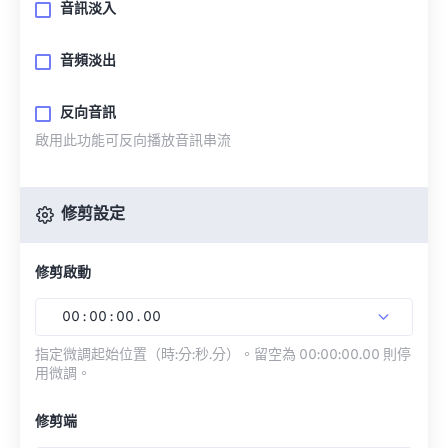
音訊淡入
音頻淡出
反向音訊
啟用此功能可反向播放音訊串流
修剪設定
修剪啟動
00
:
00
:
00
.
00
指定微調起始位置（時:分:秒.分）。留空為 00:00:00.00 則停
用微調。
修剪端