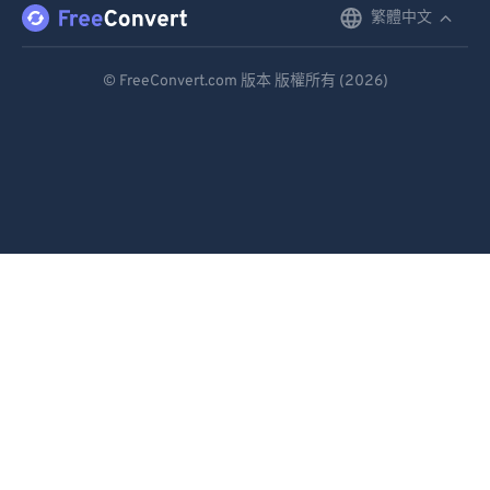
87
87
繁體中文
English
88
88
Deutsch
© FreeConvert.com 版本 版權所有 (2026)
89
89
Español
90
90
Français
91
91
Português
92
92
93
93
Italiano
94
94
Dutch
95
95
日本語
96
96
简体中文
97
97
繁體中文
98
98
99
99
한국어