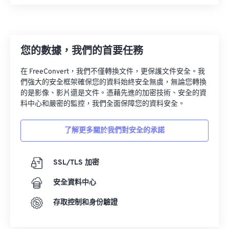
08
08
08
08
08
08
08
08
09
09
09
09
09
09
09
09
10
10
10
10
10
10
10
10
您的數據，我們的首要任務
11
11
11
11
11
11
11
11
在 FreeConvert，我們不僅轉換文件，更保護文件安全。我
12
12
12
12
12
12
12
12
們強大的安全框架確保您的資料始終安全無虞，無論您轉換
的是影像、影片還是文件。憑藉先進的加密技術、安全的資
13
13
13
13
13
13
13
13
料中心和嚴密的監控，我們全面保障您的資料安全。
14
14
14
14
14
14
14
14
15
15
15
15
15
15
15
15
了解更多關於我們對安全的承諾
16
16
16
16
16
16
16
16
SSL/TLS 加密
17
17
17
17
17
17
17
17
18
18
18
18
18
18
18
18
安全資料中心
19
19
19
19
19
19
19
19
存取控制和身份驗證
20
20
20
20
20
20
20
20