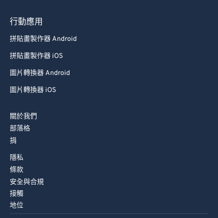
74
74
行動應用
75
75
拼貼畫製作器 Android
76
76
拼貼畫製作器 iOS
77
77
圖片轉換器 Android
78
78
圖片轉換器 iOS
79
79
80
80
關於我們
81
81
部落格
捐
82
82
隱私
83
83
條款
84
84
安全與合規
85
85
接觸
地位
86
86