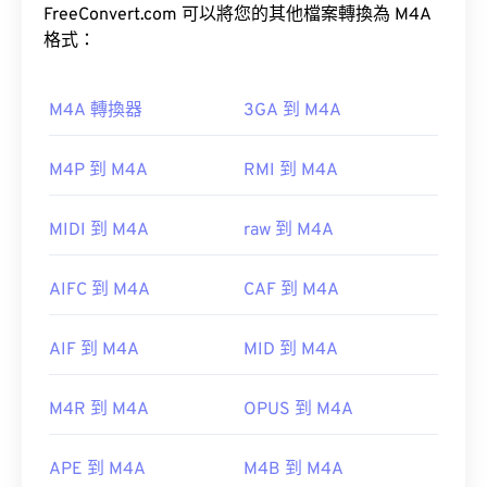
M4A 檔案體積較小，同時音質也優於與其最相似的
FreeConvert.com 可以將您的其他檔案轉換為 M4A
MP3 檔案（請參閱《音訊編碼格式比較》）。
由於 MP1 格式已基本過時，
VLC 媒體播放器
是開啟
格式：
MP1 檔案的最佳選擇，而且該播放器支援跨平台播
放。
如何開啟 M4A 檔案？
M4A 轉換器
3GA 到 M4A
大多數常用的音訊播放程式都可以開啟 M4A 文件，
其他可以開啟 MP1 檔案的優秀媒體播放器包括
M4P 到 M4A
RMI 到 M4A
包括 iTunes、QuickTime 和…
Windows Media Player
、
Awave.html>
href="https://support.microsoft.com/en-
href="http://www.cowonamerica.com/products/jetaudio
gb/windows/windows-media-player-d10303a5-
MIDI 到 M4A
raw 到 M4A
896c-2ce2-53d4-5bd5b9fd88bank"Windowsa"對
開發機構：
於蘋果用戶，iTunes 是開啟 M4A 檔案的預設程式。
ISO
/
IEC
、
動態影像專家小組
AIFC 到 M4A
CAF 到 M4A
對於 Windows 用戶，預設程式是 Windows Media
初始發布：
1993
Player。使用者也可以透過選取檔案並按空白鍵來預
AIF 到 M4A
MID 到 M4A
實用連結：
覽 M4A 檔案。
https://en.wikipedia.org/wiki/MPEG-
M4R 到 M4A
OPUS 到 M4A
1_Audio_Layer_I
此外，M4A 檔案可在
VLC 媒體播放器
、
VLC
http://mpeg.chiariglione.org/standards/mpeg-
Premiere Pro
、
、
Winamp
以及許多其他程式中開
APE 到 M4A
M4B 到 M4A
1/audio
啟。