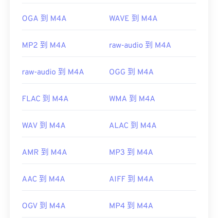
OGA 到 M4A
WAVE 到 M4A
開發者：
ISO
/
IEC
、
初始發布：
2001
MP2 到 M4A
raw-audio 到 M4A
實用連結：
https://en.wikipedia.org/wiki/MPEG-4_Part_14
raw-audio 到 M4A
OGG 到 M4A
https://www.loc.gov/preservation/digital/formats/fdd/
FLAC 到 M4A
WMA 到 M4A
WAV 到 M4A
ALAC 到 M4A
AMR 到 M4A
MP3 到 M4A
AAC 到 M4A
AIFF 到 M4A
OGV 到 M4A
MP4 到 M4A