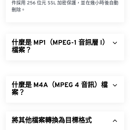
件採用 256 位元 SSL 加密保護，並在幾小時後自動
刪除。
什麼是 MP1（MPEG-1 音訊層 I）
檔案？
MPEG-1 音訊層 1 (MP1) 是
MPEG
音訊標準的早期簡
化版本。 MP1 大部分已被淘汰，但仍獲得支持。
MP1 曾是
數位卡帶
格式的一部分。
什麼是 M4A（MPEG 4 音訊）檔
MPEG-1 Audio Layer II
案？
(MP2)
MPEG-1 Audio Layer III 或 MPEG-2 Audio
Layer III 或 MPEG 格式所取代。
MPEG 4 音訊 (M4A) 使用兩種編碼器-解碼器演算法
之一來壓縮和編碼音訊檔案：
高級音訊編碼 (AAC)
將其他檔案轉換為目標格式
或
AppleALA 無損解碼器。
如何開啟 MP1 檔案？