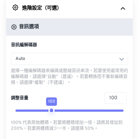
進階設定（可選）
來自 Google 雲端硬碟
音訊選項
來自 OneDrive
音訊編解碼器
來自網址
Auto
選擇一種編解碼器來編碼或壓縮音訊串流。若要使用最常用的
編解碼器，請選擇“自動”（建議）。若要轉換而不重新編碼音
頻，請選擇“複製”（不建議）。
調整音量
100
100% 代表原始體積。若要將體積增加一倍，請將其增加到
200%。若要將體積減少一半，請選擇 50%。