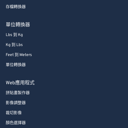
存檔轉換器
61
61
62
62
單位轉換器
63
63
Lbs 到 Kg
64
64
Kg 到 Lbs
65
65
Feet 到 Meters
66
66
單位轉換器
67
67
68
68
Web應用程式
69
69
拼貼畫製作器
70
70
影像調整器
71
71
裁切影像
72
72
顏色選擇器
73
73