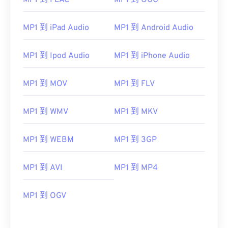
MP1 到 FLAC
MP1 到 OGG
MP1 到 iPad Audio
MP1 到 Android Audio
MP1 到 Ipod Audio
MP1 到 iPhone Audio
00
00
00
00
00
00
00
00
MP1 到 MOV
MP1 到 FLV
00
00
00
00
00
00
00
00
MP1 到 WMV
MP1 到 MKV
01
01
01
01
01
01
01
01
02
02
02
02
02
02
02
02
MP1 到 WEBM
MP1 到 3GP
03
03
03
03
03
03
03
03
04
04
04
04
04
04
04
04
MP1 到 AVI
MP1 到 MP4
05
05
05
05
05
05
05
05
MP1 到 OGV
06
06
06
06
06
06
06
06
07
07
07
07
07
07
07
07