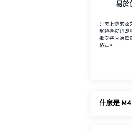
易於
只需上傳來源
擊轉換按鈕即
批次將原始檔
格式。
什麼是 M4
MPEG 4 音
(AAC)
或
App