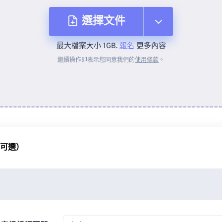
選擇文件
最大檔案大小 1GB.
報名
更多內容
來自裝置
繼續操作即表示您同意我們的
使用條款
。
來自 Dropbox
來自 Google 雲端硬碟
（可選）
來自 OneDrive
來自網址