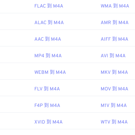
FLAC 到 M4A
WMA 到 M4A
48
48
48
45
45
45
ipedia.org/wiki/MPEG-4_Part_14
49
49
49
46
46
46
c.gov/preservation/digital/formats/fdd/fdd000037.shtml
ALAC 到 M4A
AMR 到 M4A
50
50
50
47
47
47
51
51
51
AAC 到 M4A
AIFF 到 M4A
48
48
48
52
52
52
49
49
49
MP4 到 M4A
AVI 到 M4A
53
53
53
50
50
50
54
54
54
51
51
51
WEBM 到 M4A
MKV 到 M4A
55
55
55
52
52
52
FLV 到 M4A
MOV 到 M4A
56
56
56
53
53
53
57
57
57
54
54
54
F4P 到 M4A
M1V 到 M4A
58
58
58
55
55
55
59
59
59
56
56
56
XVID 到 M4A
WTV 到 M4A
60
57
57
57