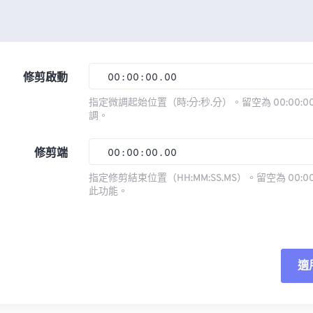
修剪啟動
00
:
00
:
00
.
00
指定微調起始位置（時:分:秒.分）。留空為 00:00:00
調。
00
00
00
00
01
01
01
01
修剪端
00
:
00
:
00
.
00
02
02
02
02
指定修剪結束位置（HH:MM:SS.MS）。留空為 00:00
此功能。
03
03
03
03
00
00
00
00
04
04
04
04
01
01
01
01
05
05
05
05
02
02
02
02
適
06
06
06
06
03
03
03
03
07
07
07
07
04
04
04
04
重