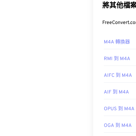
將其他檔
M4A 檔案體
較》）。
如何開啟 
M4A 轉換器
大多數常用的音訊播
href="https:/
RMI 到 M4A
896c-2ce2-
設程式。對於 Wi
AIFC 到 M4A
並按空白鍵來預覽
AIF 到 M4A
此外，M4A 
啟。
OPUS 到 M4A
開發者：
ISO
/
OGA 到 M4A
實用連結：