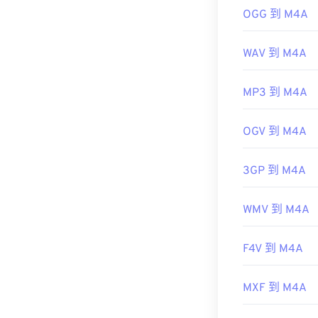
OGG 到 M4A
https://en.wik
https://www.lo
WAV 到 M4A
MP3 到 M4A
OGV 到 M4A
3GP 到 M4A
WMV 到 M4A
F4V 到 M4A
MXF 到 M4A