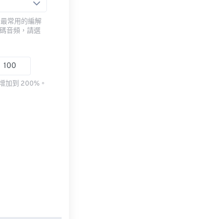
用最常用的編解
編碼音頻，請選
加到 200%。