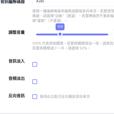
Auto
音訊編解碼器
選擇一種編解碼器來編碼或壓縮音訊串流。若要使
碼器，請選擇“自動”（建議）。若要轉換而不重新
擇“複製”（不建議）。
100
調整音量
100% 代表原始體積。若要將體積增加一倍，請將其增
若要將體積減少一半，請選擇 50%。
音訊淡入
音頻淡出
反向音訊
啟用此功能可反向播放音訊串流