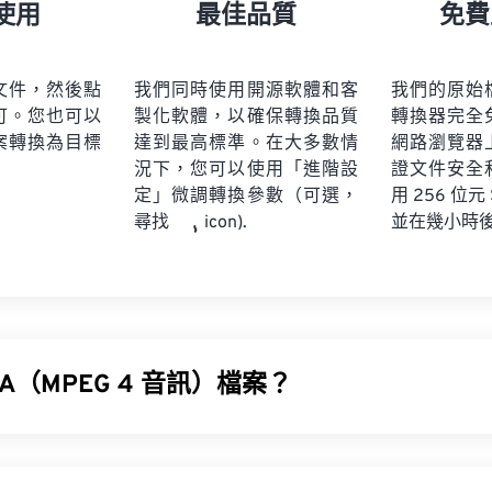
21
21
21
21
18
18
18
18
使用
最佳品質
免費
22
22
22
22
19
19
19
19
23
23
23
23
20
20
20
20
文件，然後點
我們同時使用開源軟體和客
我們的原始
24
24
24
可。您也可以
製化軟體，以確保轉換品質
轉換器完全
21
21
21
21
案轉換為目標
達到最高標準。在大多數情
網路瀏覽器
25
25
25
22
22
22
22
況下，您可以使用「進階設
證文件安全
26
26
26
定」微調轉換參數（可選，
23
23
23
23
用 256 位元
並在幾小時
尋找
icon).
27
27
27
24
24
24
28
28
28
25
25
25
29
29
29
26
26
26
30
30
30
27
27
27
31
31
31
A（MPEG 4 音訊）檔案？
28
28
28
32
32
32
29
29
29
訊 (M4A) 使用兩種編碼器-解碼器演算法之一來壓縮和編碼音訊檔案
33
33
33
30
30
30
leALA 無損解碼器。
34
34
34