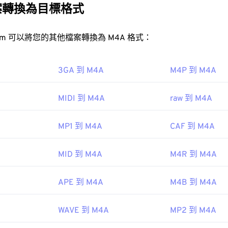
31
31
31
案轉換為目標格式
積較小，同時音質也優於與其最相似的 MP3 檔案（請參閱《音訊
35
35
35
32
32
32
36
36
36
33
33
33
FreeConvert.com 可以將您的其他檔案轉換為 M4A 格式：
37
37
37
34
34
34
M4A 檔案？
38
38
38
35
35
35
3GA 到 M4A
M4P 到 M4A
放程式都可以開啟 M4A 文件，包括 iTunes、QuickTime 
39
39
39
36
36
36
/support.microsoft.com/en-gb/windows/windows-media-player
MIDI 到 M4A
raw 到 M4A
40
40
40
53d4-5bd5b9fd88bank"Windowsa"對於蘋果用戶，iTunes 是開
37
37
37
ndows 用戶，預設程式是 Windows Media Player。使用
41
41
41
38
38
38
MP1 到 M4A
CAF 到 M4A
 M4A 檔案。
42
42
42
39
39
39
43
43
43
MID 到 M4A
M4R 到 M4A
40
40
40
檔案可在
VLC 媒體播放器
、
VLC Premiere Pro
、
、
Winamp
以及許
44
44
44
41
41
41
APE 到 M4A
M4B 到 M4A
45
45
45
42
42
42
46
46
46
43
43
43
IEC
、
初始發布：
2001
WAVE 到 M4A
MP2 到 M4A
47
47
47
44
44
44