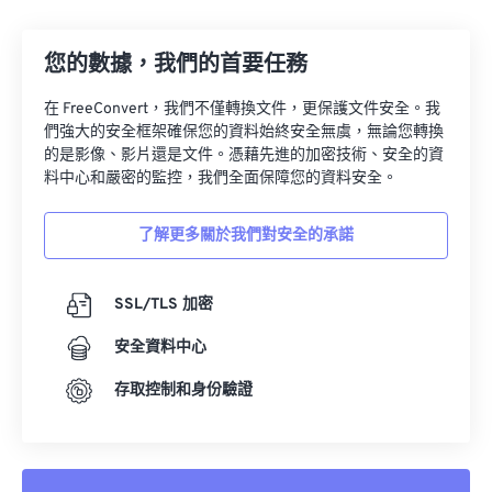
13
13
13
13
13
13
13
13
14
14
14
14
14
14
14
14
您的數據，我們的首要任務
15
15
15
15
15
15
15
15
在 FreeConvert，我們不僅轉換文件，更保護文件安全。我
16
16
16
16
16
16
16
16
們強大的安全框架確保您的資料始終安全無虞，無論您轉換
17
17
17
17
17
17
17
17
的是影像、影片還是文件。憑藉先進的加密技術、安全的資
料中心和嚴密的監控，我們全面保障您的資料安全。
18
18
18
18
18
18
18
18
19
19
19
19
19
19
19
19
了解更多關於我們對安全的承諾
20
20
20
20
20
20
20
20
21
21
21
21
21
21
21
21
SSL/TLS 加密
22
22
22
22
22
22
22
22
安全資料中心
23
23
23
23
23
23
23
23
存取控制和身份驗證
24
24
24
24
24
24
25
25
25
25
25
25
26
26
26
26
26
26