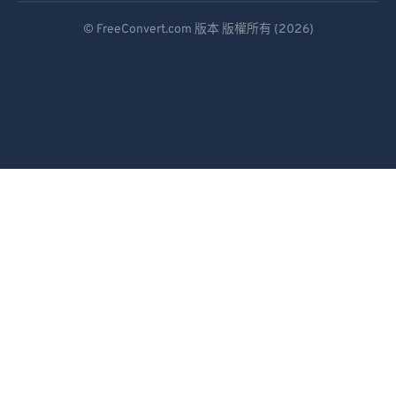
Deutsch
93
93
© FreeConvert.com 版本 版權所有 (2026)
Español
94
94
95
95
Français
96
96
Português
97
97
Italiano
98
98
Dutch
99
99
日本語
简体中文
繁體中文
한국어
Svenska