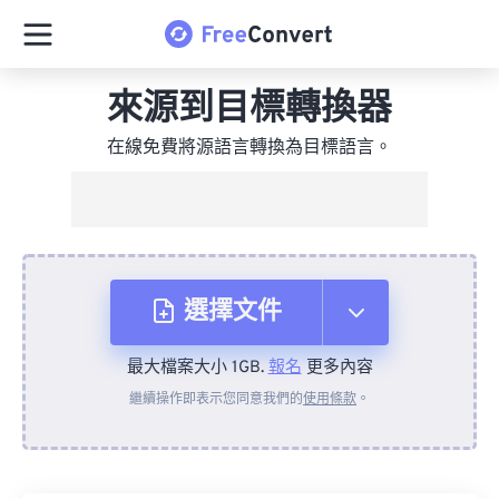
來源到目標轉換器
在線免費將源語言轉換為目標語言。
選擇文件
最大檔案大小 1GB.
報名
更多內容
來自裝置
繼續操作即表示您同意我們的
使用條款
。
來自 Dropbox