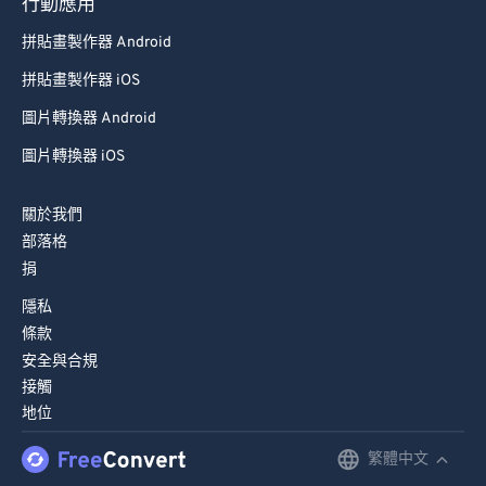
79
79
行動應用
80
80
拼貼畫製作器 Android
81
81
拼貼畫製作器 iOS
82
82
圖片轉換器 Android
83
83
圖片轉換器 iOS
84
84
關於我們
85
85
部落格
86
86
捐
87
87
隱私
88
88
條款
安全與合規
89
89
接觸
90
90
地位
91
91
繁體中文
English
92
92