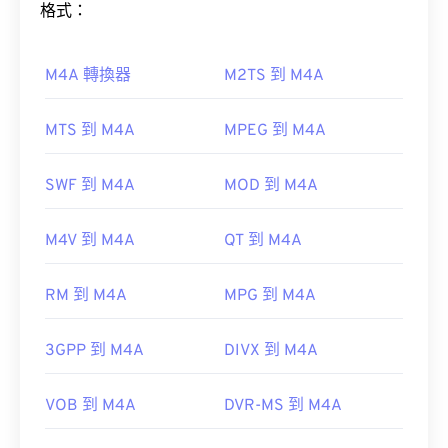
開啟 3GP 檔案的最佳應用程式是 Apple 的
格式：
QuickTime
。雖然 3GP 是為行動裝置設計的，但這
種檔案格式在大多數作業系統上都可以輕鬆打開，包
如何開啟 M4A 檔案？
括 Linux、Mac 和 Windows。
M4A 轉換器
M2TS 到 M4A
大多數常用的音訊播放程式都可以開啟 M4A 文件，
MTS 到 M4A
MPEG 到 M4A
包括 iTunes、QuickTime 和…
3GP 是一種靈活的檔案格式，支援透過 3GPP
href="https://support.microsoft.com/en-
Timed Text
新增字幕。它不支援互動式選單，但相
gb/windows/windows-media-player-d10303a5-
SWF 到 M4A
MOD 到 M4A
容於提供此類支援的免費第三方工具。
896c-2ce2-53d4-5bd5b9fd88bank"Windowsa"對
AutoGK
於蘋果用戶，iTunes 是開啟 M4A 檔案的預設程式。
M4V 到 M4A
QT 到 M4A
將
對於 Windows 用戶，預設程式是 Windows Media
Player。使用者也可以透過選取檔案並按空白鍵來預
RM 到 M4A
MPG 到 M4A
覽 M4A 檔案。
由以下機構開發：
第三代合作夥伴計畫 (3GPP)
初始版本：
1997
3GPP 到 M4A
DIVX 到 M4A
此外，M4A 檔案可在
VLC 媒體播放器
、
VLC
實用連結：
Premiere Pro
、
、
Winamp
以及許多其他程式中開
VOB 到 M4A
DVR-MS 到 M4A
https://en.wikipedia.org/wiki/3GP_and_3G2
啟。