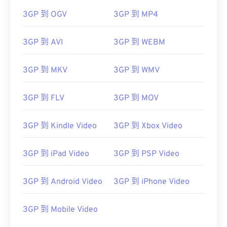
3GP 到 OGV
3GP 到 MP4
3GP 到 AVI
3GP 到 WEBM
3GP 到 MKV
3GP 到 WMV
3GP 到 FLV
3GP 到 MOV
3GP 到 Kindle Video
3GP 到 Xbox Video
3GP 到 iPad Video
3GP 到 PSP Video
3GP 到 Android Video
3GP 到 iPhone Video
00
00
00
00
00
00
00
00
3GP 到 Mobile Video