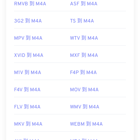
https://www.3gpp.org/
RMVB 到 M4A
ASF 到 M4A
開發者：
ISO
/
IEC
、
初始發布：
2001
3G2 到 M4A
TS 到 M4A
實用連結：
https://en.wikipedia.org/wiki/MPEG-4_Part_14
MPV 到 M4A
WTV 到 M4A
https://www.loc.gov/preservation/digital/formats/fdd/
XVID 到 M4A
MXF 到 M4A
M1V 到 M4A
F4P 到 M4A
F4V 到 M4A
MOV 到 M4A
FLV 到 M4A
WMV 到 M4A
MKV 到 M4A
WEBM 到 M4A