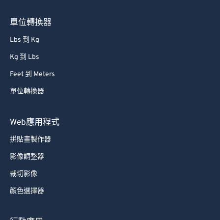
66
66
67
67
單位轉換器
68
68
Lbs 到 Kg
69
69
Kg 到 Lbs
70
70
Feet 到 Meters
71
71
單位轉換器
72
72
73
73
Web應用程式
74
74
拼貼畫製作器
75
75
影像調整器
76
76
裁切影像
77
77
顏色選擇器
78
78