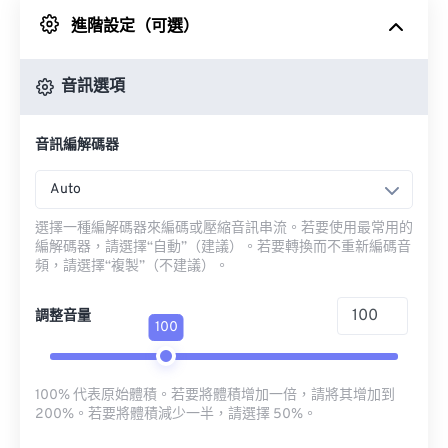
進階設定（可選）
來自 Google 雲端硬碟
音訊選項
來自 OneDrive
音訊編解碼器
來自網址
Auto
選擇一種編解碼器來編碼或壓縮音訊串流。若要使用最常用的
編解碼器，請選擇“自動”（建議）。若要轉換而不重新編碼音
頻，請選擇“複製”（不建議）。
調整音量
100
100% 代表原始體積。若要將體積增加一倍，請將其增加到
200%。若要將體積減少一半，請選擇 50%。