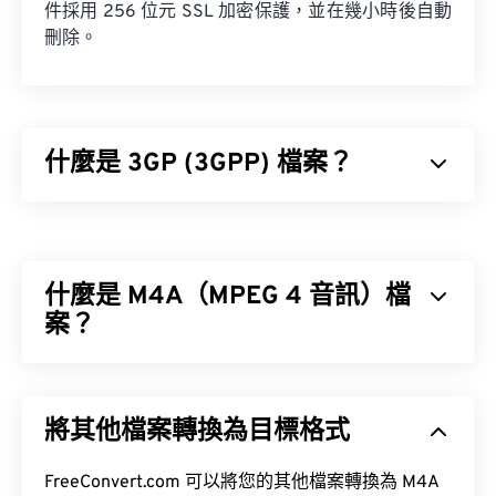
件採用 256 位元 SSL 加密保護，並在幾小時後自動
刪除。
什麼是 3GP (3GPP) 檔案？
3GPP (3GP) 是一種多媒體容器格式，專為第三代
(3G) 通用行動通訊系統 (UMTS) 網路設計，UMTS 是
全球行動通訊系統 (GSM) 標準。
什麼是 M4A（MPEG 4 音訊）檔
案？
MPEG 4 音訊 (M4A) 使用兩種編碼器-解碼器演算法
之一來壓縮和編碼音訊檔案：
高級音訊編碼 (AAC)
將其他檔案轉換為目標格式
或
AppleALA 無損解碼器。
如何開啟 3GP 檔案？
M4A 檔案體積較小，同時音質也優於與其最相似的
FreeConvert.com 可以將您的其他檔案轉換為 M4A
MP3 檔案（請參閱《音訊編碼格式比較》）。