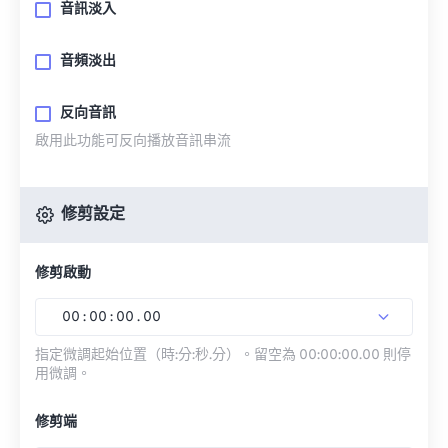
音訊淡入
音頻淡出
反向音訊
啟用此功能可反向播放音訊串流
修剪設定
修剪啟動
00
:
00
:
00
.
00
指定微調起始位置（時:分:秒.分）。留空為 00:00:00.00 則停
用微調。
修剪端