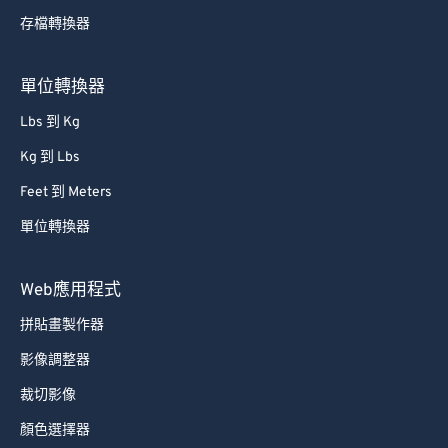
存檔轉換器
61
61
62
62
單位轉換器
63
63
Lbs 到 Kg
64
64
Kg 到 Lbs
65
65
Feet 到 Meters
66
66
單位轉換器
67
67
68
68
Web應用程式
69
69
拼貼畫製作器
70
70
影像調整器
71
71
裁切影像
72
72
顏色選擇器
73
73