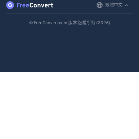
87
87
繁體中文
English
88
88
Deutsch
© FreeConvert.com 版本 版權所有 (2026)
89
89
Español
90
90
Français
91
91
Português
92
92
93
93
Italiano
94
94
Dutch
95
95
日本語
96
96
简体中文
97
97
繁體中文
98
98
99
99
한국어