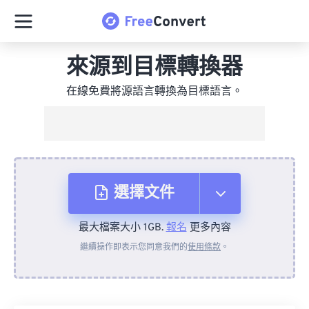
來源到目標轉換器
在線免費將源語言轉換為目標語言。
選擇文件
最大檔案大小 1GB.
報名
更多內容
來自裝置
繼續操作即表示您同意我們的
使用條款
。
來自 Dropbox