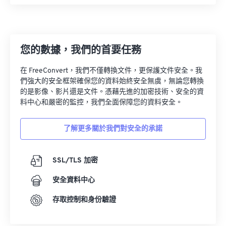
08
08
08
08
08
08
08
08
09
09
09
09
09
09
09
09
10
10
10
10
10
10
10
10
您的數據，我們的首要任務
11
11
11
11
11
11
11
11
在 FreeConvert，我們不僅轉換文件，更保護文件安全。我
12
12
12
12
12
12
12
12
們強大的安全框架確保您的資料始終安全無虞，無論您轉換
的是影像、影片還是文件。憑藉先進的加密技術、安全的資
13
13
13
13
13
13
13
13
料中心和嚴密的監控，我們全面保障您的資料安全。
14
14
14
14
14
14
14
14
15
15
15
15
15
15
15
15
了解更多關於我們對安全的承諾
16
16
16
16
16
16
16
16
SSL/TLS 加密
17
17
17
17
17
17
17
17
18
18
18
18
18
18
18
18
安全資料中心
19
19
19
19
19
19
19
19
存取控制和身份驗證
20
20
20
20
20
20
20
20