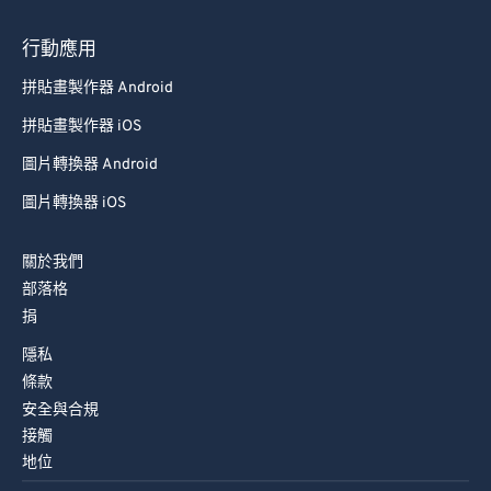
74
74
行動應用
75
75
拼貼畫製作器 Android
76
76
拼貼畫製作器 iOS
77
77
圖片轉換器 Android
78
78
圖片轉換器 iOS
79
79
80
80
關於我們
81
81
部落格
捐
82
82
隱私
83
83
條款
84
84
安全與合規
85
85
接觸
地位
86
86