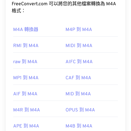
M4A 檔案體積較小，同時音質也優於與其最相似的
FreeConvert.com 可以將您的其他檔案轉換為 M4A
MP3 檔案（請參閱《音訊編碼格式比較》）。
大多數手機的錄音機應用程式也能開啟 3GA 檔案。
格式：
由於 3GA 檔案常用於彩信，因此大多數 3G 行動裝
置都能開啟它們。 其他可以開啟 3GA 檔案的程式包
如何開啟 M4A 檔案？
括 Media Player Classic、RealPlayer 和 MPlayer。
M4A 轉換器
M4P 到 M4A
如果開啟 3GA 檔案時遇到問題，請將檔案重新命
大多數常用的音訊播放程式都可以開啟 M4A 文件，
名，新增副檔名“3GP”，然後再次嘗試開啟。
RMI 到 M4A
MIDI 到 M4A
包括 iTunes、QuickTime 和…
href="https://support.microsoft.com/en-
gb/windows/windows-media-player-d10303a5-
raw 到 M4A
AIFC 到 M4A
開發者：
第三代合作夥伴計畫 (3GPP)
896c-2ce2-53d4-5bd5b9fd88bank"Windowsa"對
初始發布：
1999
於蘋果用戶，iTunes 是開啟 M4A 檔案的預設程式。
MP1 到 M4A
CAF 到 M4A
實用連結：
對於 Windows 用戶，預設程式是 Windows Media
Player。使用者也可以透過選取檔案並按空白鍵來預
https://en.wikipedia.org/wiki/Adaptive_Multi-
AIF 到 M4A
MID 到 M4A
覽 M4A 檔案。
Rate_audio_codec
https://download.cnet.com/s/3ga-player/
M4R 到 M4A
OPUS 到 M4A
此外，M4A 檔案可在
VLC 媒體播放器
、
VLC
Premiere Pro
、
、
Winamp
以及許多其他程式中開
APE 到 M4A
M4B 到 M4A
啟。