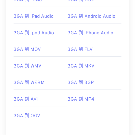
3GA 到 FLAC
3GA 到 OGG
3GA 到 iPad Audio
3GA 到 Android Audio
3GA 到 Ipod Audio
3GA 到 iPhone Audio
00
00
00
00
00
00
00
00
3GA 到 MOV
3GA 到 FLV
00
00
00
00
00
00
00
00
3GA 到 WMV
3GA 到 MKV
01
01
01
01
01
01
01
01
02
02
02
02
02
02
02
02
3GA 到 WEBM
3GA 到 3GP
03
03
03
03
03
03
03
03
04
04
04
04
04
04
04
04
3GA 到 AVI
3GA 到 MP4
05
05
05
05
05
05
05
05
3GA 到 OGV
06
06
06
06
06
06
06
06
07
07
07
07
07
07
07
07