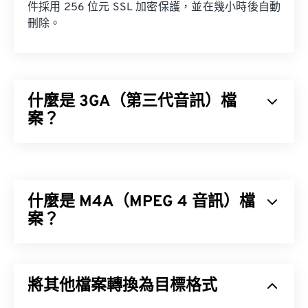
件採用 256 位元 SSL 加密保護，並在幾小時後自動
刪除。
什麼是 3GA（第三代音訊）檔
案？
第三代音訊 (3GA) 檔案格式是 3GPP 多媒體容器的
音訊串流部分，專為 3G 通用行動通訊系統 (UMTS)
行動網路設計。由於 3GA 檔案經過高度壓縮且主要
什麼是 M4A（MPEG 4 音訊）檔
針對窄頻訊號，因此不適合用於音樂檔案。
案？
MPEG 4 音訊 (M4A) 使用兩種編碼器-解碼器演算法
如何開啟 3GA 檔案？
之一來壓縮和編碼音訊檔案：
高級音訊編碼 (AAC)
將其他檔案轉換為目標格式
或
AppleALA 無損解碼器。
預設情況下，3GA 檔案會在
VLC 媒體播放器
和
Mac
版書 Quick 開啟。