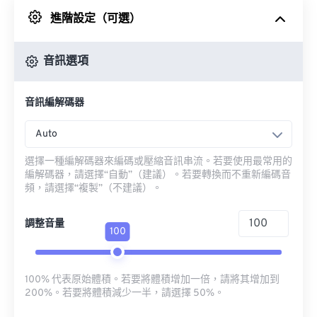
進階設定（可選）
來自 Google 雲端硬碟
音訊選項
來自 OneDrive
音訊編解碼器
來自網址
Auto
選擇一種編解碼器來編碼或壓縮音訊串流。若要使用最常用的
編解碼器，請選擇“自動”（建議）。若要轉換而不重新編碼音
頻，請選擇“複製”（不建議）。
調整音量
100
100% 代表原始體積。若要將體積增加一倍，請將其增加到
200%。若要將體積減少一半，請選擇 50%。