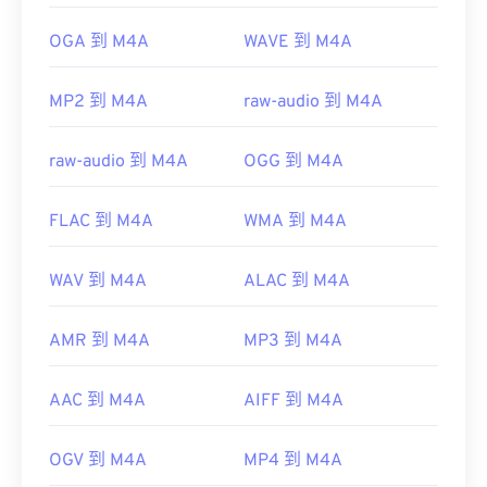
OGA 到 M4A
WAVE 到 M4A
開發者：
ISO
/
IEC
、
初始發布：
2001
MP2 到 M4A
raw-audio 到 M4A
實用連結：
https://en.wikipedia.org/wiki/MPEG-4_Part_14
raw-audio 到 M4A
OGG 到 M4A
https://www.loc.gov/preservation/digital/formats/fdd/
FLAC 到 M4A
WMA 到 M4A
WAV 到 M4A
ALAC 到 M4A
AMR 到 M4A
MP3 到 M4A
AAC 到 M4A
AIFF 到 M4A
OGV 到 M4A
MP4 到 M4A