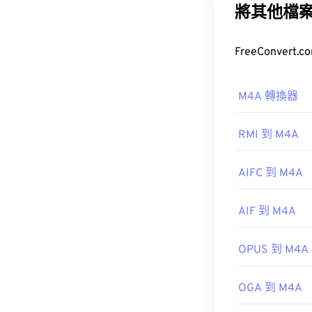
將其他檔
M4A 檔案體
較》）。
如何開啟 
M4A 轉換器
大多數常用的音訊播
href="https:/
RMI 到 M4A
896c-2ce2-
設程式。對於 Wi
AIFC 到 M4A
並按空白鍵來預覽
AIF 到 M4A
此外，M4A 
啟。
OPUS 到 M4A
開發者：
ISO
/
OGA 到 M4A
實用連結：