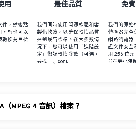
21
21
21
21
18
18
18
18
使用
最佳品質
免費
22
22
22
22
19
19
19
19
23
23
23
23
20
20
20
20
文件，然後點
我們同時使用開源軟體和客
我們的原始
24
24
24
可。您也可以
製化軟體，以確保轉換品質
轉換器完全
21
21
21
21
案轉換為目標
達到最高標準。在大多數情
網路瀏覽器
25
25
25
22
22
22
22
況下，您可以使用「進階設
證文件安全
26
26
26
定」微調轉換參數（可選，
23
23
23
23
用 256 位元
並在幾小時
尋找
icon).
27
27
27
24
24
24
28
28
28
25
25
25
29
29
29
26
26
26
30
30
30
27
27
27
31
31
31
A（MPEG 4 音訊）檔案？
28
28
28
32
32
32
29
29
29
訊 (M4A) 使用兩種編碼器-解碼器演算法之一來壓縮和編碼音訊檔案
33
33
33
30
30
30
leALA 無損解碼器。
34
34
34