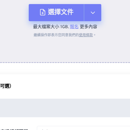
選擇文件
最大檔案大小 1GB.
報名
更多內容
來自裝置
繼續操作即表示您同意我們的
使用條款
。
來自 Dropbox
來自 Google 雲端硬碟
（可選）
來自 OneDrive
來自網址