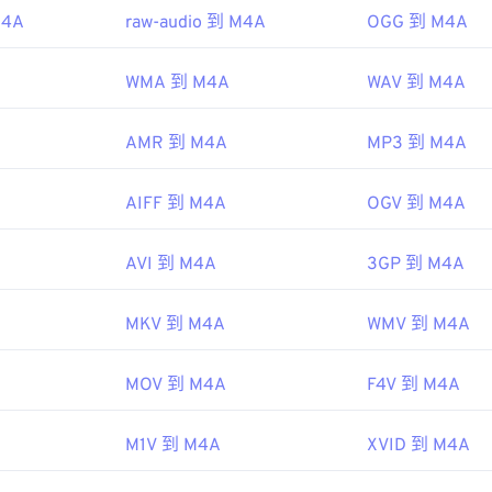
M4A
raw-audio 到 M4A
OGG 到 M4A
48
48
48
45
45
45
ipedia.org/wiki/MPEG-4_Part_14
49
49
49
46
46
46
c.gov/preservation/digital/formats/fdd/fdd000037.shtml
WMA 到 M4A
WAV 到 M4A
50
50
50
47
47
47
51
51
51
AMR 到 M4A
MP3 到 M4A
48
48
48
52
52
52
49
49
49
AIFF 到 M4A
OGV 到 M4A
53
53
53
50
50
50
54
54
54
51
51
51
AVI 到 M4A
3GP 到 M4A
55
55
55
52
52
52
MKV 到 M4A
WMV 到 M4A
56
56
56
53
53
53
57
57
57
54
54
54
MOV 到 M4A
F4V 到 M4A
58
58
58
55
55
55
59
59
59
56
56
56
M1V 到 M4A
XVID 到 M4A
60
57
57
57