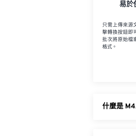
易於
只需上傳來源
擊轉換按鈕即
批次將原始檔
格式。
什麼是 M4
MPEG 4 音
(AAC)
或
App