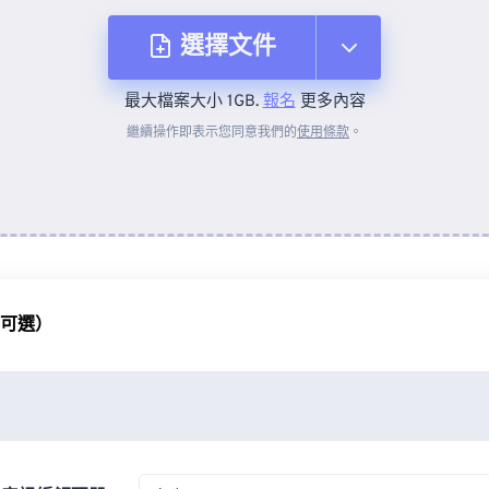
選擇文件
最大檔案大小 1GB.
報名
更多內容
來自裝置
繼續操作即表示您同意我們的
使用條款
。
來自 Dropbox
來自 Google 雲端硬碟
（可選）
來自 OneDrive
來自網址