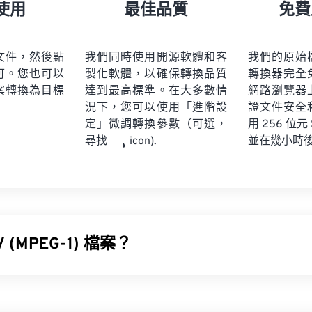
21
21
21
21
18
18
18
18
使用
最佳品質
免費
22
22
22
22
19
19
19
19
23
23
23
23
20
20
20
20
文件，然後點
我們同時使用開源軟體和客
我們的原始
24
24
24
可。您也可以
製化軟體，以確保轉換品質
轉換器完全
21
21
21
21
案轉換為目標
達到最高標準。在大多數情
網路瀏覽器
25
25
25
22
22
22
22
況下，您可以使用「進階設
證文件安全
26
26
26
定」微調轉換參數（可選，
23
23
23
23
用 256 位元
並在幾小時
尋找
icon).
27
27
27
24
24
24
28
28
28
25
25
25
29
29
29
26
26
26
30
30
30
27
27
27
31
31
31
 (MPEG-1) 檔案？
28
28
28
32
32
32
29
29
29
1V) 是一種多媒體格式，以
ISO/IEC-1172
標準發布。它是一種較早
33
33
33
30
30
30
計用於壓縮 VHS 和 CD 視訊檔案。在所有使用有損壓縮的格式中
34
34
34