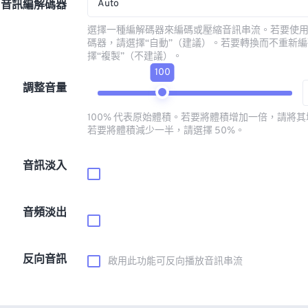
Auto
音訊編解碼器
選擇一種編解碼器來編碼或壓縮音訊串流。若要使
碼器，請選擇“自動”（建議）。若要轉換而不重新
擇“複製”（不建議）。
100
調整音量
100% 代表原始體積。若要將體積增加一倍，請將其增
若要將體積減少一半，請選擇 50%。
音訊淡入
音頻淡出
反向音訊
啟用此功能可反向播放音訊串流