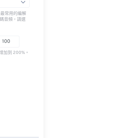
用最常用的編解
編碼音頻，請選
加到 200%。