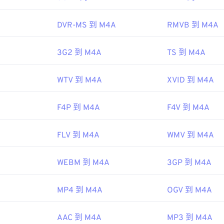
檔案可在
VLC 媒體播放器
、
VLC Premiere Pro
、
、
Winamp
以及許
48
48
48
45
45
45
ipedia.org/wiki/MPEG-1
DVR-MS 到 M4A
RMVB 到 M4A
49
49
49
46
46
46
o.org/standard/22412.html
50
50
50
47
47
47
IEC
、
初始發布：
2001
3G2 到 M4A
TS 到 M4A
51
51
51
48
48
48
52
52
52
WTV 到 M4A
XVID 到 M4A
49
49
49
ipedia.org/wiki/MPEG-4_Part_14
53
53
53
50
50
50
c.gov/preservation/digital/formats/fdd/fdd000037.shtml
F4P 到 M4A
F4V 到 M4A
54
54
54
51
51
51
55
55
55
52
52
52
FLV 到 M4A
WMV 到 M4A
56
56
56
53
53
53
WEBM 到 M4A
3GP 到 M4A
57
57
57
54
54
54
58
58
58
55
55
55
MP4 到 M4A
OGV 到 M4A
59
59
59
56
56
56
60
AAC 到 M4A
MP3 到 M4A
57
57
57