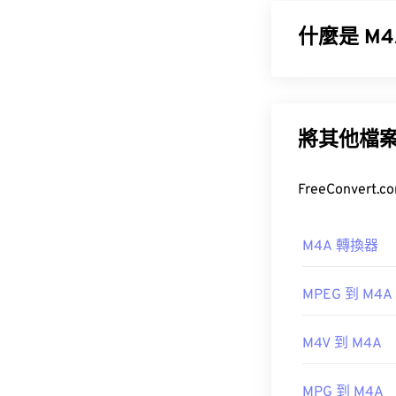
器、軟體和硬
什麼是 M4
如何開啟 M
MPEG 4 音
(AAC)
或
App
開啟 M1V 檔
將其他檔
M4A 檔案體
較》）。
如果開啟 M1V
如何開啟 
檔案更新，確認
M4A 轉換器
正確的應用程
大多數常用的音訊播
href="https:/
MPEG 到 M4A
896c-2ce2-
設程式。對於 Wi
開發者：
ISO
、
M4V 到 M4A
並按空白鍵來預覽
初始發布：
199
MPG 到 M4A