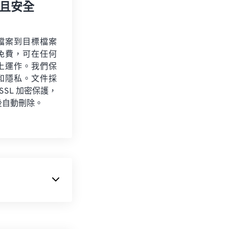
且安全
檔案到目標檔案
免費，可在任何
上運作。我們保
和隱私。文件採
 SSL 加密保護，
後自動刪除。
的格式，採用
有
，M1V 與播放