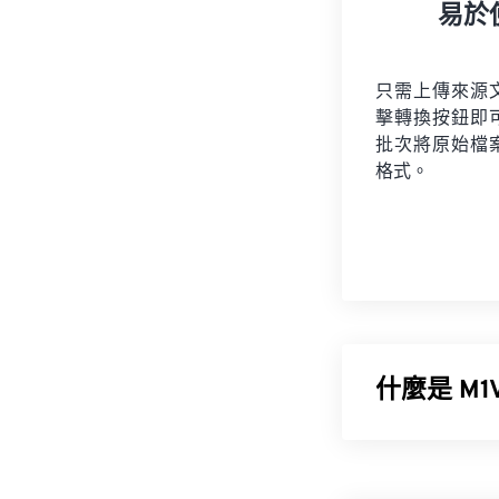
易於
只需上傳來源
擊轉換按鈕即
批次將原始檔
格式。
什麼是 M1V
MPEG-1 (M
損壓縮
，最初設