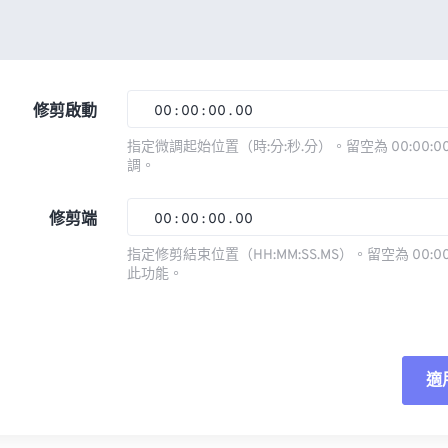
修剪啟動
00
:
00
:
00
.
00
指定微調起始位置（時:分:秒.分）。留空為 00:00:00
調。
00
00
00
00
01
01
01
01
修剪端
00
:
00
:
00
.
00
02
02
02
02
指定修剪結束位置（HH:MM:SS.MS）。留空為 00:00
此功能。
03
03
03
03
00
00
00
00
04
04
04
04
01
01
01
01
05
05
05
05
02
02
02
02
適
06
06
06
06
03
03
03
03
07
07
07
07
04
04
04
04
重