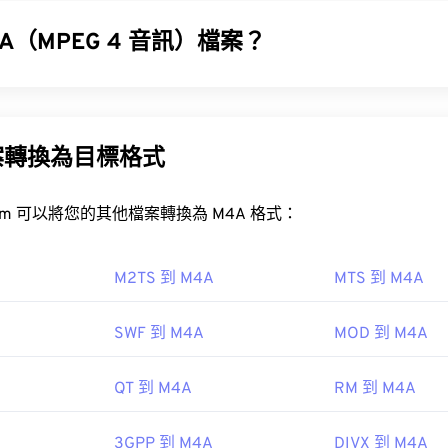
31
31
31
體的兼容性最廣。
35
35
35
32
32
32
A（MPEG 4 音訊）檔案？
36
36
36
33
33
33
1V 檔案？
37
37
37
訊 (M4A) 使用兩種編碼器-解碼器演算法之一來壓縮和編碼音訊檔案
34
34
34
leALA 無損解碼器。
案時，最好使用
VLC 媒體播放器
。
38
38
38
35
35
35
案轉換為目標格式
積較小，同時音質也優於與其最相似的 MP3 檔案（請參閱《音訊
39
39
39
36
36
36
40
40
40
37
37
37
FreeConvert.com 可以將您的其他檔案轉換為 M4A 格式：
 檔案時遇到問題，請嘗試以下操作。造訪播放器的官方網站，尋找 M
41
41
41
38
38
38
M4A 檔案？
播放器軟體是否為最新版本。在 Windows 系統中，請依照以下
42
42
42
39
39
39
M2TS 到 M4A
MTS 到 M4A
式與該檔案關聯。
放程式都可以開啟 M4A 文件，包括 iTunes、QuickTime 
43
43
43
40
40
40
VirusTotal
/support.microsoft.com/en-gb/windows/windows-media-player
SWF 到 M4A
MOD 到 M4A
44
44
44
41
41
41
53d4-5bd5b9fd88bank"Windowsa"對於蘋果用戶，iTunes 是開
ndows 用戶，預設程式是 Windows Media Player。使用
45
45
45
42
42
42
IEC
QT 到 M4A
RM 到 M4A
 M4A 檔案。
46
46
46
43
43
43
2
47
47
47
3GPP 到 M4A
DIVX 到 M4A
44
44
44