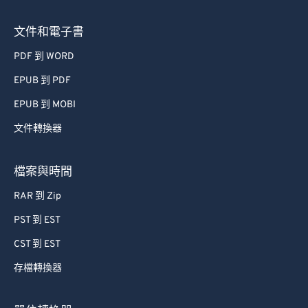
68
68
文件和電子書
69
69
PDF 到 WORD
70
70
EPUB 到 PDF
71
71
72
72
EPUB 到 MOBI
73
73
文件轉換器
74
74
檔案與時間
75
75
RAR 到 Zip
76
76
PST 到 EST
77
77
CST 到 EST
78
78
79
79
存檔轉換器
80
80