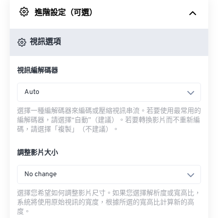
進階設定（可選）
來自 Google 雲端硬碟
視訊選項
來自 OneDrive
視訊編解碼器
來自網址
Auto
選擇一種編解碼器來編碼或壓縮視訊串流。若要使用最常用的
編解碼器，請選擇“自動”（建議）。若要轉換影片而不重新編
碼，請選擇「複製」（不建議）。
調整影片大小
No change
選擇您希望如何調整影片尺寸。如果您選擇解析度或寬高比，
系統將使用原始視訊的寬度，根據所選的寬高比計算新的高
度。