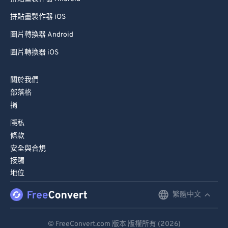
94
94
拼貼畫製作器 iOS
95
95
圖片轉換器 Android
96
96
圖片轉換器 iOS
97
97
98
98
關於我們
99
99
部落格
捐
隱私
條款
安全與合規
接觸
地位
繁體中文
English
Deutsch
© FreeConvert.com 版本 版權所有 (2026)