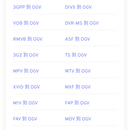
初始版本：
1999
3GPP 到 OGV
DIVX 到 OGV
OGV 可以在
Windows Media Player
Windows Media
實用連結：
Player
https://en.wikipedia.org/wiki/Adaptive_Multi-
href="https://www.xiph.org/dshow/">DirectShow
VOB 到 OGV
DVR-MS 到 OGV
Rate_audio_codec
過濾器。另一方面，如果播放器不是基於
DirectShow 的，則無需此過濾器。
https://www.etsi.org/
RMVB 到 OGV
ASF 到 OGV
3G2 到 OGV
TS 到 OGV
開發者：
Xiph.Org 基金會
初始版本：
2017
MPV 到 OGV
WTV 到 OGV
實用連結：
https://en.wikipedia.org/wiki/Ogg
XVID 到 OGV
MXF 到 OGV
https://www.xiph.org/
M1V 到 OGV
F4P 到 OGV
F4V 到 OGV
MOV 到 OGV