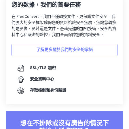
28
28
28
28
28
28
您的數據，我們的首要任務
29
29
29
29
29
29
在 FreeConvert，我們不僅轉換文件，更保護文件安全。我
30
30
30
30
30
30
們強大的安全框架確保您的資料始終安全無虞，無論您轉換
的是影像、影片還是文件。憑藉先進的加密技術、安全的資
31
31
31
31
31
31
料中心和嚴密的監控，我們全面保障您的資料安全。
32
32
32
32
32
32
33
33
33
33
33
33
了解更多關於我們對安全的承諾
34
34
34
34
34
34
SSL/TLS 加密
35
35
35
35
35
35
36
36
36
36
36
36
安全資料中心
37
37
37
37
37
37
存取控制和身份驗證
38
38
38
38
38
38
39
39
39
39
39
39
40
40
40
40
40
40
想在不排隊或沒有廣告的情況下
41
41
41
41
41
41