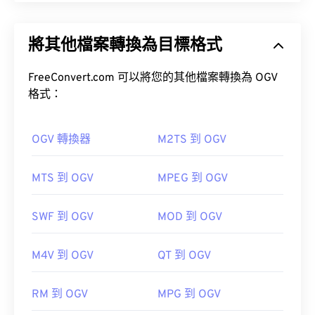
統 (UMTS)
Ogg Vorbis (OGV) 是一種免費、開源、未申請專利的
多媒體容器格式和編解碼器。它是 Ogg 格式和編解
將其他檔案轉換為目標格式
碼器家族的一部分，由非營利組織
Xiph.Org 基金會
如何開啟 AMR 檔案？
開發，旨在與
已獲專利的編解碼器
競爭。 OGV 可
時
分複用 (TDM)
FreeConvert.com 可以將您的其他檔案轉換為 OGV
音訊、視訊、文字（字幕）和元資
由於 AMR 檔案經常用於手機，包括彩信，因此大多
料。
格式：
數
3G 行動裝置
都能開啟它們。
OGV 轉換器
M2TS 到 OGV
MTS 到 OGV
MPEG 到 OGV
如何開啟 OGV 檔案？
SWF 到 OGV
MOD 到 OGV
VLC 媒體播放器
是開啟 OGV 檔案的最佳選擇。
M4V 到 OGV
QT 到 OGV
Winamp
Elmedia
開發者：
第三代合作夥伴計畫 (3GPP)
RM 到 OGV
MPG 到 OGV