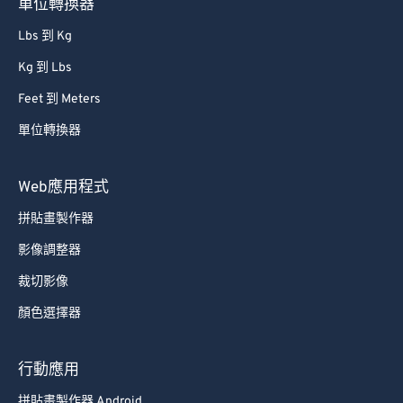
單位轉換器
81
81
Lbs 到 Kg
82
82
Kg 到 Lbs
83
83
Feet 到 Meters
84
84
單位轉換器
85
85
86
86
Web應用程式
87
87
拼貼畫製作器
88
88
影像調整器
89
89
裁切影像
90
90
顏色選擇器
91
91
92
92
行動應用
93
93
拼貼畫製作器 Android