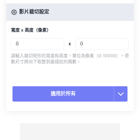
影片裁切設定
寬度 x 高度（像素）
x
請輸入裁切矩形的寬度和高度，單位為像素（0-10000）。奇
數尺寸將向下取整到最接近的偶數。
適用於所有
重置所有選項
應用預設
另存為預設