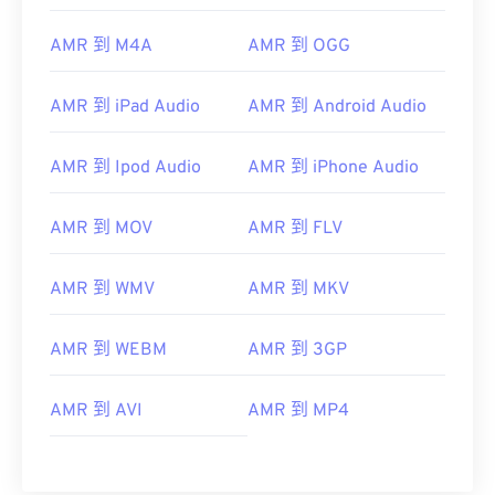
02
02
02
02
02
02
02
02
AMR 到 M4A
AMR 到 OGG
03
03
03
03
03
03
03
03
04
04
04
04
04
04
04
04
AMR 到 iPad Audio
AMR 到 Android Audio
05
05
05
05
05
05
05
05
06
06
06
06
06
06
06
06
AMR 到 Ipod Audio
AMR 到 iPhone Audio
07
07
07
07
07
07
07
07
AMR 到 MOV
AMR 到 FLV
08
08
08
08
08
08
08
08
09
09
09
09
09
09
09
09
AMR 到 WMV
AMR 到 MKV
10
10
10
10
10
10
10
10
AMR 到 WEBM
AMR 到 3GP
11
11
11
11
11
11
11
11
12
12
12
12
12
12
12
12
AMR 到 AVI
AMR 到 MP4
13
13
13
13
13
13
13
13
14
14
14
14
14
14
14
14