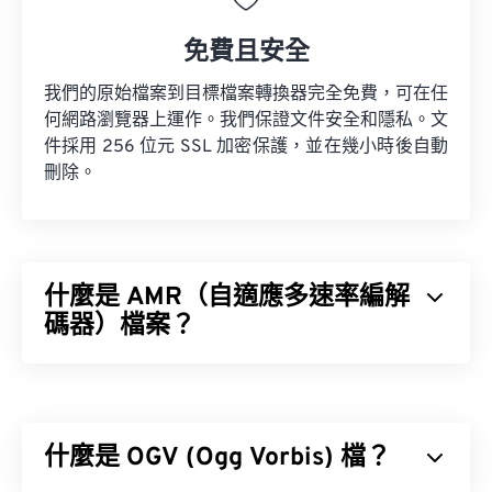
免費且安全
我們的原始檔案到目標檔案轉換器完全免費，可在任
何網路瀏覽器上運作。我們保證文件安全和隱私。文
件採用 256 位元 SSL 加密保護，並在幾小時後自動
刪除。
什麼是 AMR（自適應多速率編解
碼器）檔案？
自適應多速率 (AMR) 是一種壓縮音訊文件，常用於
語音編碼
。 AMR 語音編解碼器專注於窄頻訊號，因
此非常適合語音錄製和廣播。
什麼是 OGV (Ogg Vorbis) 檔？
全球行動通訊系統 (GSM)
通用行動通訊系