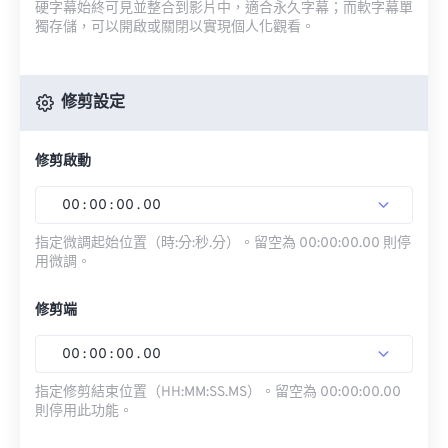
硬字幕始終可見並整合到影片中，適合永久字幕；而軟字幕單
獨存儲，可以開啟或關閉以實現個人化觀看。
修剪設定
修剪啟動
00
:
00
:
00
.
00
指定微調起始位置（時:分:秒.分）。留空為 00:00:00.00 則停
用微調。
修剪端
00
:
00
:
00
.
00
指定修剪結束位置（HH:MM:SS.MS）。留空為 00:00:00.00
則停用此功能。