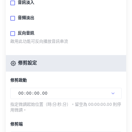
音訊淡入
音頻淡出
反向音訊
啟用此功能可反向播放音訊串流
修剪設定
修剪啟動
00
:
00
:
00
.
00
指定微調起始位置（時:分:秒.分）。留空為 00:00:00.00 則停
用微調。
修剪端