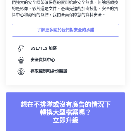
們強大的安全框架確保您的資料始終安全無虞，無論您轉換
11
11
11
11
11
11
11
11
的是影像、影片還是文件。憑藉先進的加密技術、安全的資
料中心和嚴密的監控，我們全面保障您的資料安全。
12
12
12
12
12
12
12
12
13
13
13
13
13
13
13
13
了解更多關於我們對安全的承諾
14
14
14
14
14
14
14
14
15
15
15
15
15
15
15
15
SSL/TLS 加密
16
16
16
16
16
16
16
16
安全資料中心
17
17
17
17
17
17
17
17
存取控制和身份驗證
18
18
18
18
18
18
18
18
19
19
19
19
19
19
19
19
20
20
20
20
20
20
20
20
想在不排隊或沒有廣告的情況下
21
21
21
21
21
21
21
21
轉換大型檔案嗎？
22
22
22
22
22
22
22
22
立即升級
23
23
23
23
23
23
23
23