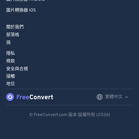
77
77
圖片轉換器 iOS
78
78
關於我們
79
79
部落格
80
80
捐
81
81
隱私
82
82
條款
安全與合規
83
83
接觸
84
84
地位
85
85
繁體中文
English
86
86
Deutsch
87
87
© FreeConvert.com 版本 版權所有 (2026)
Español
88
88
89
89
Français