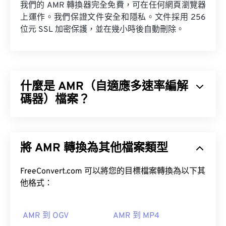
我們的 AMR 轉換器完全免費，可在任何網頁瀏覽器
上運作。我們保證文件安全和隱私。文件採用 256
位元 SSL 加密保護，並在幾小時後自動刪除。
什麼是 AMR（自適應多速率編解
碼器）檔案？
自適應多速率 (AMR) 是一種壓縮音訊文件，常用於
語音編碼
。 AMR 語音編解碼器專注於窄頻訊號，因
將 AMR 轉換為其他檔案類型
此非常適合語音錄製和廣播。
全球行動通訊系統 (GSM)
通用行動通訊系
FreeConvert.com 可以將您的目標檔案轉換為以下其
統 (UMTS)
他格式：
如何開啟 AMR 檔案？
AMR 到 OGV
AMR 到 MP4