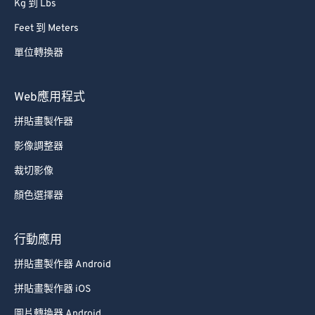
Kg 到 Lbs
64
64
Feet 到 Meters
65
65
單位轉換器
66
66
67
67
Web應用程式
68
68
拼貼畫製作器
69
69
影像調整器
70
70
裁切影像
71
71
顏色選擇器
72
72
73
73
行動應用
74
74
拼貼畫製作器 Android
75
75
拼貼畫製作器 iOS
76
76
圖片轉換器 Android