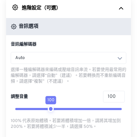
進階設定（可選）
來自 Google 雲端硬碟
音訊選項
來自 OneDrive
音訊編解碼器
來自網址
Auto
選擇一種編解碼器來編碼或壓縮音訊串流。若要使用最常用的
編解碼器，請選擇“自動”（建議）。若要轉換而不重新編碼音
頻，請選擇“複製”（不建議）。
調整音量
100
100% 代表原始體積。若要將體積增加一倍，請將其增加到
200%。若要將體積減少一半，請選擇 50%。