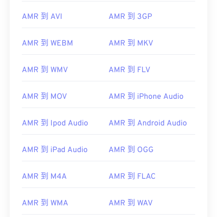
由於 AMR 檔案經常用於手機，包括彩信，因此大多
AMR 到 AVI
AMR 到 3GP
數
3G 行動裝置
都能開啟它們。
AMR 到 WEBM
AMR 到 MKV
AMR 到 WMV
AMR 到 FLV
AMR 到 MOV
AMR 到 iPhone Audio
AMR 到 Ipod Audio
AMR 到 Android Audio
AMR 到 iPad Audio
AMR 到 OGG
開發者：
第三代合作夥伴計畫 (3GPP)
初始版本：
1999
AMR 到 M4A
AMR 到 FLAC
實用連結：
https://en.wikipedia.org/wiki/Adaptive_Multi-
AMR 到 WMA
AMR 到 WAV
Rate_audio_codec