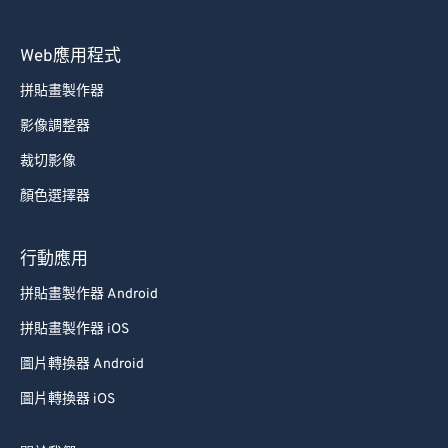
70
70
71
71
Web應用程式
72
72
拼貼畫製作器
73
73
影像調整器
74
74
裁切影像
75
75
顏色選擇器
76
76
行動應用
77
77
78
78
拼貼畫製作器 Android
79
79
拼貼畫製作器 iOS
80
80
圖片轉換器 Android
81
81
圖片轉換器 iOS
82
82