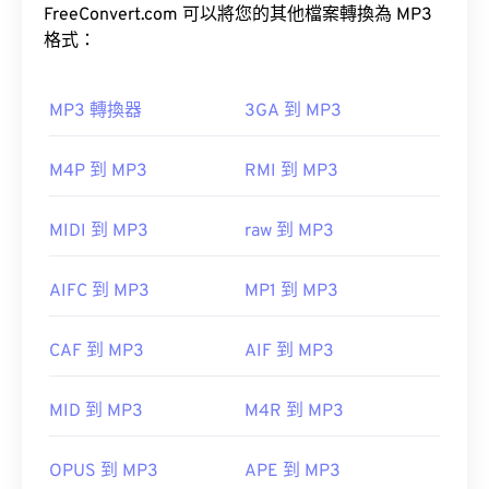
由於 AMR 檔案經常用於手機，包括彩信，因此大多
可接受，MP3 檔案易於儲存和共享，因此被廣泛使
FreeConvert.com 可以將您的其他檔案轉換為 MP3
數
3G 行動裝置
都能開啟它們。
用。
格式：
MP3 轉換器
3GA 到 MP3
如何開啟 MP3 檔案？
M4P 到 MP3
RMI 到 MP3
由於 MP3 檔案非常普及，大多數主流音訊播放程式
都支援它們。
MIDI 到 MP3
raw 到 MP3
iTunes
預覽 MP3
AIFC 到 MP3
MP1 到 MP3
另一個可以開啟 MP3 檔案的程式是
VLC 媒體播放
開發者：
第三代合作夥伴計畫 (3GPP)
器
。請注意，還有兩種其他檔案類型也使用 MP3 副
CAF 到 MP3
AIF 到 MP3
初始版本：
1999
檔名。
實用連結：
Masterpoint green points data
MID 到 MP3
M4R 到 MP3
https://en.wikipedia.org/wiki/Adaptive_Multi-
TeslaCrypt 3.0Crypt 3.勒索軟體加密檔案
Rate_audio_codec
OPUS 到 MP3
APE 到 MP3