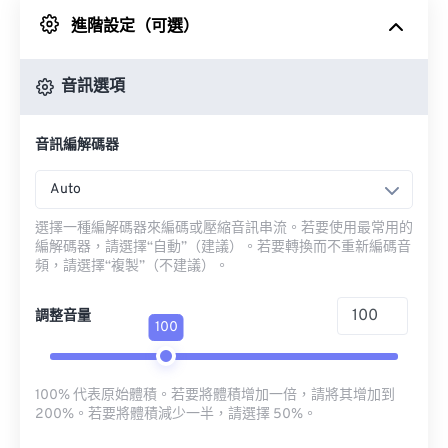
進階設定（可選）
來自 Google 雲端硬碟
音訊選項
來自 OneDrive
音訊編解碼器
來自網址
Auto
選擇一種編解碼器來編碼或壓縮音訊串流。若要使用最常用的
編解碼器，請選擇“自動”（建議）。若要轉換而不重新編碼音
頻，請選擇“複製”（不建議）。
調整音量
100
100% 代表原始體積。若要將體積增加一倍，請將其增加到
200%。若要將體積減少一半，請選擇 50%。