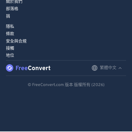
關於我們
83
83
部落格
84
84
捐
85
85
隱私
條款
86
86
安全與合規
87
87
接觸
88
88
地位
89
89
繁體中文
English
90
90
Deutsch
91
91
© FreeConvert.com 版本 版權所有 (2026)
Español
92
92
Français
93
93
94
94
Português
95
95
Italiano