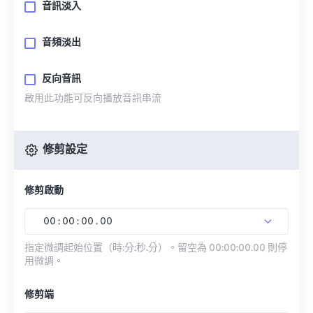
音訊淡入
音頻淡出
反向音訊
啟用此功能可反向播放音訊串流
修剪設定
修剪啟動
00
:
00
:
00
.
00
指定微調起始位置（時:分:秒.分）。留空為 00:00:00.00 則停
用微調。
修剪端