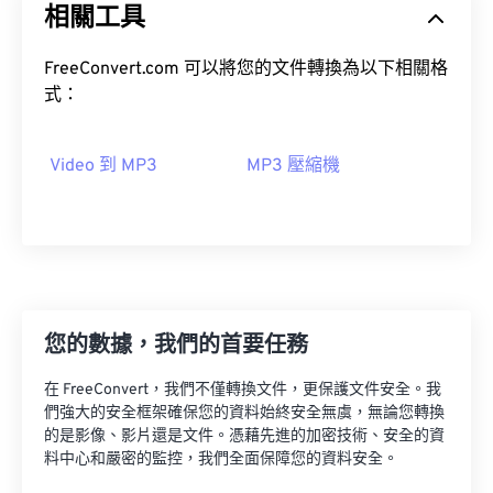
相關工具
04
04
04
04
04
04
04
04
05
05
05
05
05
05
05
05
FreeConvert.com 可以將您的文件轉換為以下相關格
06
06
06
06
06
06
06
06
式：
07
07
07
07
07
07
07
07
Video 到 MP3
MP3 壓縮機
08
08
08
08
08
08
08
08
09
09
09
09
09
09
09
09
10
10
10
10
10
10
10
10
11
11
11
11
11
11
11
11
12
12
12
12
12
12
12
12
您的數據，我們的首要任務
13
13
13
13
13
13
13
13
在 FreeConvert，我們不僅轉換文件，更保護文件安全。我
14
14
14
14
14
14
14
14
們強大的安全框架確保您的資料始終安全無虞，無論您轉換
15
15
15
15
15
15
15
15
的是影像、影片還是文件。憑藉先進的加密技術、安全的資
料中心和嚴密的監控，我們全面保障您的資料安全。
16
16
16
16
16
16
16
16