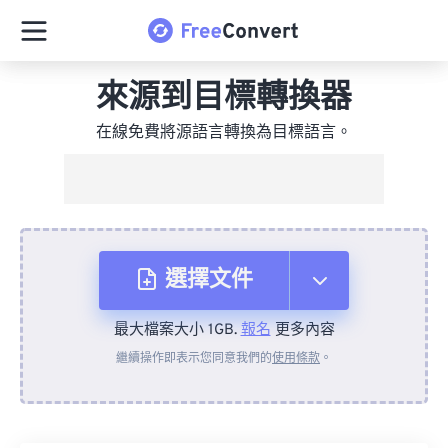
來源到目標轉換器
在線免費將源語言轉換為目標語言。
選擇文件
最大檔案大小 1GB.
報名
更多內容
來自裝置
繼續操作即表示您同意我們的
使用條款
。
來自 Dropbox