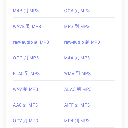
https://www.etsi.org/
M4B 到 MP3
OGA 到 MP3
開發方：
ISO
/
IEC
，
動態圖像專家組
WAVE 到 MP3
MP2 到 MP3
初始發布：
1993
實用連結：
raw-audio 到 MP3
raw-audio 到 MP3
https://en.wikipedia.org/wiki/MP3
https://mpeg.chiariglione.org/standards/mpeg-
OGG 到 MP3
M4A 到 MP3
a/music-player-application-format.html
FLAC 到 MP3
WMA 到 MP3
WAV 到 MP3
ALAC 到 MP3
AAC 到 MP3
AIFF 到 MP3
OGV 到 MP3
MP4 到 MP3