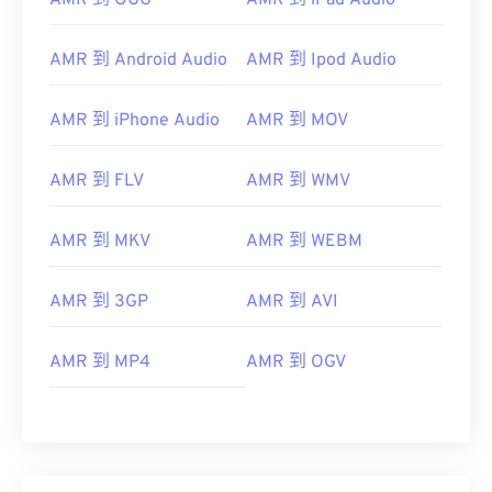
AMR 到 OGG
AMR 到 iPad Audio
AMR 到 Android Audio
AMR 到 Ipod Audio
AMR 到 iPhone Audio
AMR 到 MOV
AMR 到 FLV
AMR 到 WMV
AMR 到 MKV
AMR 到 WEBM
00
00
00
00
00
00
00
00
AMR 到 3GP
AMR 到 AVI
00
00
00
00
00
00
00
00
AMR 到 MP4
AMR 到 OGV
01
01
01
01
01
01
01
01
02
02
02
02
02
02
02
02
03
03
03
03
03
03
03
03