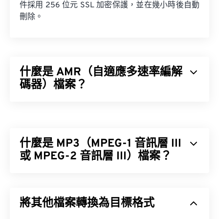
件採用 256 位元 SSL 加密保護，並在幾小時後自動
刪除。
什麼是 AMR（自適應多速率編解
碼器）檔案？
自適應多速率 (AMR) 是一種壓縮音訊文件，常用於
語音編碼
。 AMR 語音編解碼器專注於窄頻訊號，因
此非常適合語音錄製和廣播。
什麼是 MP3（MPEG-1 音訊層 III
全球行動通訊系統 (GSM)
通用行動通訊系
或 MPEG-2 音訊層 III）檔案？
統 (UMTS)
MPEG-1 音訊層 III 或 MPEG-2 音訊層 III (MP3) 是一
種數位音訊編碼格式，用於將音訊序列壓縮成非常小
如何開啟 AMR 檔案？
將其他檔案轉換為目標格式
的文件，以便進行數位儲存和傳輸。 MP3 檔案是消
費者最常用的音訊檔案格式。由於其體積小、音質尚