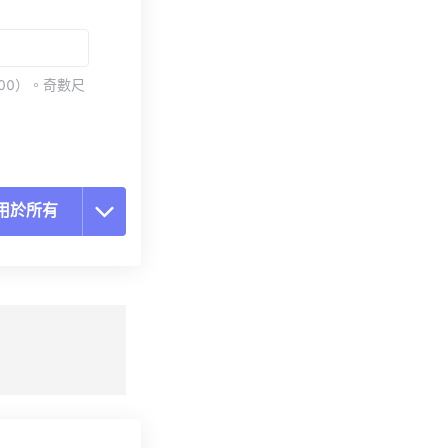
00）。奇數尺
用於所有
置所有選項
用預設
存為預設