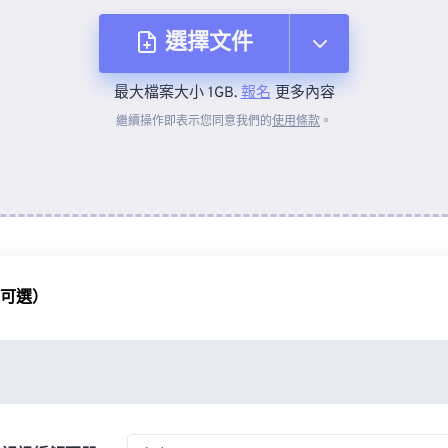
選擇文件
最大檔案大小 1GB.
報名
更多內容
來自裝置
繼續操作即表示您同意我們的
使用條款
。
來自 Dropbox
來自 Google 雲端硬碟
（可選）
來自 OneDrive
來自網址