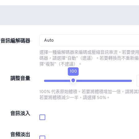
Auto
音訊編解碼器
選擇一種編解碼器來編碼或壓縮音訊串流。若要使
碼器，請選擇“自動”（建議）。若要轉換而不重新
擇“複製”（不建議）。
100
調整音量
100% 代表原始體積。若要將體積增加一倍，請將其增
若要將體積減少一半，請選擇 50%。
音訊淡入
音頻淡出