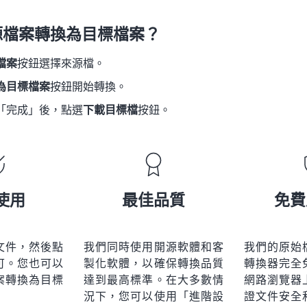
21
21
21
21
18
18
18
18
源檔案轉換為目標檔案？
22
22
22
22
19
19
19
19
23
23
23
23
檔案
按鈕選擇來源檔。
20
20
20
20
24
24
24
為目標檔案
按鈕開始轉換。
21
21
21
21
25
25
25
「完成」後，點選
下載目標檔
按鈕。
22
22
22
22
26
26
26
23
23
23
23
27
27
27
24
24
24
28
28
28
25
25
25
使用
最佳品質
免費
29
29
29
26
26
26
30
30
30
27
27
27
31
31
31
文件，然後點
我們同時使用開源軟體和客
我們的原始
28
28
28
可。您也可以
製化軟體，以確保轉換品質
轉換器完全
32
32
32
29
29
29
案轉換為目標
達到最高標準。在大多數情
網路瀏覽器
33
33
33
況下，您可以使用「進階設
證文件安全
30
30
30