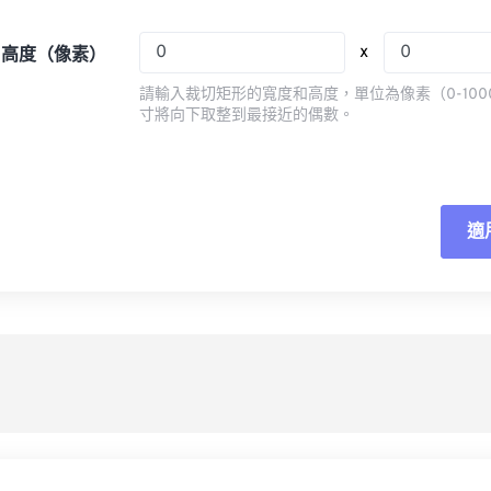
08
08
08
08
05
05
05
05
x
x 高度（像素）
09
09
09
09
06
06
06
06
請輸入裁切矩形的寬度和高度，單位為像素（0-100
10
10
10
10
07
07
07
07
寸將向下取整到最接近的偶數。
11
11
11
11
08
08
08
08
12
12
12
12
09
09
09
09
13
13
13
13
10
10
10
10
適
重
14
14
14
14
11
11
11
11
應
15
15
15
15
12
12
12
12
16
16
16
16
13
13
13
13
另
17
17
17
17
14
14
14
14
18
18
18
18
15
15
15
15
19
19
19
19
16
16
16
16
20
20
20
20
17
17
17
17