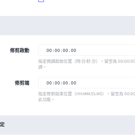
修剪啟動
00
:
00
:
00
.
00
00
00
00
00
指定微調起始位置（時:分:秒.分）。留空為 00:00:00
調。
01
01
01
01
02
02
02
02
修剪端
00
:
00
:
00
.
00
03
03
03
03
00
00
00
00
指定修剪結束位置（HH:MM:SS.MS）。留空為 00:00
此功能。
04
04
04
04
01
01
01
01
05
05
05
05
02
02
02
02
06
06
06
06
03
03
03
03
定
07
07
07
07
04
04
04
04