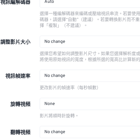
Auto
視訊編解碼器
選擇一種編解碼器來編碼或壓縮視訊串流。若要使
碼器，請選擇“自動”（建議）。若要轉換影片而不
擇「複製」（不建議）。
No change
調整影片大小
選擇您希望如何調整影片尺寸。如果您選擇解析度
將使用原始視訊的寬度，根據所選的寬高比計算新
No change
視訊幀速率
更改影片的幀速率（每秒幀數）
None
旋轉視頻
影片將順時針旋轉。
No change
翻轉視頻