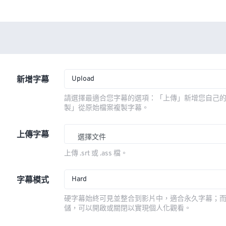
Upload
新增字幕
請選擇最適合您字幕的選項：「上傳」新增您自己
製」從原始檔案複製字幕。
上傳字幕
選擇文件
上傳 .srt 或 .ass 檔。
Hard
字幕模式
硬字幕始終可見並整合到影片中，適合永久字幕；
儲，可以開啟或關閉以實現個人化觀看。