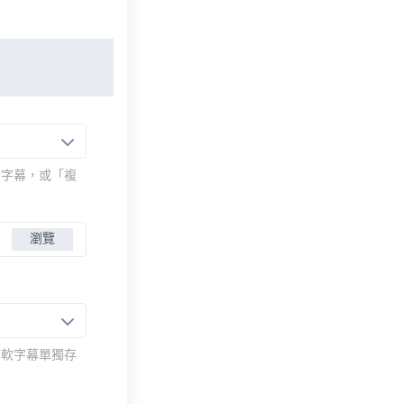
的字幕，或「複
瀏覽
而軟字幕單獨存