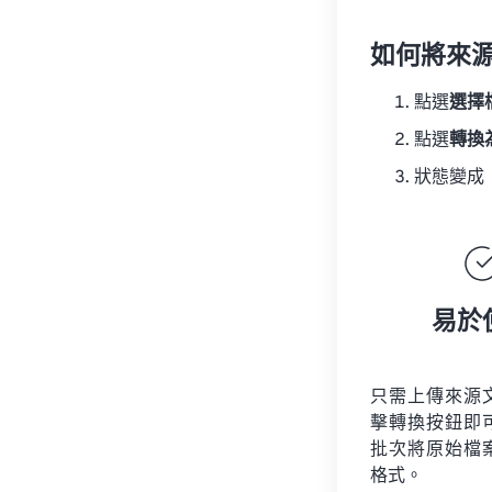
如何將來
點選
選擇
點選
轉換
狀態變成
易於
只需上傳來源
擊轉換按鈕即
批次將原始檔
格式。