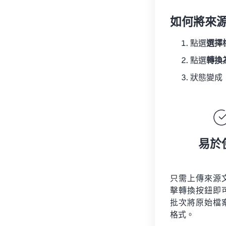
如何將來
點選
選擇
點選
轉換
狀態變成
易於
只需上傳來源
擊轉換按鈕即
批次將原始檔
格式。