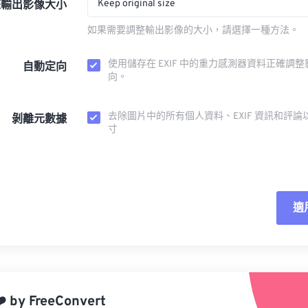
Keep original size
整輸出影像大小
如果需要調整輸出影像的大小，請選擇一種方法。
使用儲存在 EXIF 中的重力感測器資料正確調
自動定向
向。
去除圖片中的所有個人資料、EXIF 資訊和評論
剝離元數據
寸
適
重
應
️
by
FreeConvert