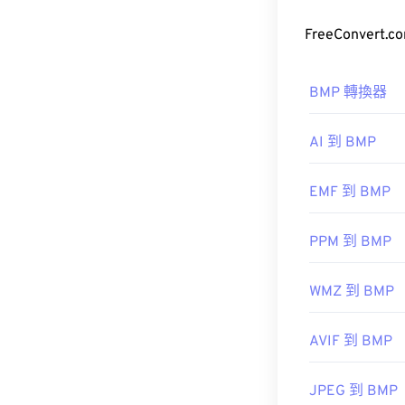
如何開啟 
BMP 檔案可
如需查看可開啟 
BMP 轉換器
檔案。跨平台
AI 到 BMP
除了開啟 BM
EMF 到 BMP
開發人員：
AT&
PPM 到 BMP
ColorStrokes
初始發布：
199
實用連結：
WMZ 到 BMP
開發人員：
Micr
href="https:/
target="_blan
初始發布日期
AVIF 到 BMP
實用連結：
JPEG 到 BMP
https://en.wik