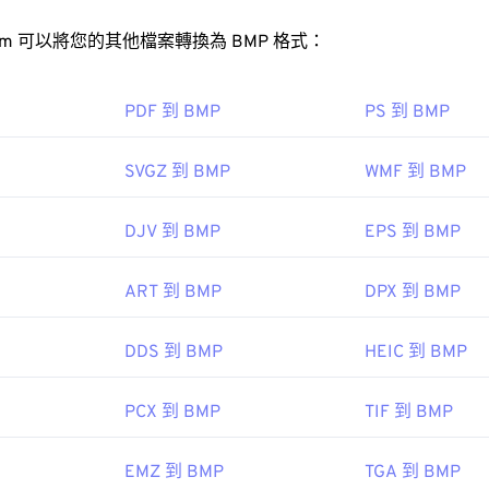
BMP 檔案？
FreeConvert.com 可以將您的其他檔案轉換為 BMP 格式：
以是設備相關的，也可以是設備無關的。
DjVu 檔案的程式列表，請造訪
Microsoft Paint
DjVu.org
。此外，還有一些程式可用
PDF 到 BMP
PS 到 BMP
轉換器包括
DIB
DjVu to PDF
。
SVGZ 到 BMP
WMF 到 BMP
P 檔案外，許多應用程式也可以用來建立 BMP 文件，例如
Adobe Il
DJV 到 BMP
EPS 到 BMP
CorelDRAW
T Labs
Apple P
ART 到 BMP
DPX 到 BMP
6
DDS 到 BMP
HEIC 到 BMP
osoft Corporation
/www.lifewire.com/djvu-file-2620674"
k">https://www.lifewire.com/djvu-file-2620674
：
1985 年 11 月 20 日
PCX 到 BMP
TIF 到 BMP
EMZ 到 BMP
TGA 到 BMP
ipedia.org/wiki/BMP_file_format