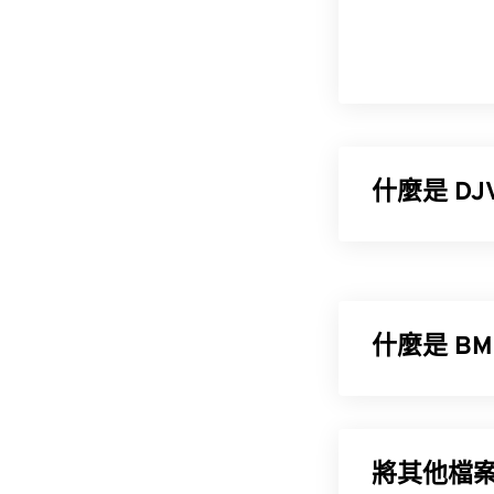
什麼是 DJV
DjVu（發音為
和
PDF
檔案類型
描文檔，因此它
質的情況下壓縮
什麼是 B
如何開啟 D
點陣圖 (BM
開啟 DjVu 
用稱為柵格圖形
版。然而，由於
將其他檔