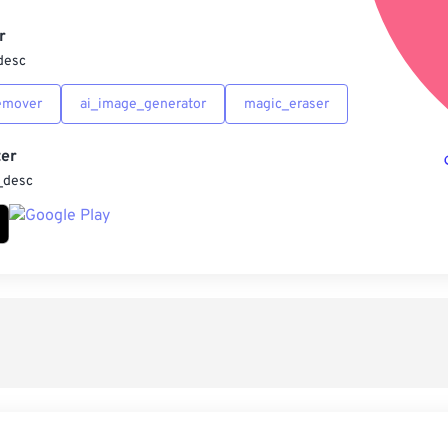
另
r
desc
emover
ai_image_generator
magic_eraser
er
_desc