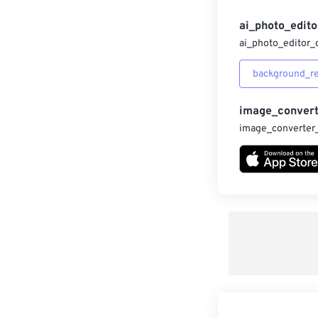
ai_photo_edito
ai_photo_editor_
background_r
image_convert
image_converter