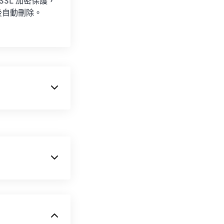
 SSL 加密保護，
後自動刪除。
。雖然它與
TIFF
見的用途是儲存掃
於能夠在不犧牲品
縮。 BMP 使
用於照片的數位出
覽器外掛程式