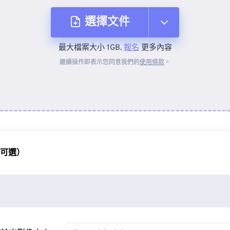
選擇文件
最大檔案大小 1GB.
報名
更多內容
來自裝置
繼續操作即表示您同意我們的
使用條款
。
來自 Dropbox
來自 Google 雲端硬碟
（可選）
來自 OneDrive
來自網址