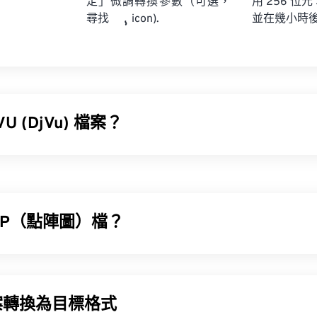
定」微調轉換參數（可選，
用 256 位元
並在幾小時
尋找
icon).
U (DjVu) 檔案？
 déjà vu）是一種檔案類型，可為高解析度影像提供強大的壓縮
類似，但 DjVu 的壓縮能力遠勝於這兩者。 DJVU 文件最常
更像是一種文檔文件類型，而不是圖像文件。 DjVu 的優勢在
檔案。然而，它的缺點是需要專門的軟體才能開啟 DjVu 檔案。
MP（點陣圖）檔？
JVU 檔案？
P) 是一種基於像素的檔案格式，用於儲存二維影像，通常不進行任何壓
檔案需要專門的軟體程式。
的點陣資料結構，該結構決定了影像的色彩深度。 BMP 主要
缺乏壓縮，BMP 檔案通常很大。
案轉換為目標格式
DjVu 瀏