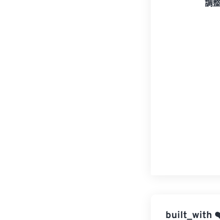
調
built_with
❤