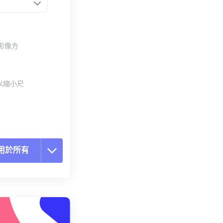
整影像方
以縮小尺
用於所有
置所有選項
用預設