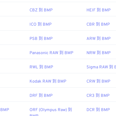
microsoft.com/en-us/windows/win32/gdi/bitmaps
CBZ 到 BMP
HEIF 到 BMP
ICO 到 BMP
CBR 到 BMP
PSB 到 BMP
ARW 到 BMP
Panasonic RAW 到 BMP
NRW 到 BMP
RWL 到 BMP
Sigma RAW 到 
Kodak RAW 到 BMP
CRW 到 BMP
DRF 到 BMP
CR3 到 BMP
 BMP
ORF (Olympus Raw) 到
DCR 到 BMP