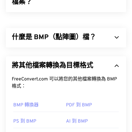
檔案？
Sony Alpha Raw (ARW) 是索尼數位相機的專有 RAW
檔案格式，也稱為索尼數位相機 RAW 檔案。 ARW
是一種未經壓縮和處理的影像文件，包含相機感測器
什麼是 BMP（點陣圖）檔？
捕獲的所有影像資訊。由於檔案未壓縮，因此不會遺
失任何數據，這也是 ARW 和所有 RAW 檔案類型的
主要優勢。
點陣圖 (BMP) 是一種基於像素的檔案格式，用於儲
存二維影像，通常不進行任何壓縮。 BMP 使用稱為
如何開啟 ARW 檔案？
將其他檔案轉換為目標格式
柵格圖形的點陣資料結構，該結構決定了影像的色彩
深度。 BMP 主要用於照片的數位出版。然而，由於
Sony提供
Sony® RAW 驅動程式
作為開啟 ARW 檔
缺乏壓縮，BMP 檔案通常很大。
FreeConvert.com 可以將您的其他檔案轉換為 BMP
案的預設程式。它允許您在 Microsoft Windows 作業
格式：
系統 (OS) 上像查看 JPEG 檔案一樣查看 ARW 檔
如何開啟 BMP 檔案？
案。
BMP 轉換器
PDF 到 BMP
BMP 檔案可以是設備相關的，也可以是設備無關
Photoshop
的。
PS 到 BMP
AI 到 BMP
Microsoft Paint