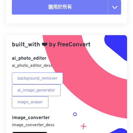
適用於所有
重置所有選項
應用預設
built_with
❤️
by
FreeConvert
另存為預設
ai_photo_editor
ai_photo_editor_desc
background_remover
ai_image_generator
magic_eraser
image_converter
image_converter_desc