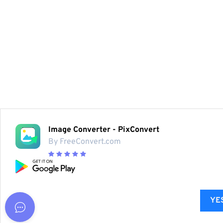
Image Converter - PixConvert
By FreeConvert.com
YES