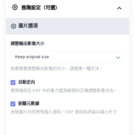
進階設定（可選）
來自 Google 雲端硬碟
圖片選項
來自 OneDrive
調整輸出影像大小
來自網址
Keep original size
如果需要調整輸出影像的大小，請選擇一種方法。
自動定向
使用儲存在 EXIF 中的重力感測器資料正確調整影像方向。
剝離元數據
去除圖片中的所有個人資料、EXIF 資訊和評論以縮小尺寸