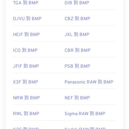
TGA 到 BMP
DIB 到 BMP
us/windows/win32/gdi/bitmaps
DJVU 到 BMP
CBZ 到 BMP
HEIF 到 BMP
JXL 到 BMP
ICO 到 BMP
CBR 到 BMP
JFIF 到 BMP
PSB 到 BMP
X3F 到 BMP
Panasonic RAW 到 BMP
NRW 到 BMP
NEF 到 BMP
RWL 到 BMP
Sigma RAW 到 BMP