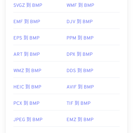
在 Linux/Unix 系統上，可以使用開源程式
darktable
DIB
SVGZ 到 BMP
WMF 到 BMP
檢視 ARW 檔案。
XnView MP
EMF 到 BMP
DJV 到 BMP
ARW 轉 JPG
除了開啟 BMP 檔案外，許多應用程式也可以用來建
EPS 到 BMP
PPM 到 BMP
立 BMP 文件，例如
Adobe Illustrator
。
開發人員：
索尼公司
ART 到 BMP
DPX 到 BMP
CorelDRAW
首次發布：
1990
實用連結：
WMZ 到 BMP
Apple Photos
DDS 到 BMP
ColorStrokes
href="https://support.d-
imaging.sony.co.jp/www/disoft/int/idc/intro/raw.html"
HEIC 到 BMP
AVIF 到 BMP
開發人員：
Microsoft Corporation
target="_blank" style="background-color: rgb(255,
255, 255);">https://support.d-
初始發布日期：
1985 年 11 月 20 日
PCX 到 BMP
TIF 到 BMP
imaging.sony.co.jp/www/disoft/int/idc/intro/raw.html
實用連結：
JPEG 到 BMP
EMZ 到 BMP
https://en.wikipedia.org/wiki/BMP_file_format
https://docs.microsoft.com/en-