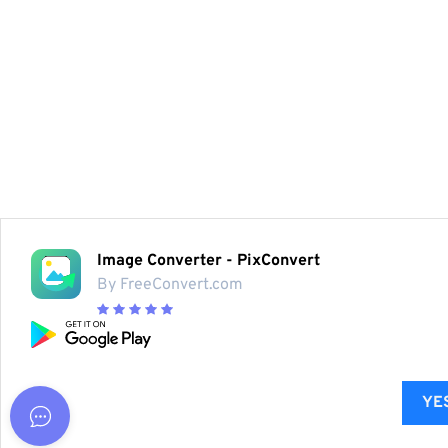
Image Converter - PixConvert
By FreeConvert.com
YES