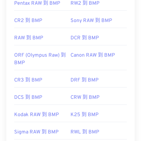
Pentax RAW 到 BMP
RW2 到 BMP
us/windows/win32/gdi/bitmaps
CR2 到 BMP
Sony RAW 到 BMP
RAW 到 BMP
DCR 到 BMP
ORF (Olympus Raw) 到
Canon RAW 到 BMP
BMP
CR3 到 BMP
DRF 到 BMP
DCS 到 BMP
CRW 到 BMP
Kodak RAW 到 BMP
K25 到 BMP
Sigma RAW 到 BMP
RWL 到 BMP