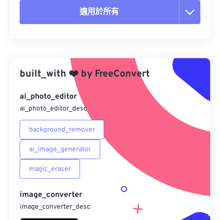
適用於所有
重置所有選項
應用預設
built_with
❤️
by
FreeConvert
另存為預設
ai_photo_editor
ai_photo_editor_desc
background_remover
ai_image_generator
magic_eraser
image_converter
image_converter_desc