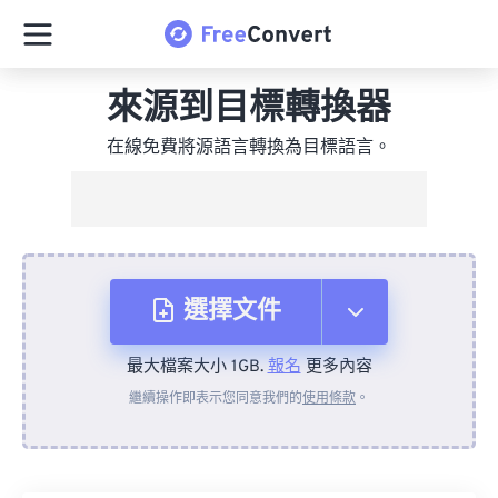
來源到目標轉換器
在線免費將源語言轉換為目標語言。
選擇文件
最大檔案大小 1GB.
報名
更多內容
來自裝置
繼續操作即表示您同意我們的
使用條款
。
來自 Dropbox