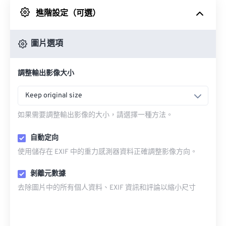
進階設定（可選）
來自 Google 雲端硬碟
圖片選項
來自 OneDrive
調整輸出影像大小
來自網址
Keep original size
如果需要調整輸出影像的大小，請選擇一種方法。
自動定向
使用儲存在 EXIF 中的重力感測器資料正確調整影像方向。
剝離元數據
去除圖片中的所有個人資料、EXIF 資訊和評論以縮小尺寸