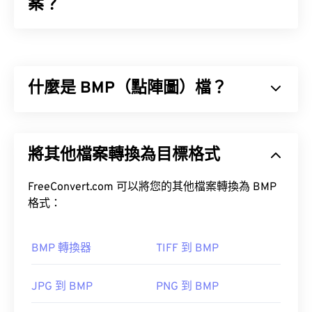
案？
裝置無關位圖 (DIB) 是一種點陣圖（
BMP
），它可以
在任何裝置上正確顯示。 DIB 透過使用色表將像素
轉換為 RGB 顏色來實現這一點。 DIB 有兩種類型：
什麼是 BMP（點陣圖）檔？
自下而上和自上而下。兩者之間的主要區別在於，自
下而上的 DIB 無法壓縮，而自上而下的 DIB 可以壓
縮。
點陣圖 (BMP) 是一種基於像素的檔案格式，用於儲
存二維影像，通常不進行任何壓縮。 BMP 使用稱為
文章
將其他檔案轉換為目標格式
柵格圖形的點陣資料結構，該結構決定了影像的色彩
深度。 BMP 主要用於照片的數位出版。然而，由於
缺乏壓縮，BMP 檔案通常很大。
FreeConvert.com 可以將您的其他檔案轉換為 BMP
如何開啟DIB檔？
格式：
如何開啟 BMP 檔案？
作為一種裝置無關的檔案類型，DIB可以在大多數跨
平台的影像檢視器中開啟。例如，在Microsoft
BMP 轉換器
TIFF 到 BMP
BMP 檔案可以是設備相關的，也可以是設備無關
Windows系統中，它可以在畫圖程式中開啟。在
的。
macOS系統中，它可以在
Apple Preview
、
Apples
和
JPG 到 BMP
PNG 到 BMP
Apple
XnView MP
和免費程式
Microsoft Paint
GIMP
開啟 DIB 檔案。