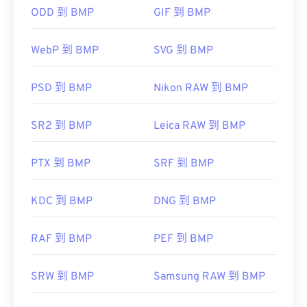
DIB
ODD 到 BMP
GIF 到 BMP
DIB 檔案可以輕鬆轉換為許多其他常見檔案格式，例
如 PNG、PDF、JPG 和 TIF。為此，有許多免費的圖
WebP 到 BMP
SVG 到 BMP
像轉換程式可供選擇，例如 XNConvert。
除了開啟 BMP 檔案外，許多應用程式也可以用來建
PSD 到 BMP
Nikon RAW 到 BMP
立 BMP 文件，例如
Adobe Illustrator
。
DIB 轉 JPG
DIB 轉 TIF
SR2 到 BMP
Leica RAW 到 BMP
CorelDRAW
PTX 到 BMP
Apple Photos
SRF 到 BMP
ColorStrokes
開發人員：
微軟公司
初始發布日期：
1985 年 11 月 20 日
KDC 到 BMP
DNG 到 BMP
開發人員：
Microsoft Corporation
初始發布日期：
1985 年 11 月 20 日
RAF 到 BMP
PEF 到 BMP
實用連結：
SRW 到 BMP
Samsung RAW 到 BMP
https://en.wikipedia.org/wiki/BMP_file_format
https://docs.microsoft.com/en-