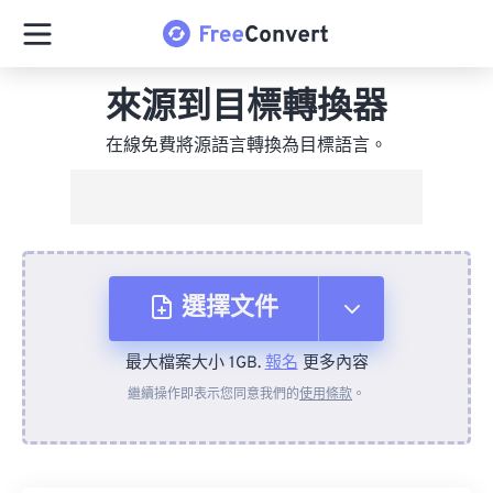
來源到目標轉換器
在線免費將源語言轉換為目標語言。
選擇文件
最大檔案大小 1GB.
報名
更多內容
來自裝置
繼續操作即表示您同意我們的
使用條款
。
來自 Dropbox