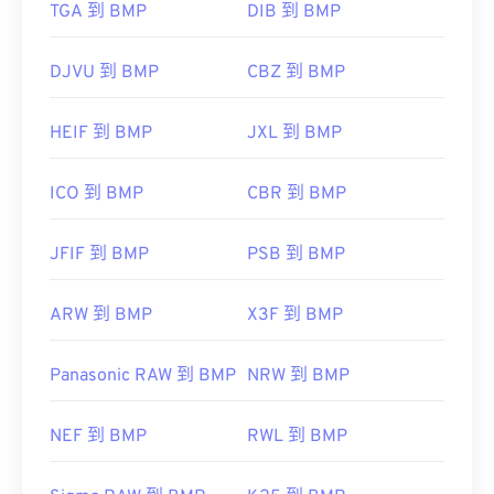
TGA 到 BMP
DIB 到 BMP
us/windows/win32/gdi/bitmaps
DJVU 到 BMP
CBZ 到 BMP
HEIF 到 BMP
JXL 到 BMP
ICO 到 BMP
CBR 到 BMP
JFIF 到 BMP
PSB 到 BMP
ARW 到 BMP
X3F 到 BMP
Panasonic RAW 到 BMP
NRW 到 BMP
NEF 到 BMP
RWL 到 BMP