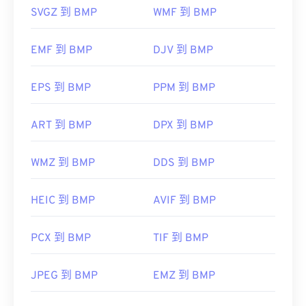
DIB
SVGZ 到 BMP
WMF 到 BMP
開發人員：
柯達
首次發布：
1996
EMF 到 BMP
DJV 到 BMP
除了開啟 BMP 檔案外，許多應用程式也可以用來建
EPS 到 BMP
PPM 到 BMP
立 BMP 文件，例如
Adobe Illustrator
。
ART 到 BMP
DPX 到 BMP
CorelDRAW
WMZ 到 BMP
Apple Photos
DDS 到 BMP
ColorStrokes
HEIC 到 BMP
AVIF 到 BMP
開發人員：
Microsoft Corporation
初始發布日期：
1985 年 11 月 20 日
PCX 到 BMP
TIF 到 BMP
實用連結：
JPEG 到 BMP
EMZ 到 BMP
https://en.wikipedia.org/wiki/BMP_file_format
https://docs.microsoft.com/en-