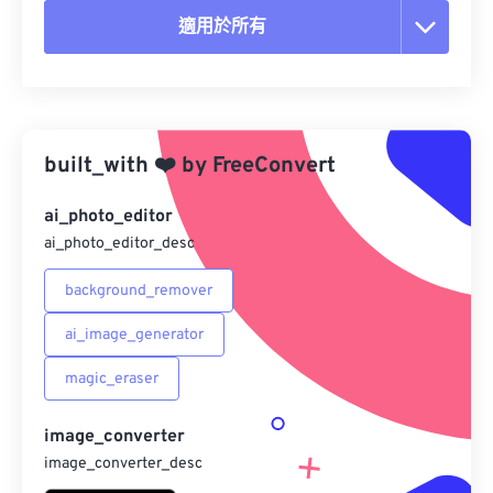
適用於所有
重置所有選項
應用預設
built_with
❤️
by
FreeConvert
另存為預設
ai_photo_editor
ai_photo_editor_desc
background_remover
ai_image_generator
magic_eraser
image_converter
image_converter_desc