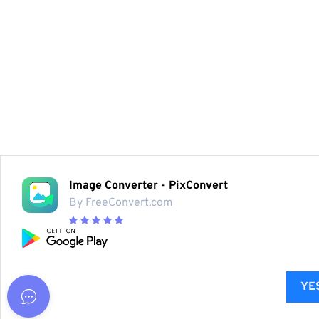
Image Converter - PixConvert
By FreeConvert.com
YES