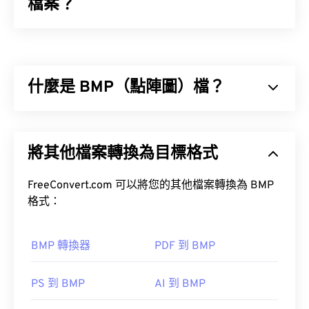
檔案？
柯達 DC120 數位相機 RAW (KDC) 是一種過時的
raw
檔案格式，它以
DC50
相機生產，然後繼續生產
像
素
電荷耦合元件 (CCD) 感測器
。當時，KDC 格式是
什麼是 BMP（點陣圖）檔？
對早期柯達 DC 系列數位相機（在 20 世紀 90 年代
至 21 世紀初非常流行）所拍攝的原始影像的改進。
如何開啟 KDC 檔案？ 在支援這種檔案格式時，柯達
點陣圖 (BMP) 是一種基於像素的檔案格式，用於儲
會在相機中附帶一張光碟 (CD)，其中包含 Kodak
存二維影像，通常不進行任何壓縮。 BMP 使用稱為
將其他檔案轉換為目標格式
Picture Transfer 軟體。根據您目前的作業系統，程
柵格圖形的點陣資料結構，該結構決定了影像的色彩
式可能可以運行，也可能無法運行。您可以嘗試使用
深度。 BMP 主要用於照片的數位出版。然而，由於
支援 KDC 檔案的更現代的程序，例如
缺乏壓縮，BMP 檔案通常很大。
FreeConvert.com 可以將您的其他檔案轉換為 BMP
Adobe
Photoshop Lightroom (Lightroom)
格式：
，它可在
如何開啟 BMP 檔案？
Microsoft Windows 和 macOS 上運行。
darktable
開
BMP 轉換器
PDF 到 BMP
BMP 檔案可以是設備相關的，也可以是設備無關
源
的。
ACDSee Photo
PS 到 BMP
AI 到 BMP
Microsoft Paint
Manager
HDR Darkroom
Corel PaintShop
Pro