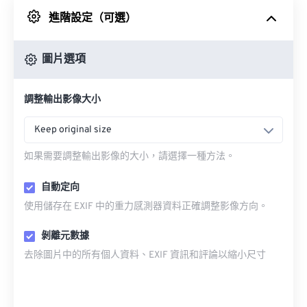
進階設定（可選）
來自 Google 雲端硬碟
圖片選項
來自 OneDrive
調整輸出影像大小
來自網址
Keep original size
如果需要調整輸出影像的大小，請選擇一種方法。
自動定向
使用儲存在 EXIF 中的重力感測器資料正確調整影像方向。
剝離元數據
去除圖片中的所有個人資料、EXIF 資訊和評論以縮小尺寸