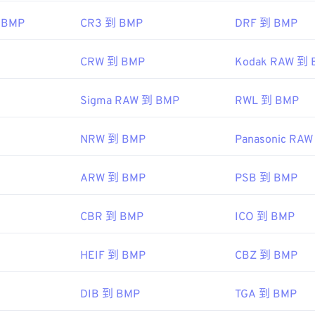
 BMP
CR3 到 BMP
DRF 到 BMP
CRW 到 BMP
Kodak RAW 到 
Sigma RAW 到 BMP
RWL 到 BMP
NRW 到 BMP
Panasonic RA
ARW 到 BMP
PSB 到 BMP
CBR 到 BMP
ICO 到 BMP
HEIF 到 BMP
CBZ 到 BMP
DIB 到 BMP
TGA 到 BMP