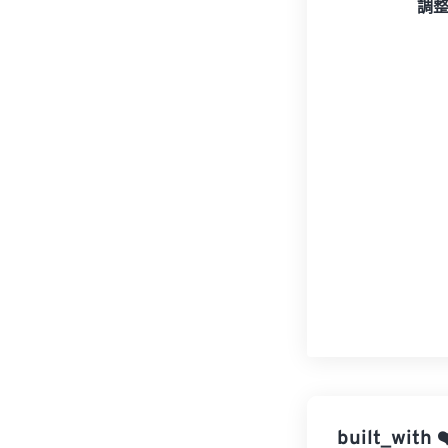
調
built_with
❤