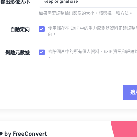
Keep original size
整輸出影像大小
如果需要調整輸出影像的大小，請選擇一種方法。
使用儲存在 EXIF 中的重力感測器資料正確調
自動定向
向。
去除圖片中的所有個人資料、EXIF 資訊和評論
剝離元數據
寸
適
重
應
️
by
FreeConvert