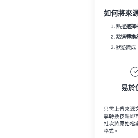
如何將來
點選
選擇
點選
轉換
狀態變成
易於
只需上傳來源
擊轉換按鈕即
批次將原始檔
格式。