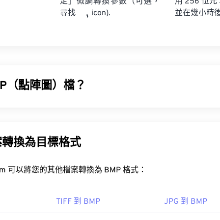
定」微調轉換參數（可選，
用 256 位元
並在幾小時
尋找
icon).
MP（點陣圖）檔？
P) 是一種基於像素的檔案格式，用於儲存二維影像，通常不進行任何壓
的點陣資料結構，該結構決定了影像的色彩深度。 BMP 主要
缺乏壓縮，BMP 檔案通常很大。
案轉換為目標格式
BMP 檔案？
FreeConvert.com 可以將您的其他檔案轉換為 BMP 格式：
以是設備相關的，也可以是設備無關的。
Microsoft Paint
TIFF 到 BMP
JPG 到 BMP
DIB