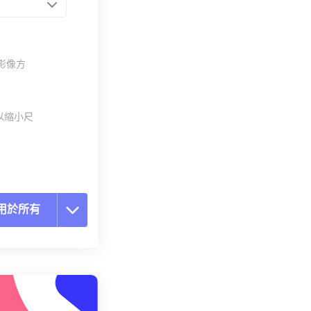
整影像方
以縮小尺
用於所有
置所有選項
用預設