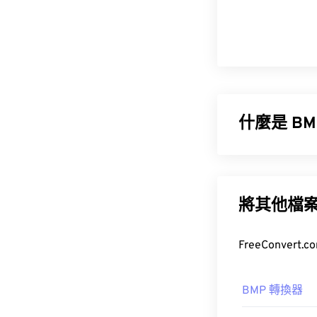
什麼是 B
點陣圖 (BM
用稱為柵格圖形
版。然而，由於
將其他檔
如何開啟 
BMP 檔案可
BMP 轉換器