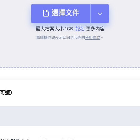
選擇文件
最大檔案大小 1GB.
報名
更多內容
來自裝置
繼續操作即表示您同意我們的
使用條款
。
來自 Dropbox
來自 Google 雲端硬碟
（可選）
來自 OneDrive
來自網址