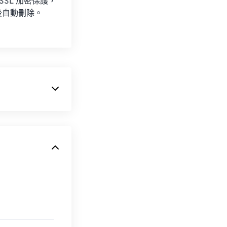
 SSL 加密保護，
後自動刪除。
縮。 BMP 使
用於照片的數位出