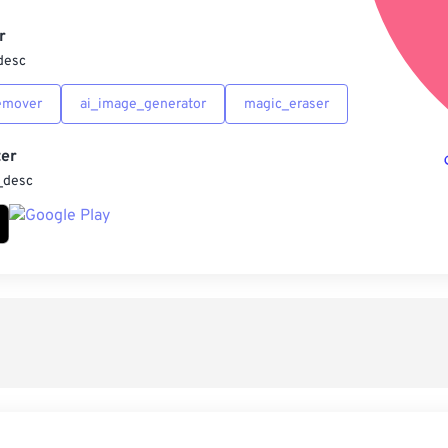
另
r
desc
emover
ai_image_generator
magic_eraser
er
_desc