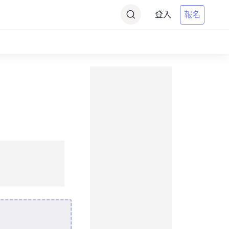
登入
報名