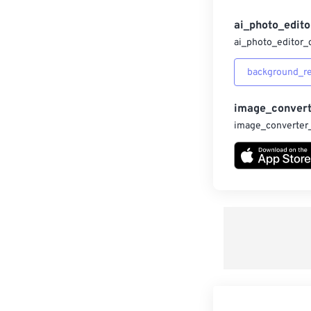
ai_photo_edito
ai_photo_editor_
background_r
image_convert
image_converter