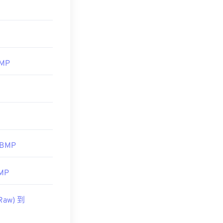
lustrator
。
hotos
BMP
 BMP
MP
Raw) 到