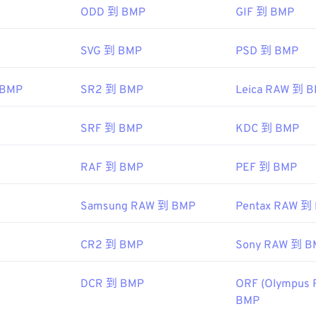
ODD 到 BMP
GIF 到 BMP
P 檔案外，許多應用程式也可以用來建立 BMP 文件，例如
Adobe Il
SVG 到 BMP
PSD 到 BMP
CorelDRAW
Apple P
 BMP
SR2 到 BMP
Leica RAW 到 
SRF 到 BMP
KDC 到 BMP
osoft Corporation
：
1985 年 11 月 20 日
RAF 到 BMP
PEF 到 BMP
Samsung RAW 到 BMP
Pentax RAW 到
ipedia.org/wiki/BMP_file_format
microsoft.com/en-us/windows/win32/gdi/bitmaps
CR2 到 BMP
Sony RAW 到 B
DCR 到 BMP
ORF (Olympus 
BMP