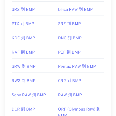
SR2 到 BMP
Leica RAW 到 BMP
CorelDRAW
PTX 到 BMP
Apple Photos
SRF 到 BMP
ColorStrokes
KDC 到 BMP
DNG 到 BMP
開發人員：
Microsoft Corporation
初始發布日期：
1985 年 11 月 20 日
RAF 到 BMP
PEF 到 BMP
實用連結：
SRW 到 BMP
Pentax RAW 到 BMP
https://en.wikipedia.org/wiki/BMP_file_format
https://docs.microsoft.com/en-
RW2 到 BMP
CR2 到 BMP
us/windows/win32/gdi/bitmaps
Sony RAW 到 BMP
RAW 到 BMP
DCR 到 BMP
ORF (Olympus Raw) 到
BMP