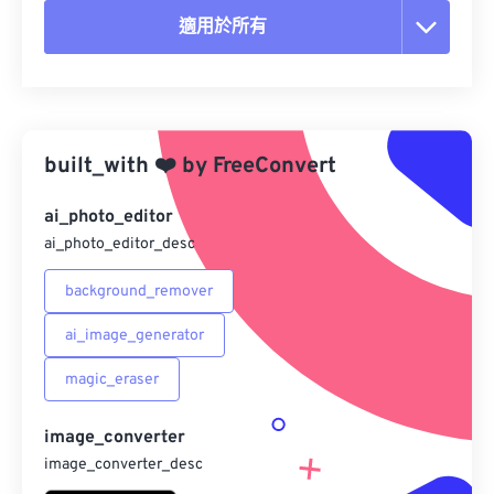
適用於所有
重置所有選項
應用預設
built_with
❤️
by
FreeConvert
另存為預設
ai_photo_editor
ai_photo_editor_desc
background_remover
ai_image_generator
magic_eraser
image_converter
image_converter_desc