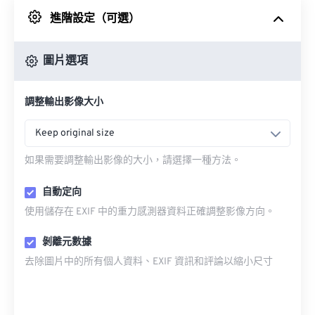
進階設定（可選）
來自 Google 雲端硬碟
圖片選項
來自 OneDrive
調整輸出影像大小
來自網址
Keep original size
如果需要調整輸出影像的大小，請選擇一種方法。
自動定向
使用儲存在 EXIF 中的重力感測器資料正確調整影像方向。
剝離元數據
去除圖片中的所有個人資料、EXIF 資訊和評論以縮小尺寸