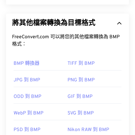
點陣圖 (BMP) 是一種基於像素的檔案格式，用於儲
存二維影像，通常不進行任何壓縮。 BMP 使用稱為
將其他檔案轉換為目標格式
柵格圖形的點陣資料結構，該結構決定了影像的色彩
深度。 BMP 主要用於照片的數位出版。然而，由於
缺乏壓縮，BMP 檔案通常很大。
FreeConvert.com 可以將您的其他檔案轉換為 BMP
格式：
如何開啟 BMP 檔案？
BMP 轉換器
TIFF 到 BMP
BMP 檔案可以是設備相關的，也可以是設備無關
的。
JPG 到 BMP
PNG 到 BMP
Microsoft Paint
DIB
ODD 到 BMP
GIF 到 BMP
WebP 到 BMP
SVG 到 BMP
除了開啟 BMP 檔案外，許多應用程式也可以用來建
PSD 到 BMP
Nikon RAW 到 BMP
立 BMP 文件，例如
Adobe Illustrator
。