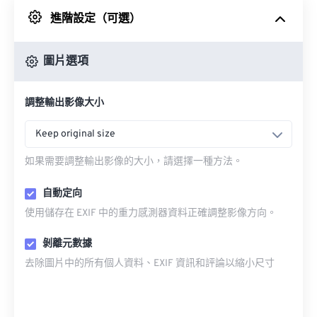
進階設定（可選）
來自 Google 雲端硬碟
圖片選項
來自 OneDrive
調整輸出影像大小
來自網址
Keep original size
如果需要調整輸出影像的大小，請選擇一種方法。
自動定向
使用儲存在 EXIF 中的重力感測器資料正確調整影像方向。
剝離元數據
去除圖片中的所有個人資料、EXIF 資訊和評論以縮小尺寸