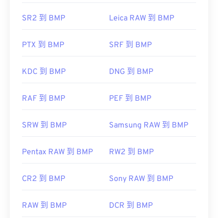
SR2 到 BMP
Leica RAW 到 BMP
CorelDRAW
PTX 到 BMP
Apple Photos
SRF 到 BMP
ColorStrokes
KDC 到 BMP
DNG 到 BMP
開發人員：
Microsoft Corporation
初始發布日期：
1985 年 11 月 20 日
RAF 到 BMP
PEF 到 BMP
實用連結：
SRW 到 BMP
Samsung RAW 到 BMP
https://en.wikipedia.org/wiki/BMP_file_format
https://docs.microsoft.com/en-
Pentax RAW 到 BMP
RW2 到 BMP
us/windows/win32/gdi/bitmaps
CR2 到 BMP
Sony RAW 到 BMP
RAW 到 BMP
DCR 到 BMP