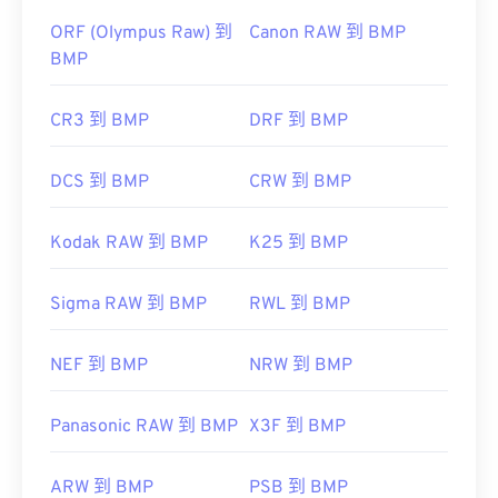
ORF (Olympus Raw) 到
Canon RAW 到 BMP
BMP
CR3 到 BMP
DRF 到 BMP
DCS 到 BMP
CRW 到 BMP
Kodak RAW 到 BMP
K25 到 BMP
Sigma RAW 到 BMP
RWL 到 BMP
NEF 到 BMP
NRW 到 BMP
Panasonic RAW 到 BMP
X3F 到 BMP
ARW 到 BMP
PSB 到 BMP