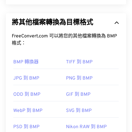
點陣圖 (BMP) 是一種基於像素的檔案格式，用於儲
存二維影像，通常不進行任何壓縮。 BMP 使用稱為
將其他檔案轉換為目標格式
柵格圖形的點陣資料結構，該結構決定了影像的色彩
深度。 BMP 主要用於照片的數位出版。然而，由於
缺乏壓縮，BMP 檔案通常很大。
FreeConvert.com 可以將您的其他檔案轉換為 BMP
格式：
如何開啟 BMP 檔案？
BMP 轉換器
TIFF 到 BMP
BMP 檔案可以是設備相關的，也可以是設備無關
的。
JPG 到 BMP
PNG 到 BMP
Microsoft Paint
DIB
ODD 到 BMP
GIF 到 BMP
WebP 到 BMP
SVG 到 BMP
除了開啟 BMP 檔案外，許多應用程式也可以用來建
PSD 到 BMP
Nikon RAW 到 BMP
立 BMP 文件，例如
Adobe Illustrator
。