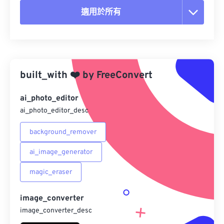
適用於所有
重置所有選項
應用預設
built_with
❤️
by
FreeConvert
另存為預設
ai_photo_editor
ai_photo_editor_desc
background_remover
ai_image_generator
magic_eraser
image_converter
image_converter_desc