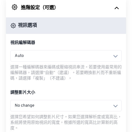
進階設定（可選）
來自 Google 雲端硬碟
視訊選項
來自 OneDrive
視訊編解碼器
來自網址
Auto
選擇一種編解碼器來編碼或壓縮視訊串流。若要使用最常用的
編解碼器，請選擇“自動”（建議）。若要轉換影片而不重新編
碼，請選擇「複製」（不建議）。
調整影片大小
No change
選擇您希望如何調整影片尺寸。如果您選擇解析度或寬高比，
系統將使用原始視訊的寬度，根據所選的寬高比計算新的高
度。