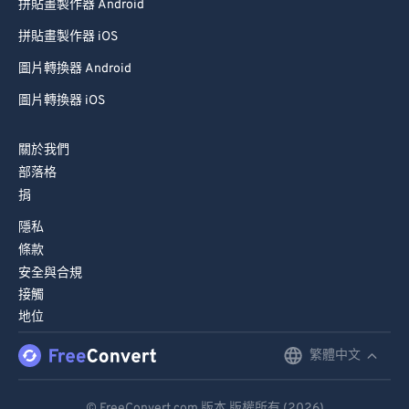
89
89
拼貼畫製作器 Android
90
90
拼貼畫製作器 iOS
91
91
圖片轉換器 Android
92
92
圖片轉換器 iOS
93
93
關於我們
94
94
部落格
95
95
捐
96
96
隱私
97
97
條款
安全與合規
98
98
接觸
99
99
地位
繁體中文
English
Deutsch
© FreeConvert.com 版本 版權所有 (2026)