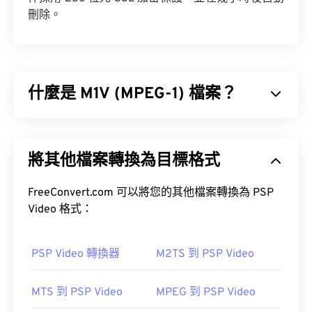
刪除。
什麼是 M1V (MPEG-1) 檔案？
MPEG-1 (M1V) 是一種多媒體格式，以
ISO/IEC-1172
標準發布。它是一種較早的格式，採用
有損壓縮
，
將其他檔案轉換為目標格式
最初設計用於壓縮 VHS 和 CD 視訊檔案。在所有使
用有損壓縮的格式中，M1V 與播放器、軟體和硬體
的兼容性最廣。
FreeConvert.com 可以將您的其他檔案轉換為 PSP
Video 格式：
如何開啟 M1V 檔案？
PSP Video 轉換器
M2TS 到 PSP Video
開啟 M1V 檔案時，最好使用
VLC 媒體播放器
。
MTS 到 PSP Video
MPEG 到 PSP Video