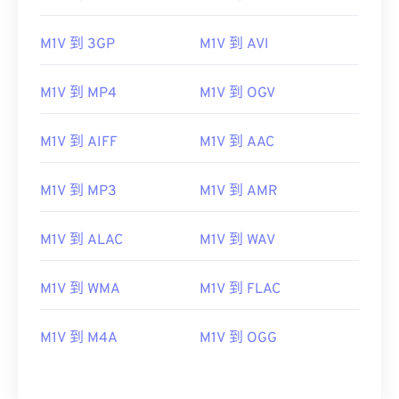
00
00
00
00
00
00
00
00
M1V 到 3GP
M1V 到 AVI
M1V 到 MP4
M1V 到 OGV
00
00
00
00
00
00
00
00
01
01
01
01
01
01
01
01
M1V 到 AIFF
M1V 到 AAC
02
02
02
02
02
02
02
02
03
03
03
03
03
03
03
03
M1V 到 MP3
M1V 到 AMR
04
04
04
04
04
04
04
04
M1V 到 ALAC
M1V 到 WAV
05
05
05
05
05
05
05
05
06
06
06
06
06
06
06
06
M1V 到 WMA
M1V 到 FLAC
07
07
07
07
07
07
07
07
M1V 到 M4A
M1V 到 OGG
08
08
08
08
08
08
08
08
09
09
09
09
09
09
09
09