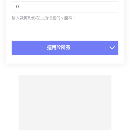
輸入裁剪矩形左上角位置的 y 座標。
適用於所有
重置所有選項
應用預設
另存為預設