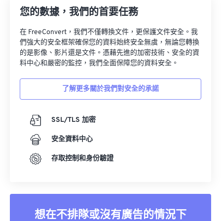
您的數據，我們的首要任務
24
24
24
24
24
24
25
25
25
25
25
25
在 FreeConvert，我們不僅轉換文件，更保護文件安全。我
們強大的安全框架確保您的資料始終安全無虞，無論您轉換
26
26
26
26
26
26
的是影像、影片還是文件。憑藉先進的加密技術、安全的資
料中心和嚴密的監控，我們全面保障您的資料安全。
27
27
27
27
27
27
28
28
28
28
28
28
了解更多關於我們對安全的承諾
29
29
29
29
29
29
30
30
30
30
30
30
SSL/TLS 加密
31
31
31
31
31
31
安全資料中心
32
32
32
32
32
32
存取控制和身份驗證
33
33
33
33
33
33
34
34
34
34
34
34
35
35
35
35
35
35
想在不排隊或沒有廣告的情況下
36
36
36
36
36
36