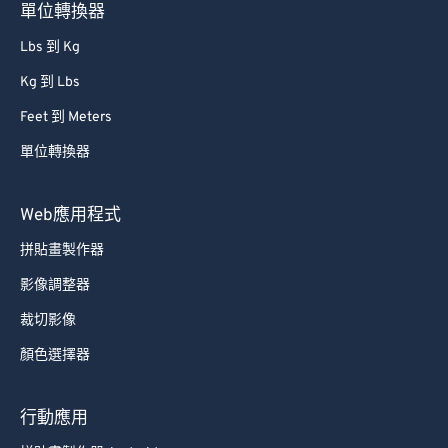
76
76
單位轉換器
77
77
Lbs 到 Kg
78
78
Kg 到 Lbs
79
79
Feet 到 Meters
80
80
單位轉換器
81
81
82
82
Web應用程式
83
83
拼貼畫製作器
84
84
影像調整器
85
85
裁切影像
86
86
顏色選擇器
87
87
88
88
行動應用