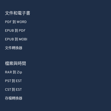
63
63
64
64
文件和電子書
65
65
PDF 到 WORD
66
66
EPUB 到 PDF
67
67
EPUB 到 MOBI
68
68
文件轉換器
69
69
70
70
檔案與時間
71
71
RAR 到 Zip
72
72
PST 到 EST
73
73
CST 到 EST
74
74
存檔轉換器
75
75