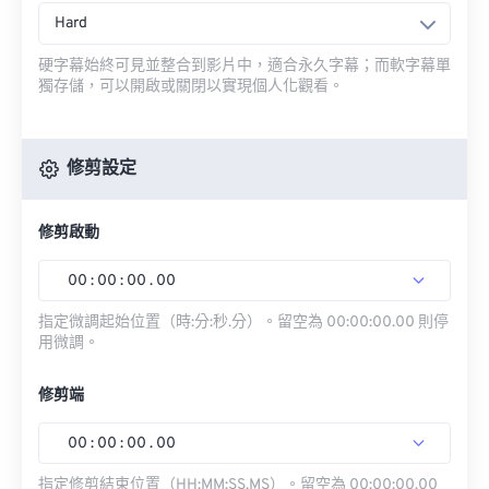
Hard
硬字幕始終可見並整合到影片中，適合永久字幕；而軟字幕單
獨存儲，可以開啟或關閉以實現個人化觀看。
修剪設定
修剪啟動
00
:
00
:
00
.
00
指定微調起始位置（時:分:秒.分）。留空為 00:00:00.00 則停
用微調。
修剪端
00
:
00
:
00
.
00
指定修剪結束位置（HH:MM:SS.MS）。留空為 00:00:00.00