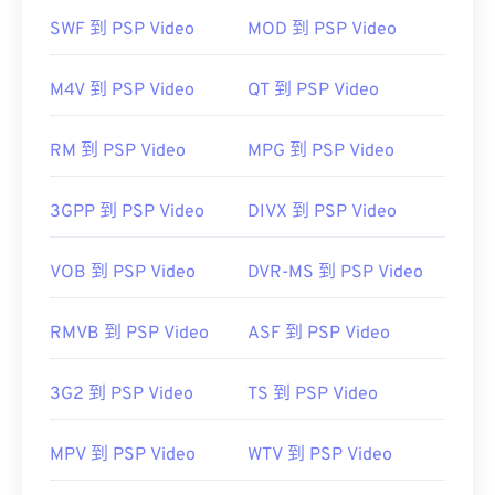
SWF 到 PSP Video
MOD 到 PSP Video
如果開啟 M1V 檔案時遇到問題，請嘗試以下操作。
M4V 到 PSP Video
QT 到 PSP Video
造訪播放器的官方網站，尋找 MPEG-1 影片檔案更
新，確認播放器軟體是否為最新版本。在 Windows
RM 到 PSP Video
MPG 到 PSP Video
系統中，請依照以下
說明
操作，確保正確的應用程式
與該檔案關聯。
3GPP 到 PSP Video
DIVX 到 PSP Video
VirusTotal
VOB 到 PSP Video
DVR-MS 到 PSP Video
開發者：
ISO
、
IEC
RMVB 到 PSP Video
ASF 到 PSP Video
初始發布：
1992
3G2 到 PSP Video
TS 到 PSP Video
實用連結：
https://en.wikipedia.org/wiki/MPEG-1
MPV 到 PSP Video
WTV 到 PSP Video
https://www.iso.org/standard/22412.html